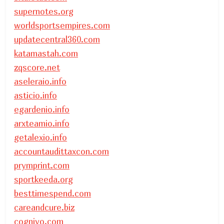
supernotes.org
worldsportsempires.com
updatecentral360.com
katamastah.com
zqscore.net
aseleraio.info
asticio.info
egardenio.info
arxteamio.info
getalexio.info
accountaudittaxcon.com
prymprint.com
sportkeeda.org
besttimespend.com
careandcure.biz
cogniyo.com