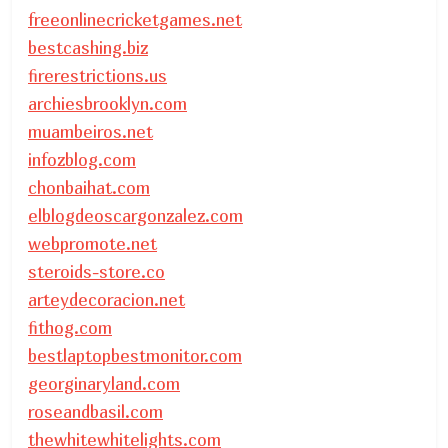
freeonlinecricketgames.net
bestcashing.biz
firerestrictions.us
archiesbrooklyn.com
muambeiros.net
infozblog.com
chonbaihat.com
elblogdeoscargonzalez.com
webpromote.net
steroids-store.co
arteydecoracion.net
fithog.com
bestlaptopbestmonitor.com
georginaryland.com
roseandbasil.com
thewhitewhitelights.com