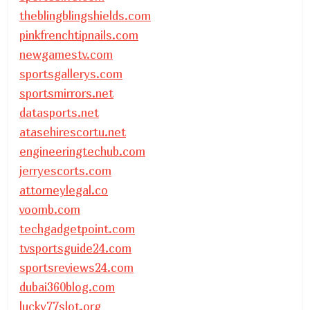
theblingblingshields.com
pinkfrenchtipnails.com
newgamestv.com
sportsgallerys.com
sportsmirrors.net
datasports.net
atasehirescortu.net
engineeringtechub.com
jerryescorts.com
attorneylegal.co
voomb.com
techgadgetpoint.com
tvsportsguide24.com
sportsreviews24.com
dubai360blog.com
lucky77slot.org