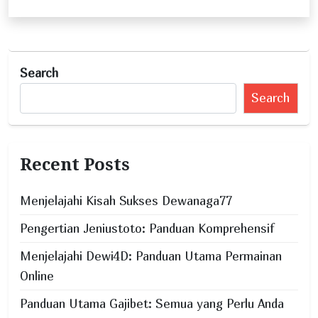
n
a
v
Search
i
Search
g
a
t
Recent Posts
i
o
Menjelajahi Kisah Sukses Dewanaga77
n
Pengertian Jeniustoto: Panduan Komprehensif
Menjelajahi Dewi4D: Panduan Utama Permainan
Online
Panduan Utama Gajibet: Semua yang Perlu Anda