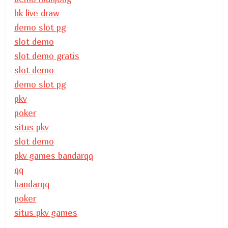
hk live draw
demo slot pg
slot demo
slot demo gratis
slot demo
demo slot pg
pkv
poker
situs pkv
slot demo
pkv games bandarqq
qq
bandarqq
poker
situs pkv games