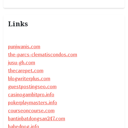
Links
punjwanis.com
the-parcs-clematiscondos.com
jusu-gb.com
thecarepet.com
blogwriterplus.com
guestpostingseo.com
casinogambitpro.info
pokerplaymasters.info
courseoncourse.com
bantinbatdongsan247.com
bahednog.info