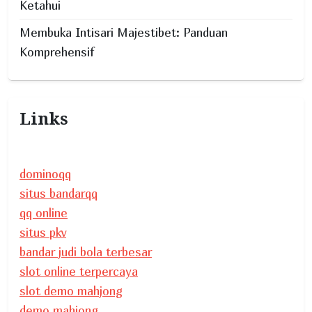
Ketahui
Membuka Intisari Majestibet: Panduan
Komprehensif
Links
dominoqq
situs bandarqq
qq online
situs pkv
bandar judi bola terbesar
slot online terpercaya
slot demo mahjong
demo mahjong