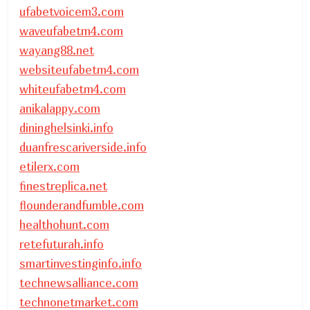
ufabetvoicem3.com
waveufabetm4.com
wayang88.net
websiteufabetm4.com
whiteufabetm4.com
anikalappy.com
dininghelsinki.info
duanfrescariverside.info
etilerx.com
finestreplica.net
flounderandfumble.com
healthohunt.com
retefuturah.info
smartinvestinginfo.info
technewsalliance.com
technonetmarket.com