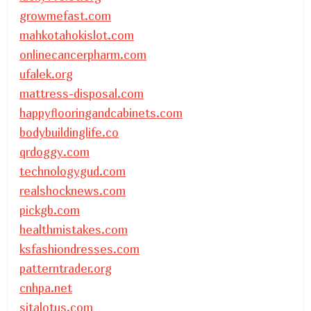
growmefast.com
mahkotahokislot.com
onlinecancerpharm.com
ufalek.org
mattress-disposal.com
happyflooringandcabinets.com
bodybuildinglife.co
qrdoggy.com
technologygud.com
realshocknews.com
pickgb.com
healthmistakes.com
ksfashiondresses.com
patterntrader.org
cnhpa.net
sitalotus.com