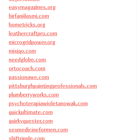
easymagazines.org
hirfanjilasmi.com
hometricks.org
leathercraftpro.com
microgridpower.org
mixiqo.com
needglobe.com
ortocoach.com
passionawe.com
pittsburghpaintingprofessionals.com
plumberryworks.com
psychoterapiawioletanowak.com
quickultimate.com
quirkyquester.com
sexmedicineformen.com
shiftripple.com