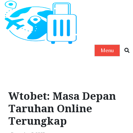
S
k
i
p
t
o
Menu
c
o
n
t
e
Wtobet: Masa Depan
n
t
Taruhan Online
Terungkap