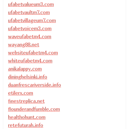
ufabetvalueum3.com
ufabetvaultm7.com
ufabetvillageum7.com
ufabetvoicem3.com
waveufabetm4.com
wayang88.net
websiteufabetm4.com
whiteufabetm4.com
anikalappy.com
dininghelsinki.info
duanfrescariverside.info
etilerx.com
finestreplica.net
flounderandfumble.com
healthohunt.com
retefuturah.info