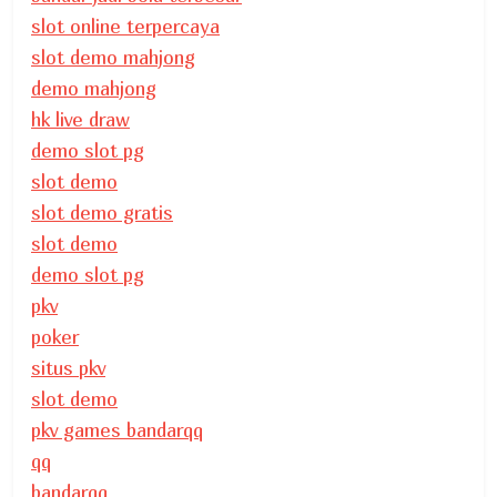
slot online terpercaya
slot demo mahjong
demo mahjong
hk live draw
demo slot pg
slot demo
slot demo gratis
slot demo
demo slot pg
pkv
poker
situs pkv
slot demo
pkv games bandarqq
qq
bandarqq