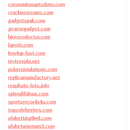
coronavirusuptodate.com
crackinstreams.com
gadgetspak.com
gearsngadget.com
hireseodoctor.com
lapsfit.com
levelup-fast.com
mytreepla.net
pokersimulations.com
replicamanufactory.net
rezultate-loto.info
splendifulous.com
sportsrecords4u.com
topceleberites.com
ufabetting8m4.com
ufabetunionum3.com