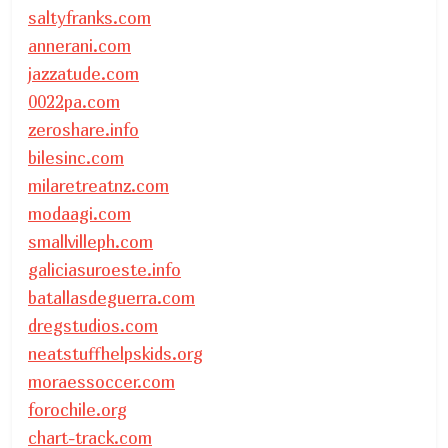
saltyfranks.com
annerani.com
jazzatude.com
0022pa.com
zeroshare.info
bilesinc.com
milaretreatnz.com
modaagi.com
smallvilleph.com
galiciasuroeste.info
batallasdeguerra.com
dregstudios.com
neatstuffhelpskids.org
moraessoccer.com
forochile.org
chart-track.com