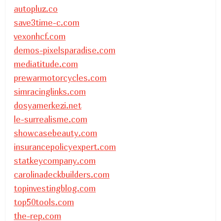
autopluz.co
save3time-c.com
vexonhcf.com
demos-pixelsparadise.com
mediatitude.com
prewarmotorcycles.com
simracinglinks.com
dosyamerkezi.net
le-surrealisme.com
showcasebeauty.com
insurancepolicyexpert.com
statkeycompany.com
carolinadeckbuilders.com
topinvestingblog.com
top50tools.com
the-rep.com