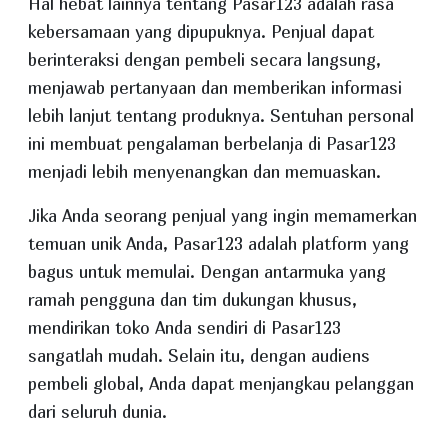
Hal hebat lainnya tentang Pasar123 adalah rasa
kebersamaan yang dipupuknya. Penjual dapat
berinteraksi dengan pembeli secara langsung,
menjawab pertanyaan dan memberikan informasi
lebih lanjut tentang produknya. Sentuhan personal
ini membuat pengalaman berbelanja di Pasar123
menjadi lebih menyenangkan dan memuaskan.
Jika Anda seorang penjual yang ingin memamerkan
temuan unik Anda, Pasar123 adalah platform yang
bagus untuk memulai. Dengan antarmuka yang
ramah pengguna dan tim dukungan khusus,
mendirikan toko Anda sendiri di Pasar123
sangatlah mudah. Selain itu, dengan audiens
pembeli global, Anda dapat menjangkau pelanggan
dari seluruh dunia.