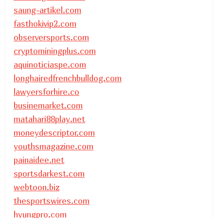
saung-artikel.com
fasthokivip2.com
observersports.com
cryptominingplus.com
aquinoticiaspe.com
longhairedfrenchbulldog.com
lawyersforhire.co
businemarket.com
matahari88play.net
moneydescriptor.com
youthsmagazine.com
painaidee.net
sportsdarkest.com
webtoon.biz
thesportswires.com
hyungpro.com