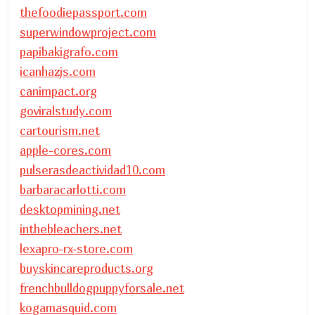
thefoodiepassport.com
superwindowproject.com
papibakigrafo.com
icanhazjs.com
canimpact.org
goviralstudy.com
cartourism.net
apple-cores.com
pulserasdeactividad10.com
barbaracarlotti.com
desktopmining.net
inthebleachers.net
lexapro-rx-store.com
buyskincareproducts.org
frenchbulldogpuppyforsale.net
kogamasquid.com