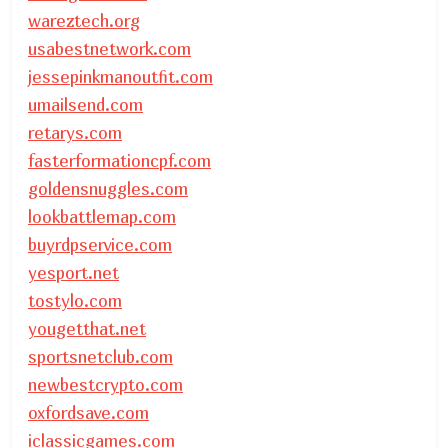
wareztech.org
usabestnetwork.com
jessepinkmanoutfit.com
umailsend.com
retarys.com
fasterformationcpf.com
goldensnuggles.com
lookbattlemap.com
buyrdpservice.com
yesport.net
tostylo.com
yougetthat.net
sportsnetclub.com
newbestcrypto.com
oxfordsave.com
iclassicgames.com