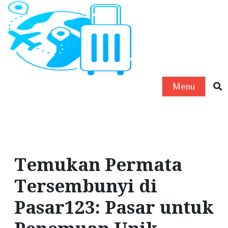
S
k
i
p
t
o
Menu
c
o
n
t
e
Temukan Permata
n
t
Tersembunyi di
Pasar123: Pasar untuk