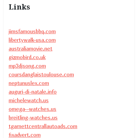
Links
jimsfamousbbq.com
libertywalk-usa.com
australiamovie.net
gizmobird.co.uk
mp3djsong.com
coursdanglaistoulouse.com
neptunuslex.com
auguri-di-natale.info
michelewatch.us
omega--watches.us
breitling-watches.us
tgarnettcentrallautoads.com
fixadvert.com