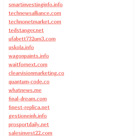
smartinvestinginfo.info
technewsalliance.com
technonetmarket.com
tedstanger.net
ufabett732um3.com
uskola.info
wagonpaints.info
waitfornext.com
clearvisionmarketing.co
quantum-code.co
whatnews.me
final-dream.com
finest-replica.net
gestioneinh.info
prosportdaily.net
salesinvest22.com