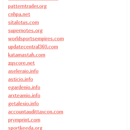
patterntrader.org
cnhpa.net
sitalotus.com
supernotes.org
worldsportsempires.com
updatecentral360.com
katamastah.com
zqscore.net
aseleraio.info
asticio.info
egardenio.info
arxteamio.info
getalexio.info
accountaudittaxcon.com
prymprint.com
sportkeeda.org