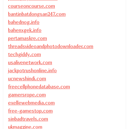
courseoncourse.com
bantinbatdongsan247.com
bahednog.info
bahenxgek.info
pertamaskre.com
threadsvideoandphotodownloader.com
techgiddy.com
usalivenetwork.com
jackpotrushonline.info
ucnewshindi.com
freecellphonedatabase.com
gamersrope.com
exellewebmedia.com
free-gamestop.com
sinbadtravels.com
ukmagzine.com