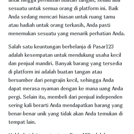
sesuatu untuk semua orang di platform ini. Baik
Anda sedang mencari hiasan untuk ruang tamu
atau hadiah untuk orang terkasih, Anda pasti
menemukan sesuatu yang menarik perhatian Anda.
Salah satu keuntungan berbelanja di Pasar123
adalah kesempatan untuk mendukung usaha kecil
dan penjual mandiri. Banyak barang yang tersedia
di platform ini adalah buatan tangan atau
bersumber dari pengrajin kecil, sehingga Anda
dapat merasa nyaman dengan ke mana uang Anda
pergi. Selain itu, membeli dari penjual independen
sering kali berarti Anda mendapatkan barang yang
benar-benar unik yang tidak akan Anda temukan di
tempat lain.