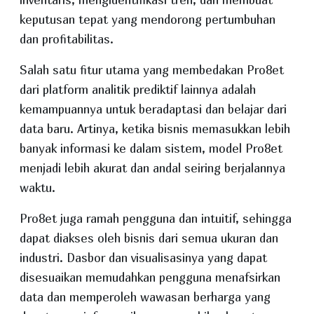
keputusan tepat yang mendorong pertumbuhan
dan profitabilitas.
Salah satu fitur utama yang membedakan Pro8et
dari platform analitik prediktif lainnya adalah
kemampuannya untuk beradaptasi dan belajar dari
data baru. Artinya, ketika bisnis memasukkan lebih
banyak informasi ke dalam sistem, model Pro8et
menjadi lebih akurat dan andal seiring berjalannya
waktu.
Pro8et juga ramah pengguna dan intuitif, sehingga
dapat diakses oleh bisnis dari semua ukuran dan
industri. Dasbor dan visualisasinya yang dapat
disesuaikan memudahkan pengguna menafsirkan
data dan memperoleh wawasan berharga yang