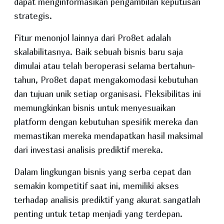
dapat menginformasikan pengambilan keputusan
strategis.
Fitur menonjol lainnya dari Pro8et adalah
skalabilitasnya. Baik sebuah bisnis baru saja
dimulai atau telah beroperasi selama bertahun-
tahun, Pro8et dapat mengakomodasi kebutuhan
dan tujuan unik setiap organisasi. Fleksibilitas ini
memungkinkan bisnis untuk menyesuaikan
platform dengan kebutuhan spesifik mereka dan
memastikan mereka mendapatkan hasil maksimal
dari investasi analisis prediktif mereka.
Dalam lingkungan bisnis yang serba cepat dan
semakin kompetitif saat ini, memiliki akses
terhadap analisis prediktif yang akurat sangatlah
penting untuk tetap menjadi yang terdepan.