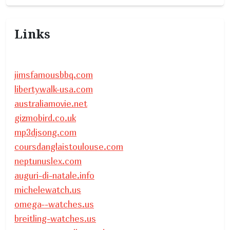
Links
jimsfamousbbq.com
libertywalk-usa.com
australiamovie.net
gizmobird.co.uk
mp3djsong.com
coursdanglaistoulouse.com
neptunuslex.com
auguri-di-natale.info
michelewatch.us
omega--watches.us
breitling-watches.us