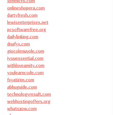
xenmicro.com
onlineshopera.com
dartyfresh.com
lewisenterprises.net
pcsoftwarefree.org
dailylinking.com
dnafyx.com
giocolenuvole.com
iyouessential.com
withloveamity.com
youlearncode.com
fxyatirim.com
abbuguide.com
technologyresult.com
webhostingoffers.org
whatszow.com