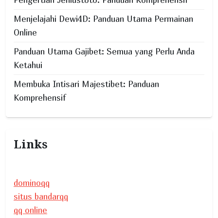
Menjelajahi Dewi4D: Panduan Utama Permainan
Online
Panduan Utama Gajibet: Semua yang Perlu Anda
Ketahui
Membuka Intisari Majestibet: Panduan
Komprehensif
Links
dominoqq
situs bandarqq
qq online