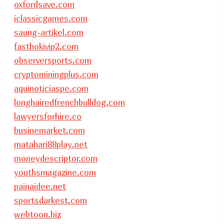
oxfordsave.com
iclassicgames.com
saung-artikel.com
fasthokivip2.com
observersports.com
cryptominingplus.com
aquinoticiaspe.com
longhairedfrenchbulldog.com
lawyersforhire.co
businemarket.com
matahari88play.net
moneydescriptor.com
youthsmagazine.com
painaidee.net
sportsdarkest.com
webtoon.biz