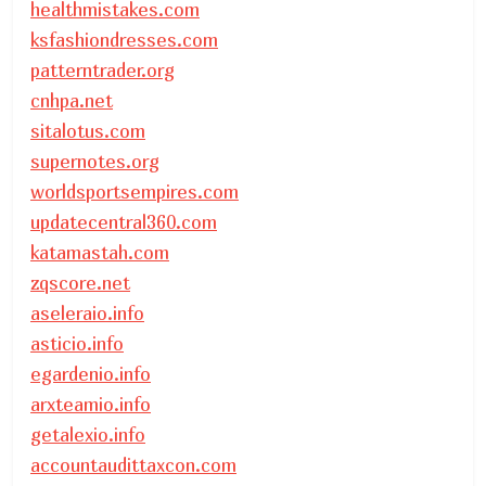
healthmistakes.com
ksfashiondresses.com
patterntrader.org
cnhpa.net
sitalotus.com
supernotes.org
worldsportsempires.com
updatecentral360.com
katamastah.com
zqscore.net
aseleraio.info
asticio.info
egardenio.info
arxteamio.info
getalexio.info
accountaudittaxcon.com