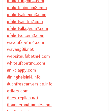
ufabetting8m4.com
ufabetunionum3.com
ufabetvalueum3.com
ufabetvaultm7.com
ufabetvillageum7.com
ufabetvoicem3.com
waveufabetm4.com
wayang88.net
websiteufabetm4.com
whiteufabetm4.com
anikalappy.com
dininghelsinki.info
duanfrescariverside.info
etilerx.com
finestreplica.net
flounderandfumble.com