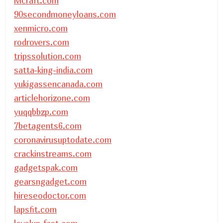
lvlcraft.com
90secondmoneyloans.com
xenmicro.com
rodrovers.com
tripssolution.com
satta-king-india.com
yukigassencanada.com
articlehorizone.com
yuqqbbzp.com
7betagents6.com
coronavirusuptodate.com
crackinstreams.com
gadgetspak.com
gearsngadget.com
hireseodoctor.com
lapsfit.com