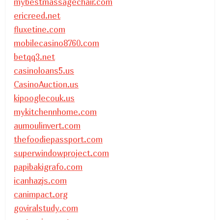
mybestmassagechair.com
ericreed.net
fluxetine.com
mobilecasino8760.com
betqq3.net
casinoloans5.us
CasinoAuction.us
kipooglecouk.us
mykitchennhome.com
aumoulinvert.com
thefoodiepassport.com
superwindowproject.com
papibakigrafo.com
icanhazjs.com
canimpact.org
goviralstudy.com