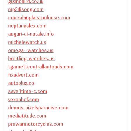
gizmobird.co.uk
mp3djsong.com
coursdanglaistoulouse.com
neptunuslex.com
auguri-di-natale.info
michelewatch.us
omega--watches.us
breitling-watches.us
tgarnettcentrallautoads.com
fixadvert.com
autopluz.co
save3time-c.com
vexonhcf.com
demos-pixelsparadise.com
mediatitude.com
prewarmotorcycles.com