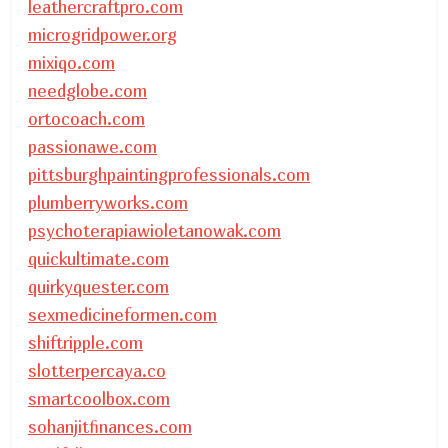
leathercraftpro.com
microgridpower.org
mixiqo.com
needglobe.com
ortocoach.com
passionawe.com
pittsburghpaintingprofessionals.com
plumberryworks.com
psychoterapiawioletanowak.com
quickultimate.com
quirkyquester.com
sexmedicineformen.com
shiftripple.com
slotterpercaya.co
smartcoolbox.com
sohanjitfinances.com