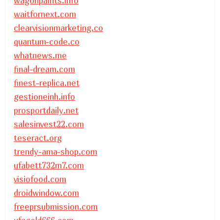
wagonpaints.info
waitfornext.com
clearvisionmarketing.co
quantum-code.co
whatnews.me
final-dream.com
finest-replica.net
gestioneinh.info
prosportdaily.net
salesinvest22.com
teseract.org
trendy-ama-shop.com
ufabett732m7.com
visiofood.com
droidwindow.com
freeprsubmission.com