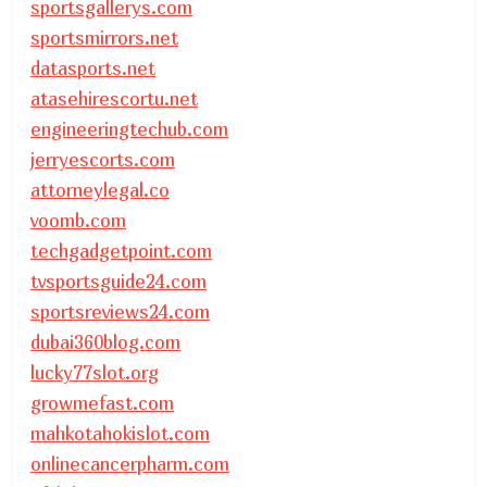
sportsgallerys.com
sportsmirrors.net
datasports.net
atasehirescortu.net
engineeringtechub.com
jerryescorts.com
attorneylegal.co
voomb.com
techgadgetpoint.com
tvsportsguide24.com
sportsreviews24.com
dubai360blog.com
lucky77slot.org
growmefast.com
mahkotahokislot.com
onlinecancerpharm.com