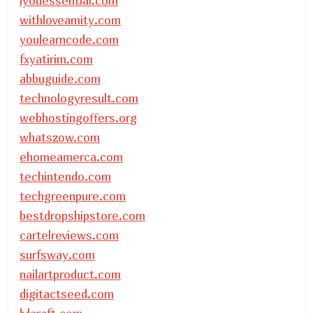
iyouessential.com
withloveamity.com
youlearncode.com
fxyatirim.com
abbuguide.com
technologyresult.com
webhostingoffers.org
whatszow.com
ehomeamerca.com
techintendo.com
techgreenpure.com
bestdropshipstore.com
cartelreviews.com
surfsway.com
nailartproduct.com
digitactseed.com