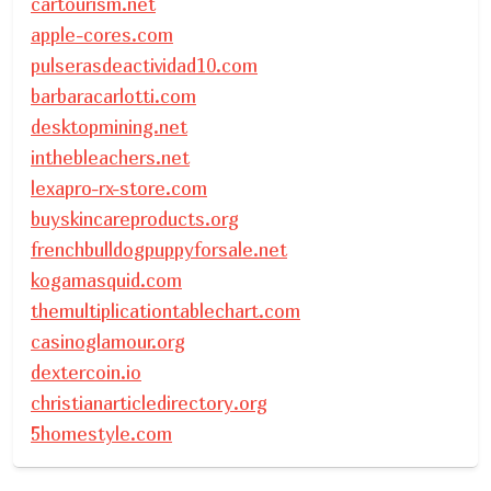
cartourism.net
apple-cores.com
pulserasdeactividad10.com
barbaracarlotti.com
desktopmining.net
inthebleachers.net
lexapro-rx-store.com
buyskincareproducts.org
frenchbulldogpuppyforsale.net
kogamasquid.com
themultiplicationtablechart.com
casinoglamour.org
dextercoin.io
christianarticledirectory.org
5homestyle.com