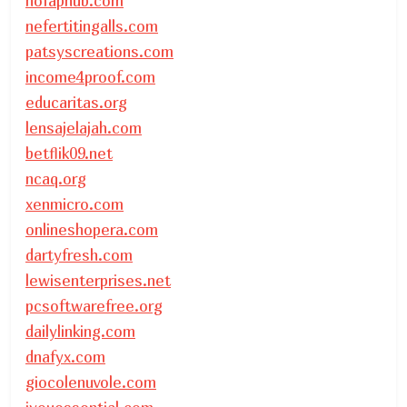
nofaphub.com
nefertitingalls.com
patsyscreations.com
income4proof.com
educaritas.org
lensajelajah.com
betflik09.net
ncaq.org
xenmicro.com
onlineshopera.com
dartyfresh.com
lewisenterprises.net
pcsoftwarefree.org
dailylinking.com
dnafyx.com
giocolenuvole.com