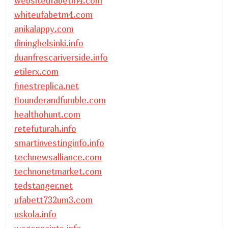
websiteufabetm4.com
whiteufabetm4.com
anikalappy.com
dininghelsinki.info
duanfrescariverside.info
etilerx.com
finestreplica.net
flounderandfumble.com
healthohunt.com
retefuturah.info
smartinvestinginfo.info
technewsalliance.com
technonetmarket.com
tedstanger.net
ufabett732um3.com
uskola.info