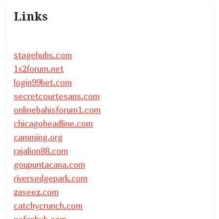
Links
stagehubs.com
1x2forum.net
login99bet.com
secretcourtesans.com
onlinebahisforum1.com
chicagoheadline.com
camming.org
rajalion88.com
goupuntacana.com
riversedgepark.com
zaseez.com
catchycrunch.com