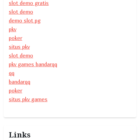
slot demo gratis
slot demo
demo slot pg
pkv
poker
situs pkv
slot demo
pkv games bandarqq
qq
bandarqq
poker
situs pkv games
Links