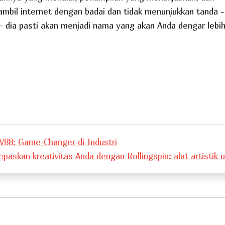
ambil internet dengan badai dan tidak menunjukkan tanda -
ia pasti akan menjadi nama yang akan Anda dengar lebi
V88: Game-Changer di Industri
epaskan kreativitas Anda dengan Rollingspin: alat artistik