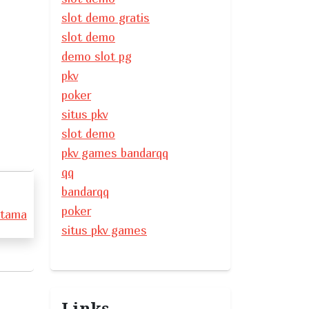
slot demo gratis
h
slot demo
demo slot pg
pkv
poker
situs pkv
slot demo
pkv games bandarqq
qq
bandarqq
poker
 utama
situs pkv games
Links