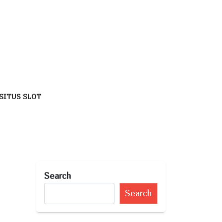
SITUS SLOT
Search
Search