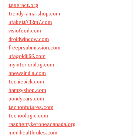
teseract.org
trendy-ama-shop.com
ufabett732m7.com
visiofood.com
droidwindow.com
freeprsubmission.com
ufagold666.com
myinteriorblog.com
bnewsindia.com
techiepick.com
bamzyshop.com
pondycars.com
techonfutures.com
techoologic.com
raspberryketonescanada.org
medihealthrules.com