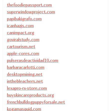
thefoodiepassport.com
superwindowproject.com
papibakigrafo.com
icanhazjs.com
canimpact.org
goviralstudy.com
cartourism.net
apple-cores.com
pulserasdeactividad10.com
barbaracarlotti.com
desktopmining.net
inthebleachers.net
lexapro-rx-store.com
buyskincareproducts.org
frenchbulldogpuppyforsale.net
kogamasquid.com