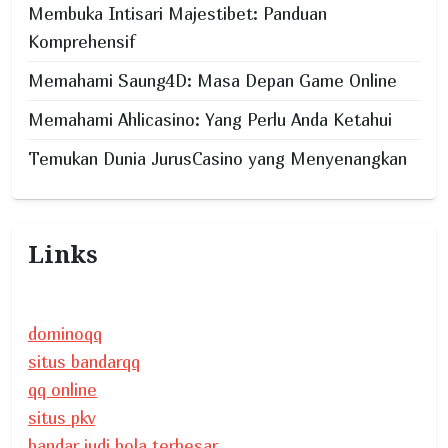
Membuka Intisari Majestibet: Panduan
Komprehensif
Memahami Saung4D: Masa Depan Game Online
Memahami Ahlicasino: Yang Perlu Anda Ketahui
Temukan Dunia JurusCasino yang Menyenangkan
Links
dominoqq
situs bandarqq
qq online
situs pkv
bandar judi bola terbesar