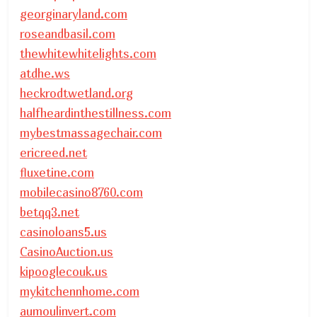
georginaryland.com
roseandbasil.com
thewhitewhitelights.com
atdhe.ws
heckrodtwetland.org
halfheardinthestillness.com
mybestmassagechair.com
ericreed.net
fluxetine.com
mobilecasino8760.com
betqq3.net
casinoloans5.us
CasinoAuction.us
kipooglecouk.us
mykitchennhome.com
aumoulinvert.com