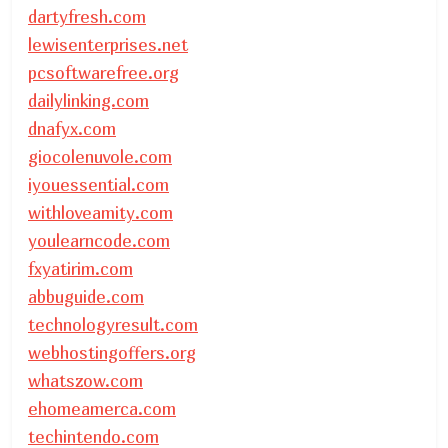
dartyfresh.com
lewisenterprises.net
pcsoftwarefree.org
dailylinking.com
dnafyx.com
giocolenuvole.com
iyouessential.com
withloveamity.com
youlearncode.com
fxyatirim.com
abbuguide.com
technologyresult.com
webhostingoffers.org
whatszow.com
ehomeamerca.com
techintendo.com