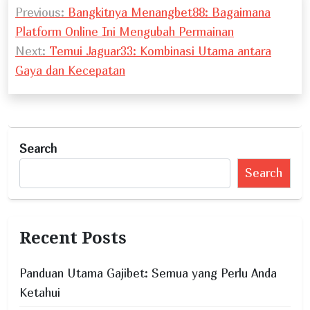
Previous:
Bangkitnya Menangbet88: Bagaimana
o
Platform Online Ini Mengubah Permainan
s
Next:
Temui Jaguar33: Kombinasi Utama antara
t
Gaya dan Kecepatan
n
a
v
Search
i
Search
g
a
t
Recent Posts
i
o
Panduan Utama Gajibet: Semua yang Perlu Anda
n
Ketahui