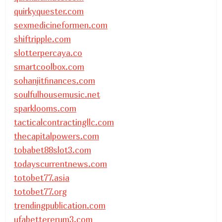
quirkyquester.com
sexmedicineformen.com
shiftripple.com
slotterpercaya.co
smartcoolbox.com
sohanjitfinances.com
soulfulhousemusic.net
sparklooms.com
tacticalcontractingllc.com
thecapitalpowers.com
tobabet88slot3.com
todayscurrentnews.com
totobet77.asia
totobet77.org
trendingpublication.com
ufabettererum3.com