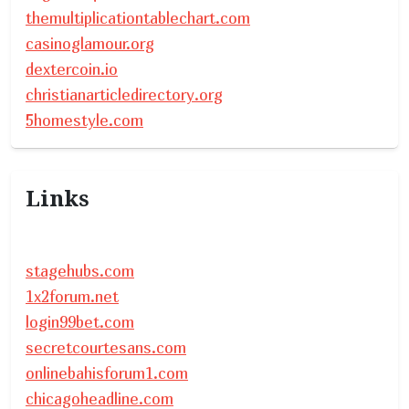
themultiplicationtablechart.com
casinoglamour.org
dextercoin.io
christianarticledirectory.org
5homestyle.com
Links
stagehubs.com
1x2forum.net
login99bet.com
secretcourtesans.com
onlinebahisforum1.com
chicagoheadline.com