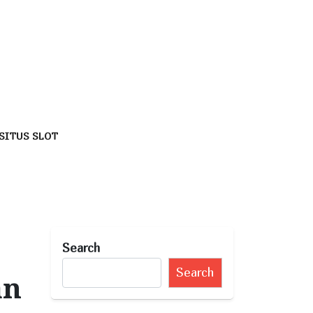
SITUS SLOT
Search
Search
an