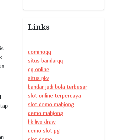
Links
is
dominoqq
k
situs bandarqq
an
qq online
situs pkv
bandar judi bola terbesar
slot online terpercaya
l
slot demo mahjong
etap
demo mahjong
hk live draw
demo slot pg
an
slot demo