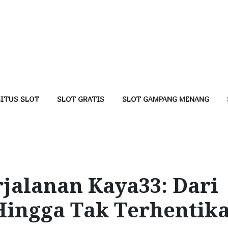
SITUS SLOT
SLOT GRATIS
SLOT GAMPANG MENANG
rjalanan Kaya33: Dari
Hingga Tak Terhentik