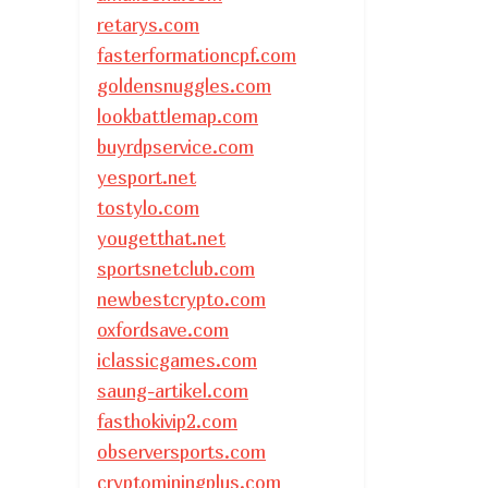
retarys.com
fasterformationcpf.com
goldensnuggles.com
lookbattlemap.com
buyrdpservice.com
yesport.net
tostylo.com
yougetthat.net
sportsnetclub.com
newbestcrypto.com
oxfordsave.com
iclassicgames.com
saung-artikel.com
fasthokivip2.com
observersports.com
cryptominingplus.com