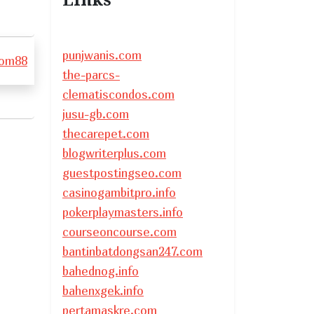
punjwanis.com
Bom88
the-parcs-
clematiscondos.com
jusu-gb.com
thecarepet.com
blogwriterplus.com
guestpostingseo.com
casinogambitpro.info
pokerplaymasters.info
courseoncourse.com
bantinbatdongsan247.com
bahednog.info
bahenxgek.info
pertamaskre.com