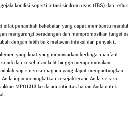
jala kondisi seperti iritasi sindrom usus (IBS) dan reflu
ki sifat penambah kekebalan yang dapat membantu mendu
ngan mengurangi peradangan dan mempromosikan fungsi se
uh dengan lebih baik melawan infeksi dan penyakit.
plemen yang kuat yang menawarkan berbagai manfaat
 sendi dan kesehatan kulit hingga mempromosikan
 adalah suplemen serbaguna yang dapat menguntungkan
a Anda ingin meningkatkan kesejahteraan Anda secara
ukkan MPO1212 ke dalam rutinitas harian Anda untuk
al.