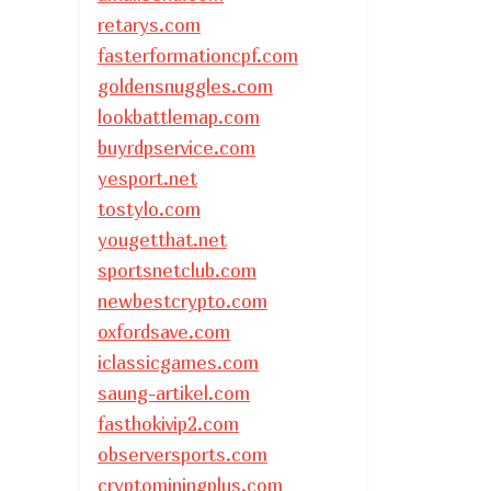
retarys.com
fasterformationcpf.com
goldensnuggles.com
lookbattlemap.com
buyrdpservice.com
yesport.net
tostylo.com
yougetthat.net
sportsnetclub.com
newbestcrypto.com
oxfordsave.com
iclassicgames.com
saung-artikel.com
fasthokivip2.com
observersports.com
cryptominingplus.com