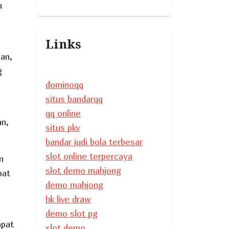
n
Links
aan,
g
dominoqq
situs bandarqq
qq online
an,
situs pkv
bandar judi bola terbesar
slot online terpercaya
n
slot demo mahjong
pat
demo mahjong
hk live draw
demo slot pg
apat
slot demo