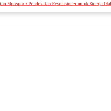
an Mposport: Pendekatan Revolusioner untuk Kinerja Ola