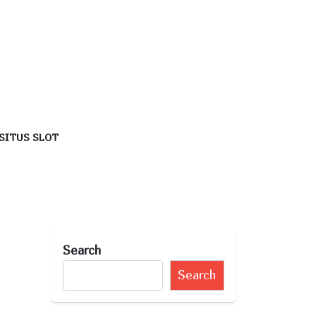
SITUS SLOT
Search
Search