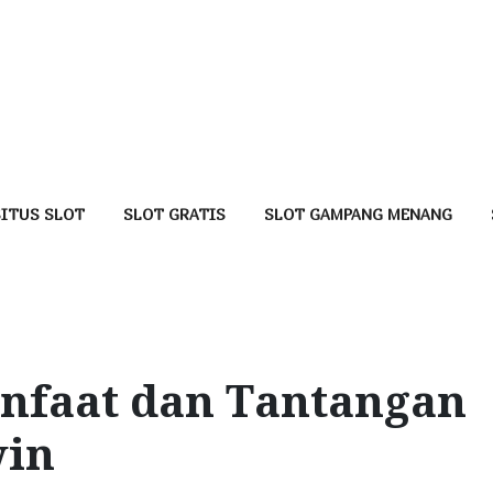
SITUS SLOT
SLOT GRATIS
SLOT GAMPANG MENANG
nfaat dan Tantangan
win