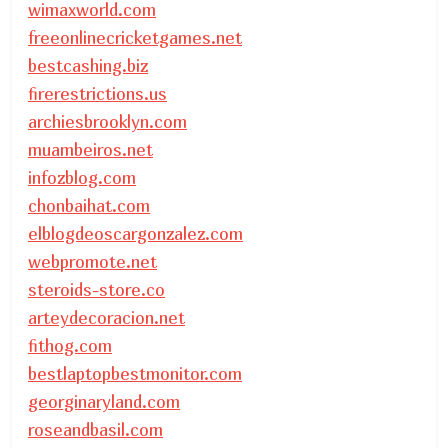
wimaxworld.com
freeonlinecricketgames.net
bestcashing.biz
firerestrictions.us
archiesbrooklyn.com
muambeiros.net
infozblog.com
chonbaihat.com
elblogdeoscargonzalez.com
webpromote.net
steroids-store.co
arteydecoracion.net
fithog.com
bestlaptopbestmonitor.com
georginaryland.com
roseandbasil.com