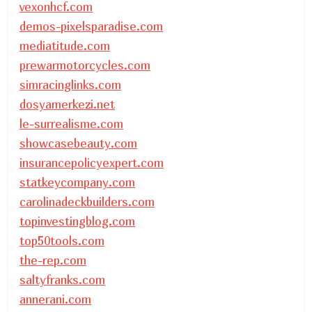
vexonhcf.com
demos-pixelsparadise.com
mediatitude.com
prewarmotorcycles.com
simracinglinks.com
dosyamerkezi.net
le-surrealisme.com
showcasebeauty.com
insurancepolicyexpert.com
statkeycompany.com
carolinadeckbuilders.com
topinvestingblog.com
top50tools.com
the-rep.com
saltyfranks.com
annerani.com