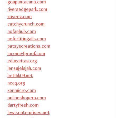
goupuntacana.com
riversedgepark.com
zaseez.com
catchycrunch.com
nofaphub.com
nefertitingalls.com
patsyscreations.com
income4proof.com
educaritas.org
lensajelajah.com
betflik09.net
ncaq.org
xenmicro.com
onlineshopera.com
dartyfresh.com
lewisenterprises.net