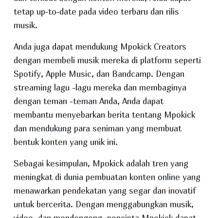
tetap up-to-date pada video terbaru dan rilis
musik.
Anda juga dapat mendukung Mpokick Creators
dengan membeli musik mereka di platform seperti
Spotify, Apple Music, dan Bandcamp. Dengan
streaming lagu -lagu mereka dan membaginya
dengan teman -teman Anda, Anda dapat
membantu menyebarkan berita tentang Mpokick
dan mendukung para seniman yang membuat
bentuk konten yang unik ini.
Sebagai kesimpulan, Mpokick adalah tren yang
meningkat di dunia pembuatan konten online yang
menawarkan pendekatan yang segar dan inovatif
untuk bercerita. Dengan menggabungkan musik,
video, dan mendongeng, pencipta Mpokick dapat