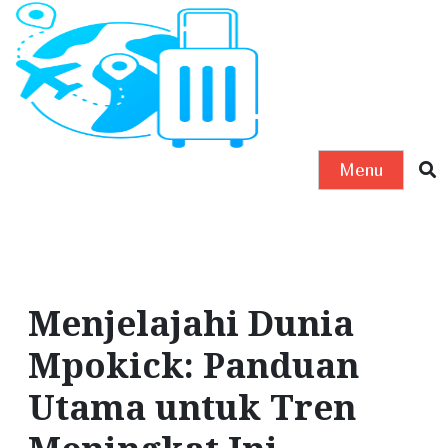
S
k
i
p
t
o
Menu
c
o
n
t
e
Menjelajahi Dunia
n
t
Mpokick: Panduan
Utama untuk Tren