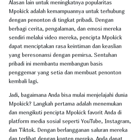
Alasan lain untuk meningkatnya popularitas
Mpokick adalah kemampuannya untuk terhubung
dengan penonton di tingkat pribadi. Dengan
berbagi cerita, pengalaman, dan emosi mereka
sendiri melalui video mereka, pencipta Mpokick
dapat menciptakan rasa keintiman dan keaslian
yang beresonansi dengan pemirsa. Sentuhan
pribadi ini membantu membangun basis
penggemar yang setia dan membuat penonton
kembali lagi.
Jadi, bagaimana Anda bisa mulai menjelajahi dunia
Mpokick? Langkah pertama adalah menemukan
dan mengikuti pencipta Mpokick favorit Anda di
platform media sosial seperti YouTube, Instagram,
dan Tiktok. Dengan berlangganan saluran mereka
dan terlibat dengan konten mereka, Anda dapat