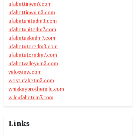
ufabettinwm7.com
ufabettinwum3.com
ufabetunitedm3.com
ufabetunitedm7.com
ufabetuskedm7.com
ufabetutoredm3.com
ufabetutoredm7.com
ufabetvalleyum3.com
veloxview.com
westufabetm3.com
whiskeybrothersllc.com
wildufabetum7.com
Links