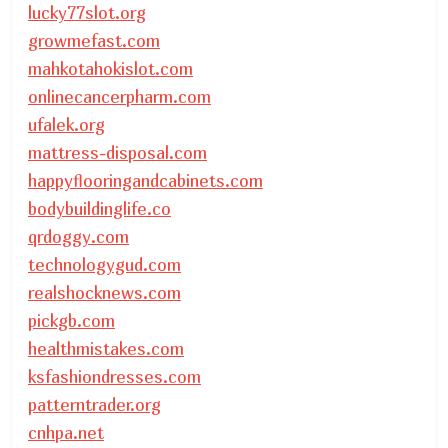
lucky77slot.org
growmefast.com
mahkotahokislot.com
onlinecancerpharm.com
ufalek.org
mattress-disposal.com
happyflooringandcabinets.com
bodybuildinglife.co
qrdoggy.com
technologygud.com
realshocknews.com
pickgb.com
healthmistakes.com
ksfashiondresses.com
patterntrader.org
cnhpa.net