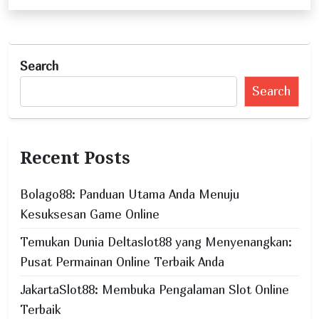
n
a
v
Search
i
Search
g
a
t
Recent Posts
i
o
Bolago88: Panduan Utama Anda Menuju
n
Kesuksesan Game Online
Temukan Dunia Deltaslot88 yang Menyenangkan:
Pusat Permainan Online Terbaik Anda
JakartaSlot88: Membuka Pengalaman Slot Online
Terbaik