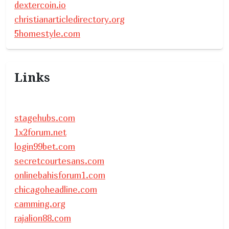
dextercoin.io
christianarticledirectory.org
5homestyle.com
Links
stagehubs.com
1x2forum.net
login99bet.com
secretcourtesans.com
onlinebahisforum1.com
chicagoheadline.com
camming.org
rajalion88.com