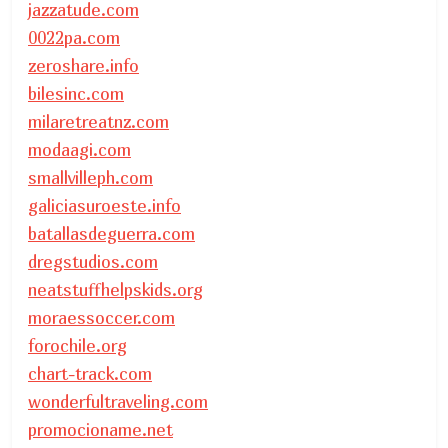
jazzatude.com
0022pa.com
zeroshare.info
bilesinc.com
milaretreatnz.com
modaagi.com
smallvilleph.com
galiciasuroeste.info
batallasdeguerra.com
dregstudios.com
neatstuffhelpskids.org
moraessoccer.com
forochile.org
chart-track.com
wonderfultraveling.com
promocioname.net