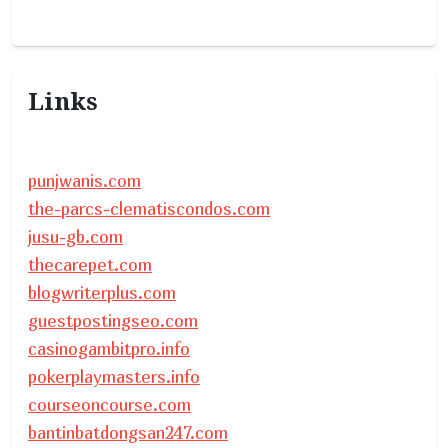
Links
punjwanis.com
the-parcs-clematiscondos.com
jusu-gb.com
thecarepet.com
blogwriterplus.com
guestpostingseo.com
casinogambitpro.info
pokerplaymasters.info
courseoncourse.com
bantinbatdongsan247.com