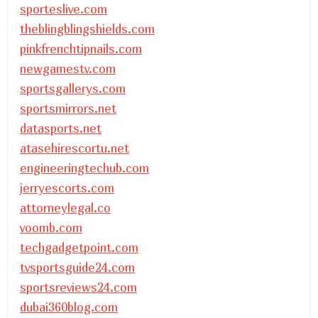
sporteslive.com
theblingblingshields.com
pinkfrenchtipnails.com
newgamestv.com
sportsgallerys.com
sportsmirrors.net
datasports.net
atasehirescortu.net
engineeringtechub.com
jerryescorts.com
attorneylegal.co
voomb.com
techgadgetpoint.com
tvsportsguide24.com
sportsreviews24.com
dubai360blog.com