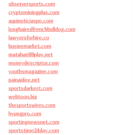
observersports.com
cryptominingplus.com
aquinoticiaspe.com
longhairedfrenchbulldog.com
lawyersforhire.co
businemarket.com
matahari88play.net
moneydescriptor.com
youthsmagazine.com
painaidee.net
sportsdarkest.com
webtoon.biz
thesportswires.com
hyungpro.com
sportingnewsnet.com
sportstime24day.com