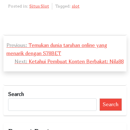
Posted in:
Situs Slot
Tagged:
slot
P
Previous:
Temukan dunia taruhan online yang
o
menarik dengan S78BET
s
Next:
Ketahui Pembuat Konten Berbakat: Nila88
t
n
a
Search
v
Search
i
g
a