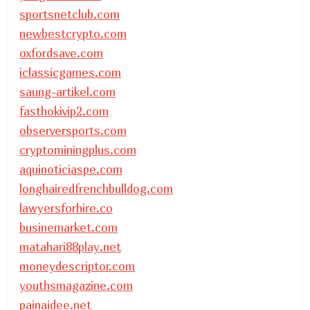
sportsnetclub.com
newbestcrypto.com
oxfordsave.com
iclassicgames.com
saung-artikel.com
fasthokivip2.com
observersports.com
cryptominingplus.com
aquinoticiaspe.com
longhairedfrenchbulldog.com
lawyersforhire.co
businemarket.com
matahari88play.net
moneydescriptor.com
youthsmagazine.com
painaidee.net