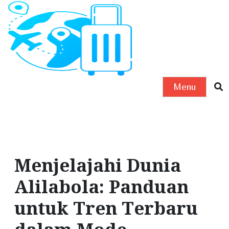
S
k
i
p
t
o
Menu
c
o
n
t
e
Menjelajahi Dunia
n
t
Alilabola: Panduan
untuk Tren Terbaru