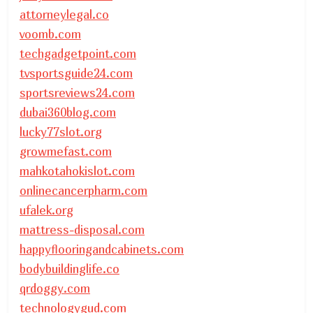
attorneylegal.co
voomb.com
techgadgetpoint.com
tvsportsguide24.com
sportsreviews24.com
dubai360blog.com
lucky77slot.org
growmefast.com
mahkotahokislot.com
onlinecancerpharm.com
ufalek.org
mattress-disposal.com
happyflooringandcabinets.com
bodybuildinglife.co
qrdoggy.com
technologygud.com