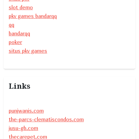
slot demo
pkv games bandarqq
qq
bandarqq
poker
situs pkv games
Links
punjwanis.com
the-parcs-clematiscondos.com
jusu-gb.com
thecarepet.com