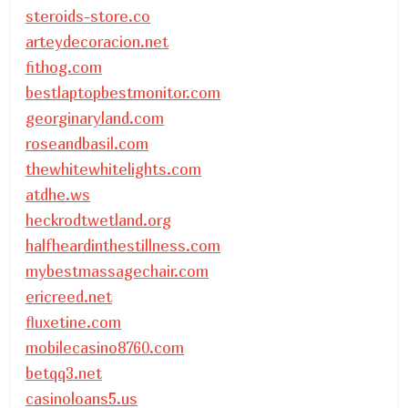
steroids-store.co
arteydecoracion.net
fithog.com
bestlaptopbestmonitor.com
georginaryland.com
roseandbasil.com
thewhitewhitelights.com
atdhe.ws
heckrodtwetland.org
halfheardinthestillness.com
mybestmassagechair.com
ericreed.net
fluxetine.com
mobilecasino8760.com
betqq3.net
casinoloans5.us