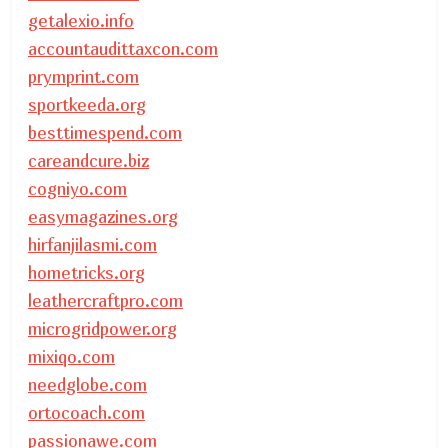
getalexio.info
accountaudittaxcon.com
prymprint.com
sportkeeda.org
besttimespend.com
careandcure.biz
cogniyo.com
easymagazines.org
hirfanjilasmi.com
hometricks.org
leathercraftpro.com
microgridpower.org
mixiqo.com
needglobe.com
ortocoach.com
passionawe.com