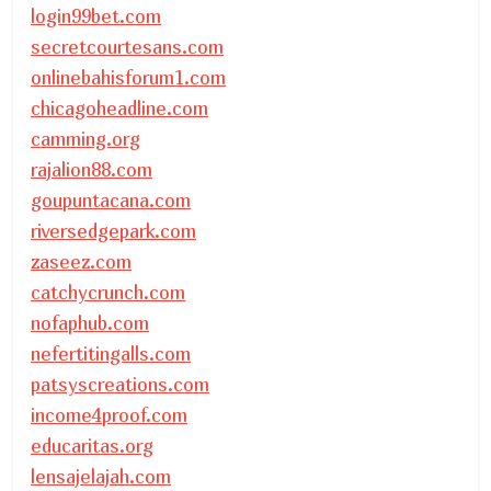
login99bet.com
secretcourtesans.com
onlinebahisforum1.com
chicagoheadline.com
camming.org
rajalion88.com
goupuntacana.com
riversedgepark.com
zaseez.com
catchycrunch.com
nofaphub.com
nefertitingalls.com
patsyscreations.com
income4proof.com
educaritas.org
lensajelajah.com