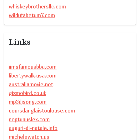
whiskeybrothersllc.com
wildufabetum7.com
Links
jimsfamousbbq.com
libertywalk-usa.com
australiamovie.net
gizmobird.co.uk
mp3djsong.com
coursdanglaistoulouse.com
neptunuslex.com
auguri-di-natale.info
michelewatch.us