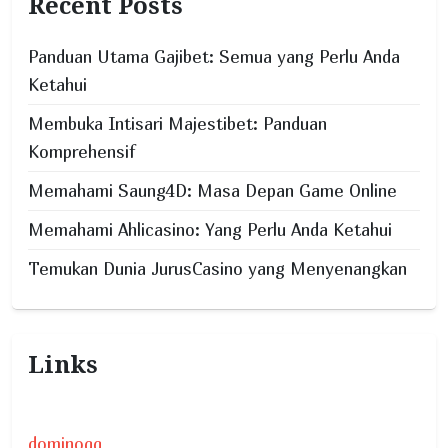
Recent Posts
t
i
Panduan Utama Gajibet: Semua yang Perlu Anda
o
Ketahui
n
Membuka Intisari Majestibet: Panduan
Komprehensif
Memahami Saung4D: Masa Depan Game Online
Memahami Ahlicasino: Yang Perlu Anda Ketahui
Temukan Dunia JurusCasino yang Menyenangkan
Links
dominoqq