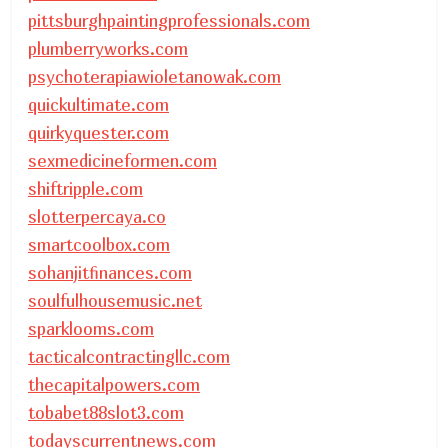
pittsburghpaintingprofessionals.com
plumberryworks.com
psychoterapiawioletanowak.com
quickultimate.com
quirkyquester.com
sexmedicineformen.com
shiftripple.com
slotterpercaya.co
smartcoolbox.com
sohanjitfinances.com
soulfulhousemusic.net
sparklooms.com
tacticalcontractingllc.com
thecapitalpowers.com
tobabet88slot3.com
todayscurrentnews.com