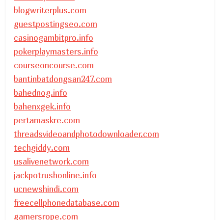
blogwriterplus.com
guestpostingseo.com
casinogambitpro.info
pokerplaymasters.info
courseoncourse.com
bantinbatdongsan247.com
bahednog.info
bahenxgek.info
pertamaskre.com
threadsvideoandphotodownloader.com
techgiddy.com
usalivenetwork.com
jackpotrushonline.info
ucnewshindi.com
freecellphonedatabase.com
gamersrope.com