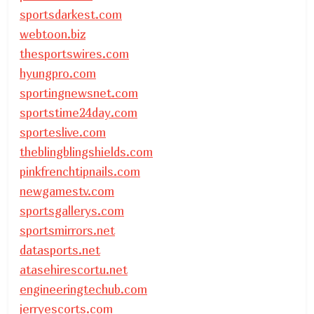
sportsdarkest.com
webtoon.biz
thesportswires.com
hyungpro.com
sportingnewsnet.com
sportstime24day.com
sporteslive.com
theblingblingshields.com
pinkfrenchtipnails.com
newgamestv.com
sportsgallerys.com
sportsmirrors.net
datasports.net
atasehirescortu.net
engineeringtechub.com
jerryescorts.com