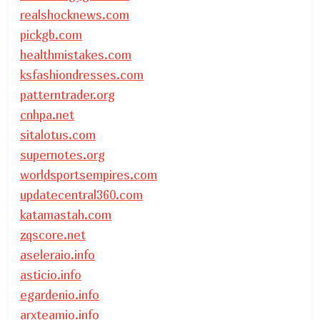
realshocknews.com
pickgb.com
healthmistakes.com
ksfashiondresses.com
patterntrader.org
cnhpa.net
sitalotus.com
supernotes.org
worldsportsempires.com
updatecentral360.com
katamastah.com
zqscore.net
aseleraio.info
asticio.info
egardenio.info
arxteamio.info