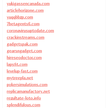
yukigassencanada.com
articlehorizone.com
yuqqbbzp.com
7betagents6.com
coronavirusuptodate.com
crackinstreams.com
gadgetspak.com
gearsngadget.com
hireseodoctor.com
lapsfit.com
levelup-fast.com
mytreepla.net
pokersimulations.com
replicamanufactory.net
rezultate-loto.info
splendifulous.com