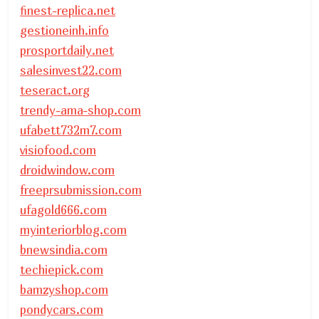
finest-replica.net
gestioneinh.info
prosportdaily.net
salesinvest22.com
teseract.org
trendy-ama-shop.com
ufabett732m7.com
visiofood.com
droidwindow.com
freeprsubmission.com
ufagold666.com
myinteriorblog.com
bnewsindia.com
techiepick.com
bamzyshop.com
pondycars.com