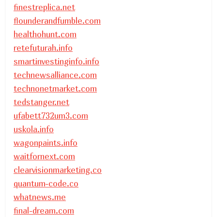
finestreplica.net
flounderandfumble.com
healthohunt.com
retefuturah.info
smartinvestinginfo.info
technewsalliance.com
technonetmarket.com
tedstanger.net
ufabett732um3.com
uskola.info
wagonpaints.info
waitfornext.com
clearvisionmarketing.co
quantum-code.co
whatnews.me
final-dream.com