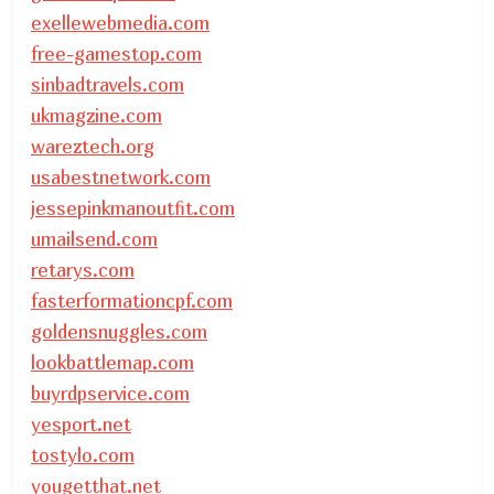
exellewebmedia.com
free-gamestop.com
sinbadtravels.com
ukmagzine.com
wareztech.org
usabestnetwork.com
jessepinkmanoutfit.com
umailsend.com
retarys.com
fasterformationcpf.com
goldensnuggles.com
lookbattlemap.com
buyrdpservice.com
yesport.net
tostylo.com
yougetthat.net