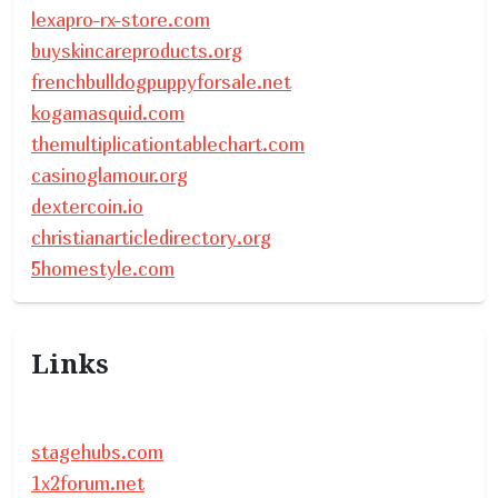
lexapro-rx-store.com
buyskincareproducts.org
frenchbulldogpuppyforsale.net
kogamasquid.com
themultiplicationtablechart.com
casinoglamour.org
dextercoin.io
christianarticledirectory.org
5homestyle.com
Links
stagehubs.com
1x2forum.net