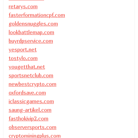
retarys.com
fasterformationcpf.com
goldensnuggles.com
lookbattlemap.com
buyrdpservice.com
yesport.net
tostylo.com
yougetthat.net
sportsnetclub.com
newbestcrypto.com
oxfordsave.com
iclassicgames.com
saung-artikel.com
fasthokivip2.com
observersports.com
cryptominingplus.com