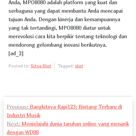
Anda, MPO8080 adalah platform yang kuat dan
serbaguna yang dapat membantu Anda mencapai
tujuan Anda. Dengan kinerja dan kemampuannya
yang tak tertandingi, MPO8080 diatur untuk
merevolusi cara kita berpikir tentang teknologi dan
mendorong gelombang inovasi berikutnya.
[ad_2]
Posted in:
Situs Slot
Tagged:
slot
P
Previous:
Bangkitnya Rapi123: Bintang Terbaru di
o
Industri Musik
s
Next:
Menjelajahi dunia taruhan online yang menarik
t
dengan WD88