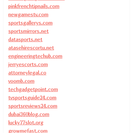
pinkfrenchtipnails.com
newgamestv.com
sportsgallerys.com
sportsmirrors.net
datasports.net
atasehirescortu.net
engineeringtechub.com
jerryescorts.com
attorneylegal.co
voomb.com
techgadgetpoint.com
tvsportsguide24.com
sportsreviews24.com
dubai360blog.com
lucky77slot.org
growmefast.com