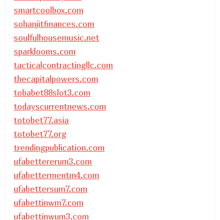
smartcoolbox.com
sohanjitfinances.com
soulfulhousemusic.net
sparklooms.com
tacticalcontractingllc.com
thecapitalpowers.com
tobabet88slot3.com
todayscurrentnews.com
totobet77.asia
totobet77.org
trendingpublication.com
ufabettererum3.com
ufabettermentm4.com
ufabettersum7.com
ufabettinwm7.com
ufabettinwum3.com