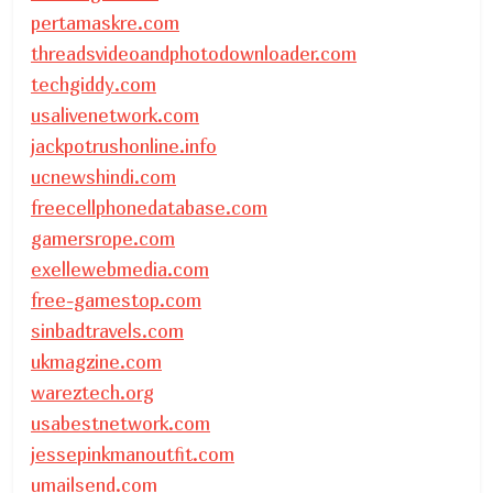
pertamaskre.com
threadsvideoandphotodownloader.com
techgiddy.com
usalivenetwork.com
jackpotrushonline.info
ucnewshindi.com
freecellphonedatabase.com
gamersrope.com
exellewebmedia.com
free-gamestop.com
sinbadtravels.com
ukmagzine.com
wareztech.org
usabestnetwork.com
jessepinkmanoutfit.com
umailsend.com