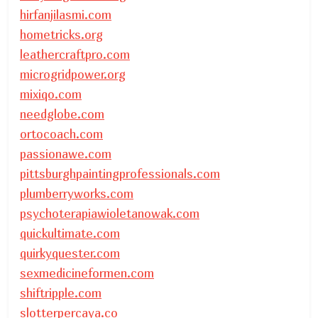
hirfanjilasmi.com
hometricks.org
leathercraftpro.com
microgridpower.org
mixiqo.com
needglobe.com
ortocoach.com
passionawe.com
pittsburghpaintingprofessionals.com
plumberryworks.com
psychoterapiawioletanowak.com
quickultimate.com
quirkyquester.com
sexmedicineformen.com
shiftripple.com
slotterpercaya.co