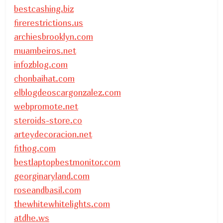
bestcashing.biz
firerestrictions.us
archiesbrooklyn.com
muambeiros.net
infozblog.com
chonbaihat.com
elblogdeoscargonzalez.com
webpromote.net
steroids-store.co
arteydecoracion.net
fithog.com
bestlaptopbestmonitor.com
georginaryland.com
roseandbasil.com
thewhitewhitelights.com
atdhe.ws