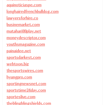
aquinoticiaspe.com
longhairedfrenchbulldog.com
lawyersforhire.co
businemarket.com
matahari88play.net
moneydescriptor.com
youthsmagazine.com
painaidee.net
sportsdarkest.com
webtoon.biz
thesportswires.com
hyungpro.com
sportingnewsnet.com
sportstime24day.com
sporteslive.com
theblingblingshields.com