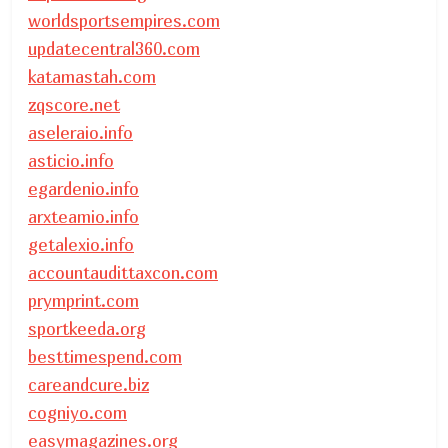
worldsportsempires.com
updatecentral360.com
katamastah.com
zqscore.net
aseleraio.info
asticio.info
egardenio.info
arxteamio.info
getalexio.info
accountaudittaxcon.com
prymprint.com
sportkeeda.org
besttimespend.com
careandcure.biz
cogniyo.com
easymagazines.org