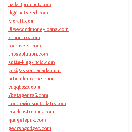
nailartproduct.com
digitactseed.com
lvlcraft.com
90secondmoneyloans.com
xenmicro.com
rodrovers.com
tripssolution.com
satta-king-india.com
yukigassencanada.com
articlehorizone.com
yuqqbbzp.com
7betagents6.com
coronavirusuptodate.com
crackinstreams.com
gadgetspak.com
gearsngadget.com