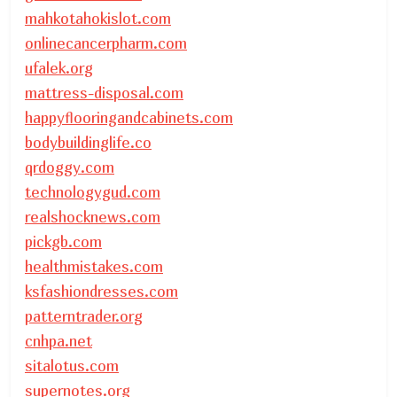
mahkotahokislot.com
onlinecancerpharm.com
ufalek.org
mattress-disposal.com
happyflooringandcabinets.com
bodybuildinglife.co
qrdoggy.com
technologygud.com
realshocknews.com
pickgb.com
healthmistakes.com
ksfashiondresses.com
patterntrader.org
cnhpa.net
sitalotus.com
supernotes.org