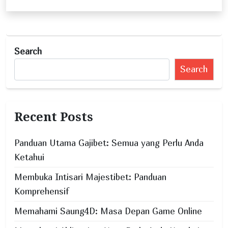
n
a
v
Search
i
Search
g
a
t
Recent Posts
i
o
Panduan Utama Gajibet: Semua yang Perlu Anda
n
Ketahui
Membuka Intisari Majestibet: Panduan
Komprehensif
Memahami Saung4D: Masa Depan Game Online