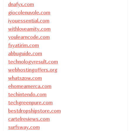
dnafyx.com
giocolenuvole.com
iyouessential.com
withloveamity.com
youlearncode.com
fxyatirim.com
abbuguide.com
technologyresult.com
webhostingoffers.org
whatszow.com
ehomeamerca.com
techintendo.com
techgreenpure.com
bestdropshipstore.com
cartelreviews.com
surfsway.com