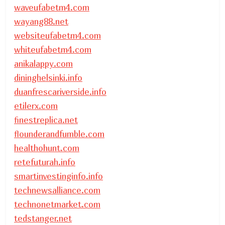
waveufabetm4.com
wayang88.net
websiteufabetm4.com
whiteufabetm4.com
anikalappy.com
dininghelsinki.info
duanfrescariverside.info
etilerx.com
finestreplica.net
flounderandfumble.com
healthohunt.com
retefuturah.info
smartinvestinginfo.info
technewsalliance.com
technonetmarket.com
tedstanger.net