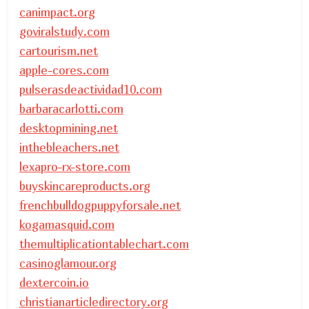
canimpact.org
goviralstudy.com
cartourism.net
apple-cores.com
pulserasdeactividad10.com
barbaracarlotti.com
desktopmining.net
inthebleachers.net
lexapro-rx-store.com
buyskincareproducts.org
frenchbulldogpuppyforsale.net
kogamasquid.com
themultiplicationtablechart.com
casinoglamour.org
dextercoin.io
christianarticledirectory.org