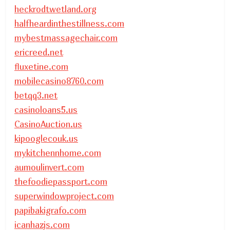
heckrodtwetland.org
halfheardinthestillness.com
mybestmassagechair.com
ericreed.net
fluxetine.com
mobilecasino8760.com
betqq3.net
casinoloans5.us
CasinoAuction.us
kipooglecouk.us
mykitchennhome.com
aumoulinvert.com
thefoodiepassport.com
superwindowproject.com
papibakigrafo.com
icanhazjs.com