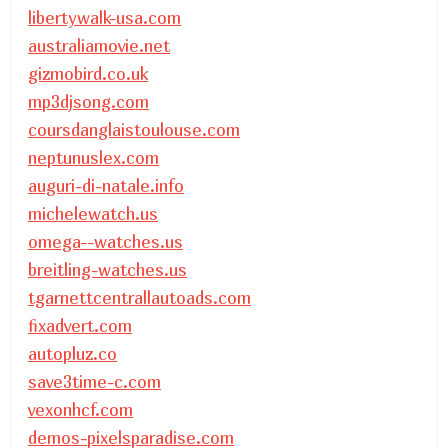
libertywalk-usa.com
australiamovie.net
gizmobird.co.uk
mp3djsong.com
coursdanglaistoulouse.com
neptunuslex.com
auguri-di-natale.info
michelewatch.us
omega--watches.us
breitling-watches.us
tgarnettcentrallautoads.com
fixadvert.com
autopluz.co
save3time-c.com
vexonhcf.com
demos-pixelsparadise.com