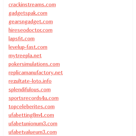
crackinstreams.com
gadgetspak.com
gearsngadget.com
hireseodoctor.com
lapsfit.com
levelup-fast.com
mytreepla.net
pokersimulations.com
replicamanufactory.net
rezultate-loto.info
splendifulous.com
sportsrecords4u.com
topceleberites.com
ufabetting8m4.com
ufabetunionum3.com
ufabetvalueum3.com