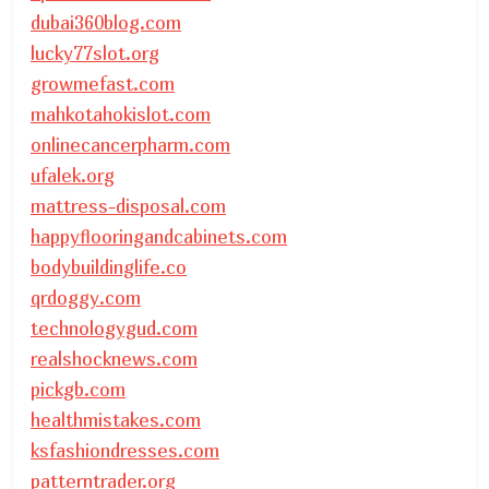
dubai360blog.com
lucky77slot.org
growmefast.com
mahkotahokislot.com
onlinecancerpharm.com
ufalek.org
mattress-disposal.com
happyflooringandcabinets.com
bodybuildinglife.co
qrdoggy.com
technologygud.com
realshocknews.com
pickgb.com
healthmistakes.com
ksfashiondresses.com
patterntrader.org