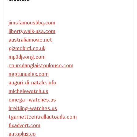
jimsfamousbbq.com
libertywalk-usa.com
australiamovie.net
gizmobird.co.uk
mp3djsong.com
coursdanglaistoulouse.com
neptunuslex.com
auguri-di-natale.info
michelewatch.us
omega--watches.us
breitling-watches.us
tgarnettcentrallautoads.com
fixadvert.com
autopluz.co