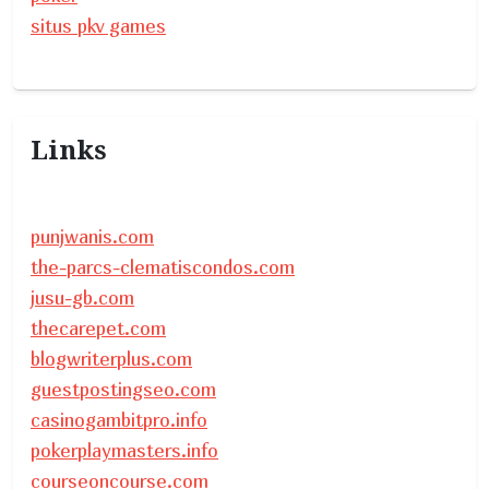
situs pkv games
Links
punjwanis.com
the-parcs-clematiscondos.com
jusu-gb.com
thecarepet.com
blogwriterplus.com
guestpostingseo.com
casinogambitpro.info
pokerplaymasters.info
courseoncourse.com