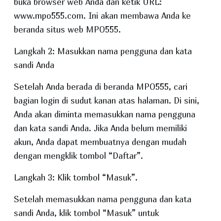
buka browser web Anda dan ketik URL:
www.mpo555.com. Ini akan membawa Anda ke
beranda situs web MPO555.
Langkah 2: Masukkan nama pengguna dan kata
sandi Anda
Setelah Anda berada di beranda MPO555, cari
bagian login di sudut kanan atas halaman. Di sini,
Anda akan diminta memasukkan nama pengguna
dan kata sandi Anda. Jika Anda belum memiliki
akun, Anda dapat membuatnya dengan mudah
dengan mengklik tombol “Daftar”.
Langkah 3: Klik tombol “Masuk”.
Setelah memasukkan nama pengguna dan kata
sandi Anda, klik tombol “Masuk” untuk