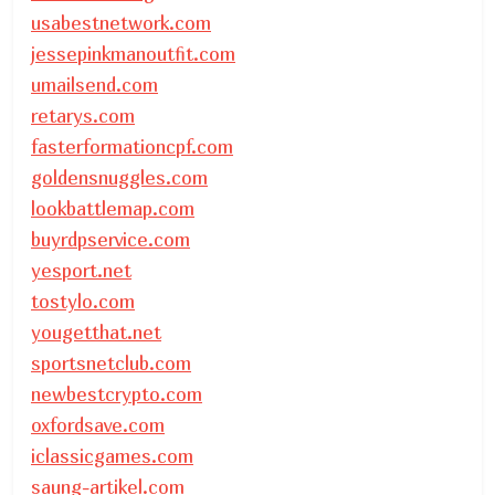
usabestnetwork.com
jessepinkmanoutfit.com
umailsend.com
retarys.com
fasterformationcpf.com
goldensnuggles.com
lookbattlemap.com
buyrdpservice.com
yesport.net
tostylo.com
yougetthat.net
sportsnetclub.com
newbestcrypto.com
oxfordsave.com
iclassicgames.com
saung-artikel.com