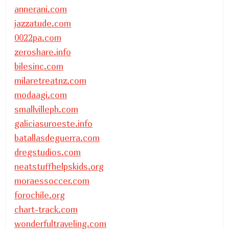
annerani.com
jazzatude.com
0022pa.com
zeroshare.info
bilesinc.com
milaretreatnz.com
modaagi.com
smallvilleph.com
galiciasuroeste.info
batallasdeguerra.com
dregstudios.com
neatstuffhelpskids.org
moraessoccer.com
forochile.org
chart-track.com
wonderfultraveling.com