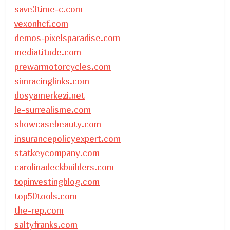
save3time-c.com
vexonhcf.com
demos-pixelsparadise.com
mediatitude.com
prewarmotorcycles.com
simracinglinks.com
dosyamerkezi.net
le-surrealisme.com
showcasebeauty.com
insurancepolicyexpert.com
statkeycompany.com
carolinadeckbuilders.com
topinvestingblog.com
top50tools.com
the-rep.com
saltyfranks.com