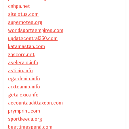
cnhpa.net
sitalotus.com
supernotes.org
worldsportsempires.com
updatecentral360.com
katamastah.com
zqscore.net
aseleraio.info
asticio.info
egardenio.info
arxteamio.info
getalexio.info
accountaudittaxcon.com
prymprint.com
sportkeeda.org
besttimespend.com