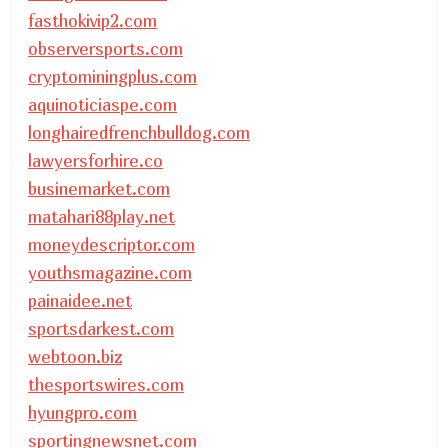
fasthokivip2.com
observersports.com
cryptominingplus.com
aquinoticiaspe.com
longhairedfrenchbulldog.com
lawyersforhire.co
businemarket.com
matahari88play.net
moneydescriptor.com
youthsmagazine.com
painaidee.net
sportsdarkest.com
webtoon.biz
thesportswires.com
hyungpro.com
sportingnewsnet.com