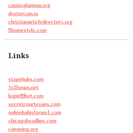
casinoglamour.org
dextercoin.io
christianarticledirectory.org
5homestyle.com
Links
stagehubs.com
1x2forum.net
login99bet.com
secretcourtesans.com
onlinebahisforum1.com
chicagoheadline.com
camming.org