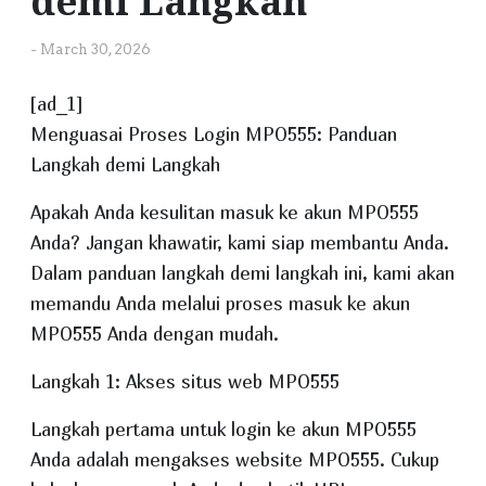
demi Langkah
-
March 30, 2026
[ad_1]
Menguasai Proses Login MPO555: Panduan
Langkah demi Langkah
Apakah Anda kesulitan masuk ke akun MPO555
Anda? Jangan khawatir, kami siap membantu Anda.
Dalam panduan langkah demi langkah ini, kami akan
memandu Anda melalui proses masuk ke akun
MPO555 Anda dengan mudah.
Langkah 1: Akses situs web MPO555
Langkah pertama untuk login ke akun MPO555
Anda adalah mengakses website MPO555. Cukup