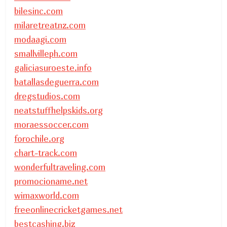
bilesinc.com
milaretreatnz.com
modaagi.com
smallvilleph.com
galiciasuroeste.info
batallasdeguerra.com
dregstudios.com
neatstuffhelpskids.org
moraessoccer.com
forochile.org
chart-track.com
wonderfultraveling.com
promocioname.net
wimaxworld.com
freeonlinecricketgames.net
bestcashing.biz