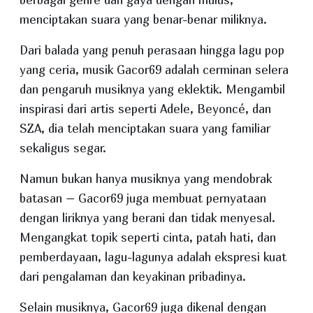
menciptakan suara yang benar-benar miliknya.
Dari balada yang penuh perasaan hingga lagu pop
yang ceria, musik Gacor69 adalah cerminan selera
dan pengaruh musiknya yang eklektik. Mengambil
inspirasi dari artis seperti Adele, Beyoncé, dan
SZA, dia telah menciptakan suara yang familiar
sekaligus segar.
Namun bukan hanya musiknya yang mendobrak
batasan – Gacor69 juga membuat pernyataan
dengan liriknya yang berani dan tidak menyesal.
Mengangkat topik seperti cinta, patah hati, dan
pemberdayaan, lagu-lagunya adalah ekspresi kuat
dari pengalaman dan keyakinan pribadinya.
Selain musiknya, Gacor69 juga dikenal dengan