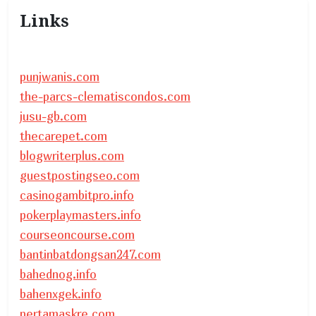
Links
punjwanis.com
the-parcs-clematiscondos.com
jusu-gb.com
thecarepet.com
blogwriterplus.com
guestpostingseo.com
casinogambitpro.info
pokerplaymasters.info
courseoncourse.com
bantinbatdongsan247.com
bahednog.info
bahenxgek.info
pertamaskre.com