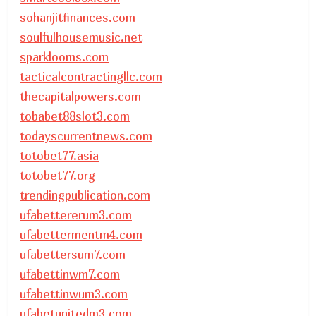
sohanjitfinances.com
soulfulhousemusic.net
sparklooms.com
tacticalcontractingllc.com
thecapitalpowers.com
tobabet88slot3.com
todayscurrentnews.com
totobet77.asia
totobet77.org
trendingpublication.com
ufabettererum3.com
ufabettermentm4.com
ufabettersum7.com
ufabettinwm7.com
ufabettinwum3.com
ufabetunitedm3.com