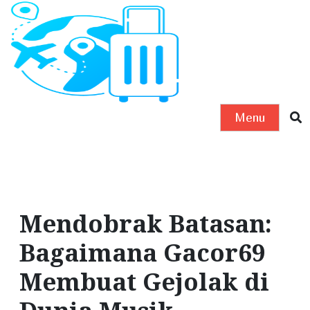
S
k
i
p
t
o
Menu
c
o
n
t
e
Mendobrak Batasan:
n
t
Bagaimana Gacor69
Membuat Gejolak di