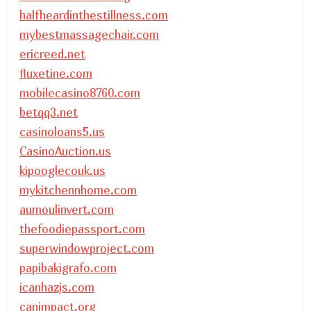
halfheardinthestillness.com
mybestmassagechair.com
ericreed.net
fluxetine.com
mobilecasino8760.com
betqq3.net
casinoloans5.us
CasinoAuction.us
kipooglecouk.us
mykitchennhome.com
aumoulinvert.com
thefoodiepassport.com
superwindowproject.com
papibakigrafo.com
icanhazjs.com
canimpact.org