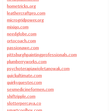
hometricks.org
leathercraftpro.com
microgridpower.org
mixiqo.com
needglobe.com
ortocoach.com
passionawe.com
pittsburghpaintingprofessionals.com
plumberryworks.com
psychoterapiawioletanowak.com
quickultimate.com
quirkyquester.com
sexmedicineformen.com
shiftripple.com
slotterpercaya.co
smartcoolbox.com