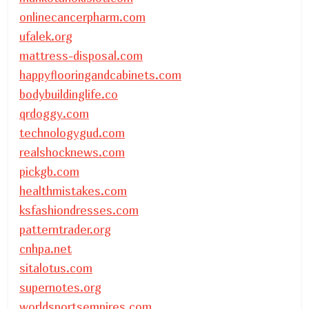
onlinecancerpharm.com
ufalek.org
mattress-disposal.com
happyflooringandcabinets.com
bodybuildinglife.co
qrdoggy.com
technologygud.com
realshocknews.com
pickgb.com
healthmistakes.com
ksfashiondresses.com
patterntrader.org
cnhpa.net
sitalotus.com
supernotes.org
worldsportsempires.com