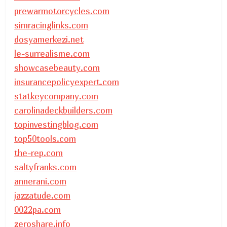
prewarmotorcycles.com
simracinglinks.com
dosyamerkezi.net
le-surrealisme.com
showcasebeauty.com
insurancepolicyexpert.com
statkeycompany.com
carolinadeckbuilders.com
topinvestingblog.com
top50tools.com
the-rep.com
saltyfranks.com
annerani.com
jazzatude.com
0022pa.com
zeroshare.info