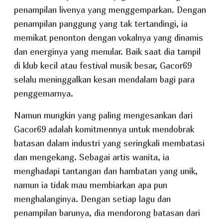
penampilan livenya yang menggemparkan. Dengan
penampilan panggung yang tak tertandingi, ia
memikat penonton dengan vokalnya yang dinamis
dan energinya yang menular. Baik saat dia tampil
di klub kecil atau festival musik besar, Gacor69
selalu meninggalkan kesan mendalam bagi para
penggemarnya.
Namun mungkin yang paling mengesankan dari
Gacor69 adalah komitmennya untuk mendobrak
batasan dalam industri yang seringkali membatasi
dan mengekang. Sebagai artis wanita, ia
menghadapi tantangan dan hambatan yang unik,
namun ia tidak mau membiarkan apa pun
menghalanginya. Dengan setiap lagu dan
penampilan barunya, dia mendorong batasan dari