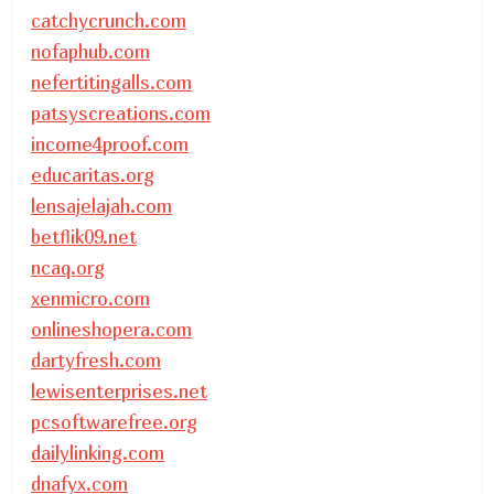
catchycrunch.com
nofaphub.com
nefertitingalls.com
patsyscreations.com
income4proof.com
educaritas.org
lensajelajah.com
betflik09.net
ncaq.org
xenmicro.com
onlineshopera.com
dartyfresh.com
lewisenterprises.net
pcsoftwarefree.org
dailylinking.com
dnafyx.com