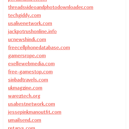
threadsvideoandphotodownloader.com
techgiddy.com
usalivenetwork.com
jackpotrushonline.info
ucnewshindi.com
freecellphonedatabase.com
gamersrope.com
exellewebmedia.com
free-gamestop.com
sinbadtravels.com
ukmagzine.com
wareztech.org
usabestnetwork.com
jessepinkmanoutfit.com
umailsend.com
retarys.com