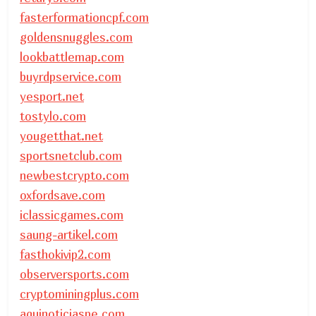
fasterformationcpf.com
goldensnuggles.com
lookbattlemap.com
buyrdpservice.com
yesport.net
tostylo.com
yougetthat.net
sportsnetclub.com
newbestcrypto.com
oxfordsave.com
iclassicgames.com
saung-artikel.com
fasthokivip2.com
observersports.com
cryptominingplus.com
aquinoticiaspe.com