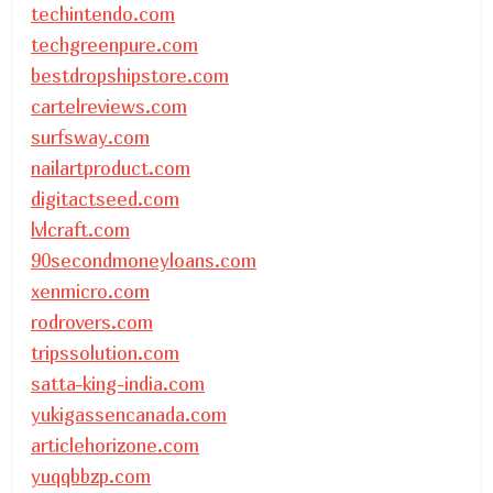
techintendo.com
techgreenpure.com
bestdropshipstore.com
cartelreviews.com
surfsway.com
nailartproduct.com
digitactseed.com
lvlcraft.com
90secondmoneyloans.com
xenmicro.com
rodrovers.com
tripssolution.com
satta-king-india.com
yukigassencanada.com
articlehorizone.com
yuqqbbzp.com