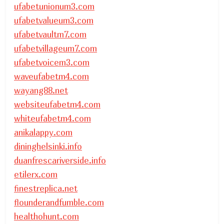
ufabetunionum3.com
ufabetvalueum3.com
ufabetvaultm7.com
ufabetvillageum7.com
ufabetvoicem3.com
waveufabetm4.com
wayang88.net
websiteufabetm4.com
whiteufabetm4.com
anikalappy.com
dininghelsinki.info
duanfrescariverside.info
etilerx.com
finestreplica.net
flounderandfumble.com
healthohunt.com