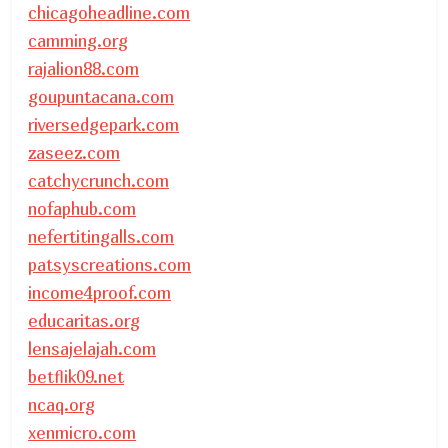
chicagoheadline.com
camming.org
rajalion88.com
goupuntacana.com
riversedgepark.com
zaseez.com
catchycrunch.com
nofaphub.com
nefertitingalls.com
patsyscreations.com
income4proof.com
educaritas.org
lensajelajah.com
betflik09.net
ncaq.org
xenmicro.com