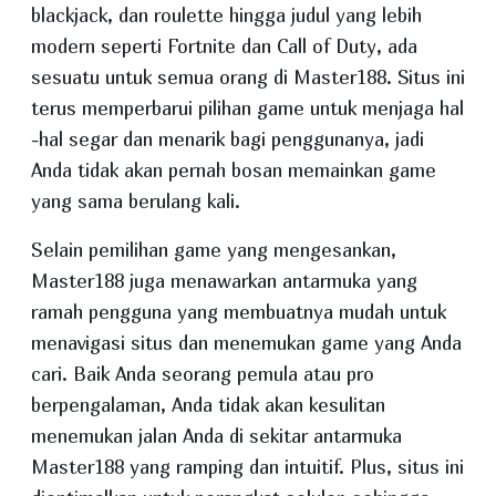
blackjack, dan roulette hingga judul yang lebih
modern seperti Fortnite dan Call of Duty, ada
sesuatu untuk semua orang di Master188. Situs ini
terus memperbarui pilihan game untuk menjaga hal
-hal segar dan menarik bagi penggunanya, jadi
Anda tidak akan pernah bosan memainkan game
yang sama berulang kali.
Selain pemilihan game yang mengesankan,
Master188 juga menawarkan antarmuka yang
ramah pengguna yang membuatnya mudah untuk
menavigasi situs dan menemukan game yang Anda
cari. Baik Anda seorang pemula atau pro
berpengalaman, Anda tidak akan kesulitan
menemukan jalan Anda di sekitar antarmuka
Master188 yang ramping dan intuitif. Plus, situs ini