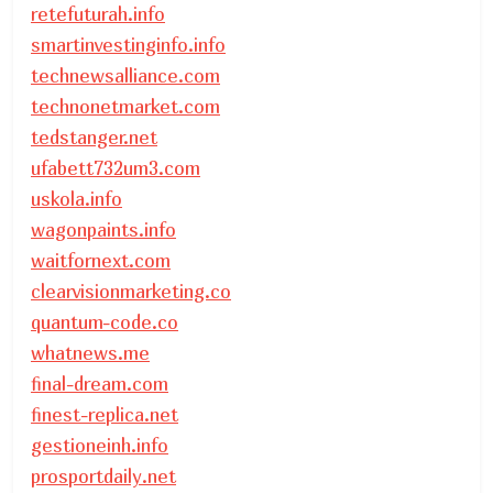
retefuturah.info
smartinvestinginfo.info
technewsalliance.com
technonetmarket.com
tedstanger.net
ufabett732um3.com
uskola.info
wagonpaints.info
waitfornext.com
clearvisionmarketing.co
quantum-code.co
whatnews.me
final-dream.com
finest-replica.net
gestioneinh.info
prosportdaily.net