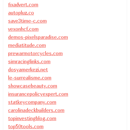
fixadvert.com
autopluz.co
save3time-c.com
vexonhcf.com
demos-pixelsparadise.com
mediatitude.com
prewarmotorcycles.com
simracinglinks.com
dosyamerkezi.net
le-surrealisme.com
showcasebeauty.com
insurancepolicyexpert.com
statkeycompany.com
carolinadeckbuilders.com
topinvestingblog.com
top50tools.com