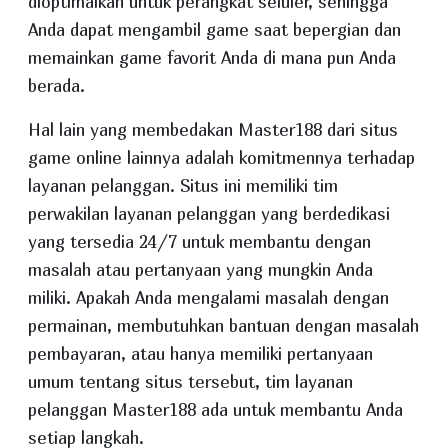
dioptimalkan untuk perangkat seluler, sehingga
Anda dapat mengambil game saat bepergian dan
memainkan game favorit Anda di mana pun Anda
berada.
Hal lain yang membedakan Master188 dari situs
game online lainnya adalah komitmennya terhadap
layanan pelanggan. Situs ini memiliki tim
perwakilan layanan pelanggan yang berdedikasi
yang tersedia 24/7 untuk membantu dengan
masalah atau pertanyaan yang mungkin Anda
miliki. Apakah Anda mengalami masalah dengan
permainan, membutuhkan bantuan dengan masalah
pembayaran, atau hanya memiliki pertanyaan
umum tentang situs tersebut, tim layanan
pelanggan Master188 ada untuk membantu Anda
setiap langkah.