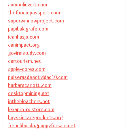
aumoulinvert.com
thefoodiepassport.com
superwindowproject.com
papibakigrafo.com
icanhazjs.com
canimpact.org
goviralstudy.com
cartourism.net
apple-cores.com
pulserasdeactividad10.com
barbaracarlotti.com
desktopmining.net
inthebleachers.net
lexapro-rx-store.com
buyskincareproducts.org
frenchbulldogpuppyforsale.net