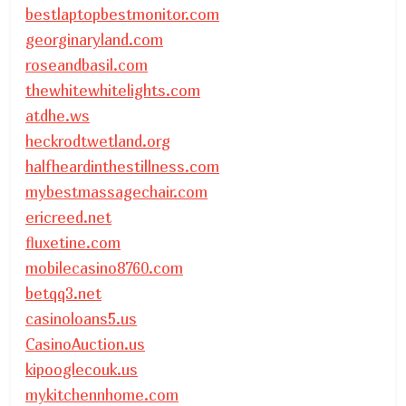
bestlaptopbestmonitor.com
georginaryland.com
roseandbasil.com
thewhitewhitelights.com
atdhe.ws
heckrodtwetland.org
halfheardinthestillness.com
mybestmassagechair.com
ericreed.net
fluxetine.com
mobilecasino8760.com
betqq3.net
casinoloans5.us
CasinoAuction.us
kipooglecouk.us
mykitchennhome.com