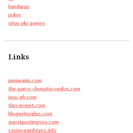
bandarqq
poker
situs pkv games
Links
punjwanis.com
the-parcs-clematiscondos.com
jusu-gb.com
thecarepet.com
blogwriterplus.com
guestpostingseo.com
casinogambitpro.info