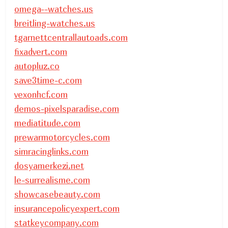
omega--watches.us
breitling-watches.us
tgarnettcentrallautoads.com
fixadvert.com
autopluz.co
save3time-c.com
vexonhcf.com
demos-pixelsparadise.com
mediatitude.com
prewarmotorcycles.com
simracinglinks.com
dosyamerkezi.net
le-surrealisme.com
showcasebeauty.com
insurancepolicyexpert.com
statkeycompany.com