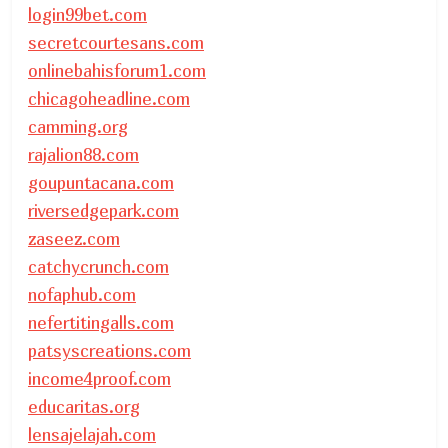
login99bet.com
secretcourtesans.com
onlinebahisforum1.com
chicagoheadline.com
camming.org
rajalion88.com
goupuntacana.com
riversedgepark.com
zaseez.com
catchycrunch.com
nofaphub.com
nefertitingalls.com
patsyscreations.com
income4proof.com
educaritas.org
lensajelajah.com