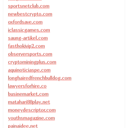
sportsnetclub.com
newbestcrypto.com
oxfordsave.com
iclassicgames.com
saung-artikel.com
fasthokivip2.com
observersports.com
cryptominingplus.com
aquinoticiaspe.com
longhairedfrenchbulldog.com
lawyersforhire.co
businemarket.com
matahari88play.net
moneydescriptor.com
youthsmagazine.com
painaidee.net