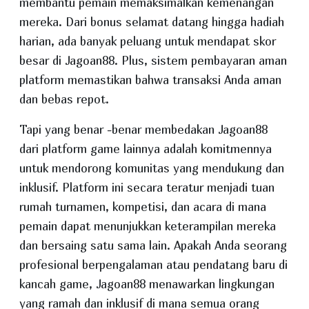
membantu pemain memaksimalkan kemenangan
mereka. Dari bonus selamat datang hingga hadiah
harian, ada banyak peluang untuk mendapat skor
besar di Jagoan88. Plus, sistem pembayaran aman
platform memastikan bahwa transaksi Anda aman
dan bebas repot.
Tapi yang benar -benar membedakan Jagoan88
dari platform game lainnya adalah komitmennya
untuk mendorong komunitas yang mendukung dan
inklusif. Platform ini secara teratur menjadi tuan
rumah turnamen, kompetisi, dan acara di mana
pemain dapat menunjukkan keterampilan mereka
dan bersaing satu sama lain. Apakah Anda seorang
profesional berpengalaman atau pendatang baru di
kancah game, Jagoan88 menawarkan lingkungan
yang ramah dan inklusif di mana semua orang