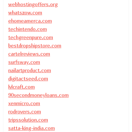
webhostingoffers.org
whatszow.com
ehomeamerca.com
techintendo.com
techgreenpure.com
bestdropshipstore.com
cartelreviews.com
surfsway.com
nailartproduct.com
digitactseed.com
lvlcraft.com
90secondmoneyloans.com
xenmicro.com
rodrovers.com
tripssolution.com
satta-king-india.com