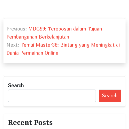
P
Previous:
MDG99: Terobosan dalam Tujuan
o
Pembangunan Berkelanjutan
s
Next:
Temui Master38: Bintang yang Meningkat di
t
Dunia Permainan Online
n
a
v
Search
i
Search
g
a
t
Recent Posts
i