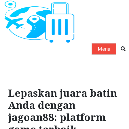
S
k
i
p
t
o
Menu
c
o
n
t
e
Lepaskan juara batin
n
t
Anda dengan
jagoan88: platform