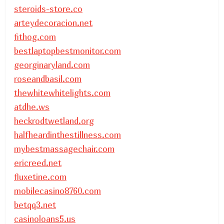
steroids-store.co
arteydecoracion.net
fithog.com
bestlaptopbestmonitor.com
georginaryland.com
roseandbasil.com
thewhitewhitelights.com
atdhe.ws
heckrodtwetland.org
halfheardinthestillness.com
mybestmassagechair.com
ericreed.net
fluxetine.com
mobilecasino8760.com
betqq3.net
casinoloans5.us