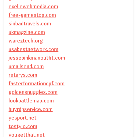
exellewebmedia.com
free-gamestop.com
sinbadtravels.com
ukmagzine.com
wareztech.org
usabestnetwork.com
jessepinkmanoutfit.com
umailsend.com
retarys.com
fasterformationcpf.com
goldensnuggles.com
lookbattlemap.com
buyrdpservice.com
yesport.net
tostylo.com
yougetthat.net