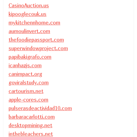
CasinoAuction.us
kipooglecouk.us
mykitchennhome.com
aumoulinvert.com
thefoodiepassport.com
superwindowproject.com
papibakigrafo.com
icanhazjs.com
canimpact.org
goviralstudy.com
cartourism.net
apple-cores.com
pulserasdeactividad10.com
barbaracarlotti.com
desktopmining.net
inthebleachers.net