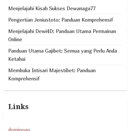
o
Menjelajahi Kisah Sukses Dewanaga77
n
Pengertian Jeniustoto: Panduan Komprehensif
Menjelajahi Dewi4D: Panduan Utama Permainan
Online
Panduan Utama Gajibet: Semua yang Perlu Anda
Ketahui
Membuka Intisari Majestibet: Panduan
Komprehensif
Links
dominoqq