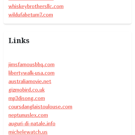
whiskeybrothersllc.com
wildufabetum7.com
Links
jimsfamousbbq.com
libertywalk-usa.com
australiamovie.net
gizmobird.co.uk
mp3djsong.com
coursdanglaistoulouse.com
neptunuslex.com
auguri-di-natale.info
michelewatch.us