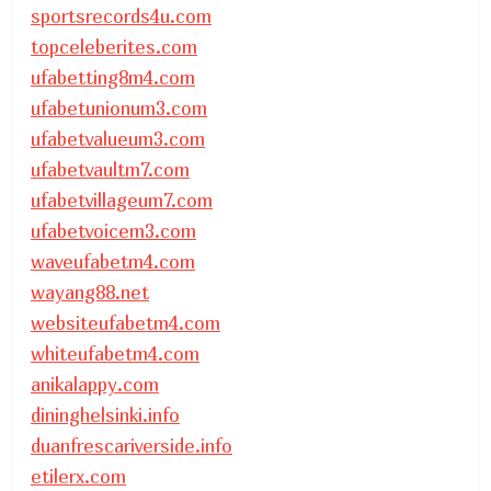
sportsrecords4u.com
topceleberites.com
ufabetting8m4.com
ufabetunionum3.com
ufabetvalueum3.com
ufabetvaultm7.com
ufabetvillageum7.com
ufabetvoicem3.com
waveufabetm4.com
wayang88.net
websiteufabetm4.com
whiteufabetm4.com
anikalappy.com
dininghelsinki.info
duanfrescariverside.info
etilerx.com