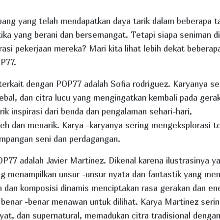
ang yang telah mendapatkan daya tarik dalam beberapa t
ika yang berani dan bersemangat. Tetapi siapa seniman di
rasi pekerjaan mereka? Mari kita lihat lebih dekat beberap
P77.
terkait dengan POP77 adalah Sofia rodriguez. Karyanya se
ebal, dan citra lucu yang mengingatkan kembali pada gera
ik inspirasi dari benda dan pengalaman sehari-hari,
eh dan menarik. Karya -karyanya sering mengeksplorasi 
impangan seni dan perdagangan.
P77 adalah Javier Martinez. Dikenal karena ilustrasinya y
ing menampilkan unsur -unsur nyata dan fantastik yang men
 dan komposisi dinamis menciptakan rasa gerakan dan en
benar -benar menawan untuk dilihat. Karya Martinez seri
yat, dan supernatural, memadukan citra tradisional denga