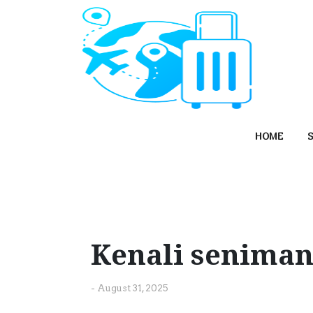
S
k
i
p
t
o
c
HOME
o
n
t
e
n
t
Kenali seniman
-
August 31, 2025