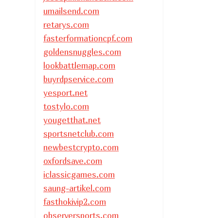
umailsend.com
retarys.com
fasterformationcpf.com
goldensnuggles.com
lookbattlemap.com
buyrdpservice.com
yesport.net
tostylo.com
yougetthat.net
sportsnetclub.com
newbestcrypto.com
oxfordsave.com
iclassicgames.com
saung-artikel.com
fasthokivip2.com
observersports.com