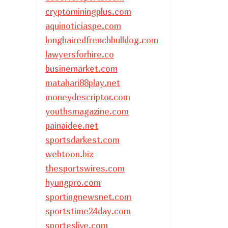
cryptominingplus.com
aquinoticiaspe.com
longhairedfrenchbulldog.com
lawyersforhire.co
businemarket.com
matahari88play.net
moneydescriptor.com
youthsmagazine.com
painaidee.net
sportsdarkest.com
webtoon.biz
thesportswires.com
hyungpro.com
sportingnewsnet.com
sportstime24day.com
sporteslive.com