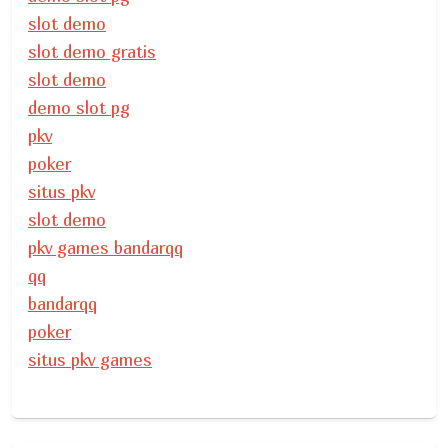
slot demo
slot demo gratis
slot demo
demo slot pg
pkv
poker
situs pkv
slot demo
pkv games bandarqq
qq
bandarqq
poker
situs pkv games