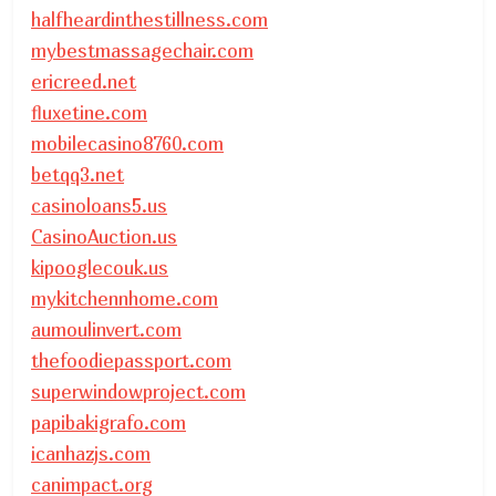
halfheardinthestillness.com
mybestmassagechair.com
ericreed.net
fluxetine.com
mobilecasino8760.com
betqq3.net
casinoloans5.us
CasinoAuction.us
kipooglecouk.us
mykitchennhome.com
aumoulinvert.com
thefoodiepassport.com
superwindowproject.com
papibakigrafo.com
icanhazjs.com
canimpact.org