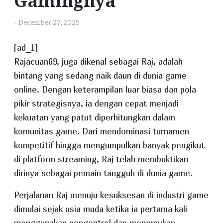
Gamingnya
-
December 27, 2025
[ad_1]
Rajacuan69, juga dikenal sebagai Raj, adalah
bintang yang sedang naik daun di dunia game
online. Dengan keterampilan luar biasa dan pola
pikir strategisnya, ia dengan cepat menjadi
kekuatan yang patut diperhitungkan dalam
komunitas game. Dari mendominasi turnamen
kompetitif hingga mengumpulkan banyak pengikut
di platform streaming, Raj telah membuktikan
dirinya sebagai pemain tangguh di dunia game.
Perjalanan Raj menuju kesuksesan di industri game
dimulai sejak usia muda ketika ia pertama kali
menggunakan pengontrol dan menemukan