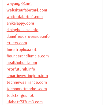
wayang88.net
websiteufabetm4.com
whiteufabetm4.com
anikalappy.com
dininghelsinki.info
duanfrescariverside.info
etilerx.com
finestreplica.net
flounderandfumble.com
healthohunt.com
retefuturah.info
smartinvestinginfo.info
technewsalliance.com
technonetmarket.com
tedstanger.net
ufabett732um3.com