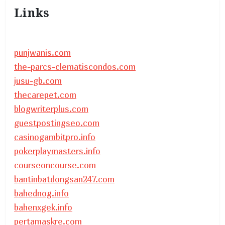
Links
punjwanis.com
the-parcs-clematiscondos.com
jusu-gb.com
thecarepet.com
blogwriterplus.com
guestpostingseo.com
casinogambitpro.info
pokerplaymasters.info
courseoncourse.com
bantinbatdongsan247.com
bahednog.info
bahenxgek.info
pertamaskre.com