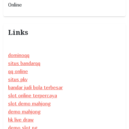
Online
Links
dominoqq
situs bandarqq
qq online
situs pkv
bandar judi bola terbesar
slot online terpercaya
slot demo mahjong
demo mahjong
hk live draw
demo slot pg