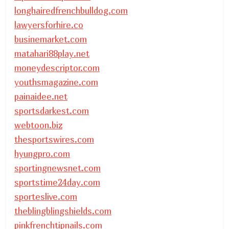
longhairedfrenchbulldog.com
lawyersforhire.co
businemarket.com
matahari88play.net
moneydescriptor.com
youthsmagazine.com
painaidee.net
sportsdarkest.com
webtoon.biz
thesportswires.com
hyungpro.com
sportingnewsnet.com
sportstime24day.com
sporteslive.com
theblingblingshields.com
pinkfrenchtipnails.com