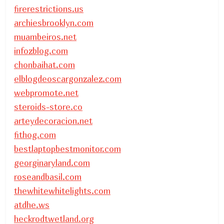
firerestrictions.us
archiesbrooklyn.com
muambeiros.net
infozblog.com
chonbaihat.com
elblogdeoscargonzalez.com
webpromote.net
steroids-store.co
arteydecoracion.net
fithog.com
bestlaptopbestmonitor.com
georginaryland.com
roseandbasil.com
thewhitewhitelights.com
atdhe.ws
heckrodtwetland.org