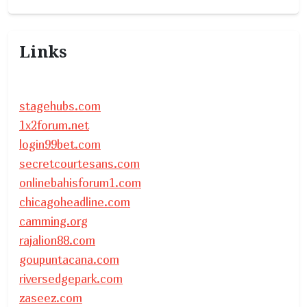
Links
stagehubs.com
1x2forum.net
login99bet.com
secretcourtesans.com
onlinebahisforum1.com
chicagoheadline.com
camming.org
rajalion88.com
goupuntacana.com
riversedgepark.com
zaseez.com