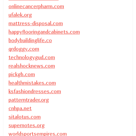
onlinecancerpharm.com
ufalek.org
mattress-disposal.com
happyflooringandcabinets.com
bodybuildinglife.co
qrdoggy.com
technologygud.com
realshocknews.com
pickgb.com
healthmistakes.com
ksfashiondresses.com
patterntrader.org
cnhpa.net
sitalotus.com
supernotes.org
worldsportsempires.com