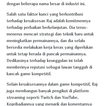
dengan beberapa nama besar di industri ini.
Salah satu faktor kunci yang berkontribusi
terhadap kesuksesan Raj adalah komitmennya
terhadap perbaikan berkelanjutan. Dia terus-
menerus mencari strategi dan teknik baru untuk
meningkatkan permainannya, dan dia selalu
bersedia melakukan kerja keras yang diperlukan
untuk tetap berada di puncak permainannya.
Dedikasinya terhadap keunggulan ini telah
memberinya reputasi sebagai lawan tangguh di
kancah game kompetitif.
Selain kesuksesannya dalam game kompetitif, Raj
juga membangun banyak pengikut di platform
streaming seperti Twitch dan YouTube.
Kepribadiannya yang menarik dan komentarnya