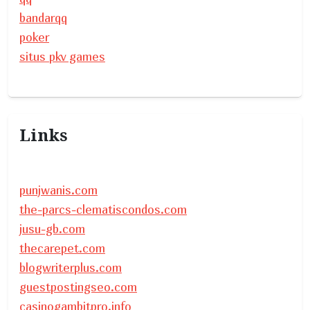
bandarqq
poker
situs pkv games
Links
punjwanis.com
the-parcs-clematiscondos.com
jusu-gb.com
thecarepet.com
blogwriterplus.com
guestpostingseo.com
casinogambitpro.info