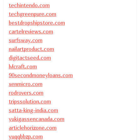
techintendo.com
techgreenpure.com
bestdropshipstore.com
cartelreviews.com
surfsway.com
nailartproduct.com
digitactseed.com
lvlcraft.com
90secondmoneyloans.com
xenmicro.com
rodrovers.com
tripssolution.com
satta-king-india.com
yukigassencanada.com
articlehorizone.com
yuqqbbzp.com