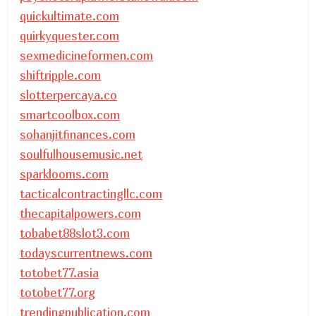
quickultimate.com
quirkyquester.com
sexmedicineformen.com
shiftripple.com
slotterpercaya.co
smartcoolbox.com
sohanjitfinances.com
soulfulhousemusic.net
sparklooms.com
tacticalcontractingllc.com
thecapitalpowers.com
tobabet88slot3.com
todayscurrentnews.com
totobet77.asia
totobet77.org
trendingpublication.com