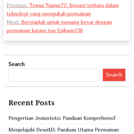
Previous:
Temui Taurus77: Inovasi terbaru dalam
o
teknologi yang mengubah permainan
s
Next:
Bersiaplah untuk menang besar dengan
t
permainan kasino top Epikwin138
n
a
v
Search
i
Search
g
a
t
Recent Posts
i
o
Pengertian Jeniustoto: Panduan Komprehensif
n
Menjelajahi Dewi4D: Panduan Utama Permainan