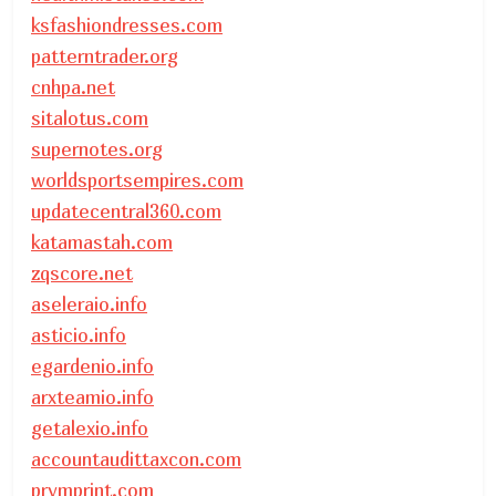
ksfashiondresses.com
patterntrader.org
cnhpa.net
sitalotus.com
supernotes.org
worldsportsempires.com
updatecentral360.com
katamastah.com
zqscore.net
aseleraio.info
asticio.info
egardenio.info
arxteamio.info
getalexio.info
accountaudittaxcon.com
prymprint.com