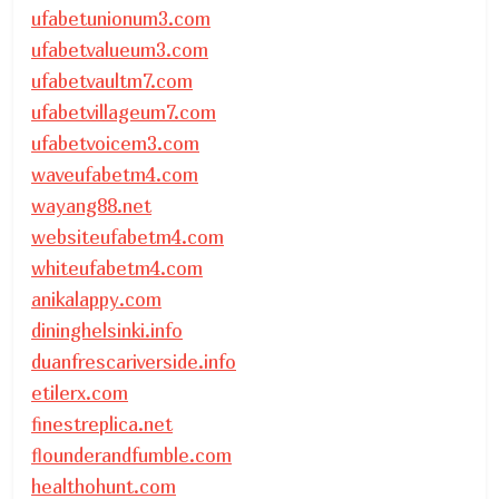
ufabetunionum3.com
ufabetvalueum3.com
ufabetvaultm7.com
ufabetvillageum7.com
ufabetvoicem3.com
waveufabetm4.com
wayang88.net
websiteufabetm4.com
whiteufabetm4.com
anikalappy.com
dininghelsinki.info
duanfrescariverside.info
etilerx.com
finestreplica.net
flounderandfumble.com
healthohunt.com