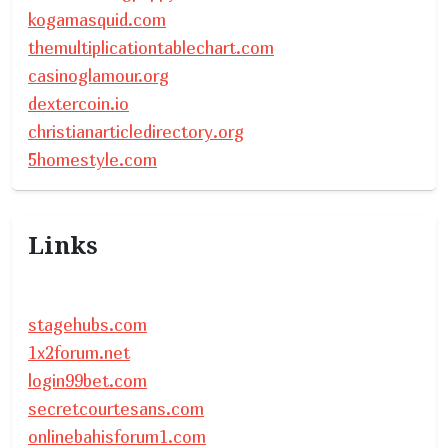
kogamasquid.com
themultiplicationtablechart.com
casinoglamour.org
dextercoin.io
christianarticledirectory.org
5homestyle.com
Links
stagehubs.com
1x2forum.net
login99bet.com
secretcourtesans.com
onlinebahisforum1.com