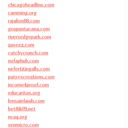
chicagoheadline.com
camming.org
rajalion88.com
goupuntacana.com
riversedgepark.com
zaseez.com
catchycrunch.com
nofaphub.com
nefertitingalls.com
patsyscreations.com
income4proof.com
educaritas.org
lensajelajah.com
betflik09.net
ncaq.org
xenmicro.com