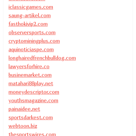
iclassicgames.com
saung-artikel.com
fasthokivip2.com
observersports.com
cryptominingplus.com
aquinoticiaspe.com
longhairedfrenchbulldog.com
lawyersforhire.co
businemarket.com
matahari88play.net
moneydescriptor.com
youthsmagazine.com
painaidee.net
sportsdarkest.com
webtoon.biz
thesportswires.com