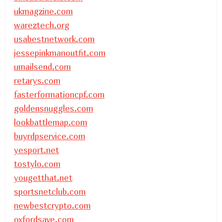
ukmagzine.com
wareztech.org
usabestnetwork.com
jessepinkmanoutfit.com
umailsend.com
retarys.com
fasterformationcpf.com
goldensnuggles.com
lookbattlemap.com
buyrdpservice.com
yesport.net
tostylo.com
yougetthat.net
sportsnetclub.com
newbestcrypto.com
oxfordsave.com