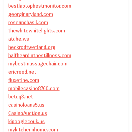
bestlaptopbestmonitor.com
georginaryland.com
roseandbasil.com
thewhitewhitelights.com
atdhe.ws
heckrodtwetland.org
halfheardinthestillness.com
mybestmassagechair.com
ericreed.net
fluxetine.com
mobilecasino8760.com
betqq3.net
casinoloans5.us
CasinoAuction.us
kipooglecouk.us
mykitchennhome.com