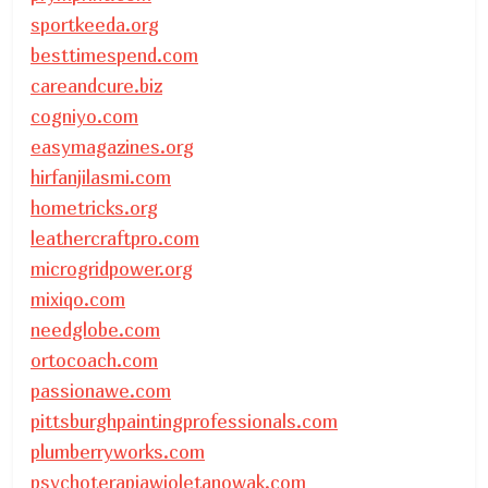
sportkeeda.org
besttimespend.com
careandcure.biz
cogniyo.com
easymagazines.org
hirfanjilasmi.com
hometricks.org
leathercraftpro.com
microgridpower.org
mixiqo.com
needglobe.com
ortocoach.com
passionawe.com
pittsburghpaintingprofessionals.com
plumberryworks.com
psychoterapiawioletanowak.com