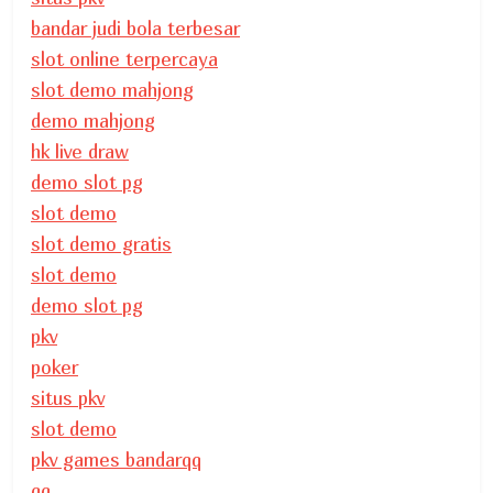
bandar judi bola terbesar
slot online terpercaya
slot demo mahjong
demo mahjong
hk live draw
demo slot pg
slot demo
slot demo gratis
slot demo
demo slot pg
pkv
poker
situs pkv
slot demo
pkv games bandarqq
qq