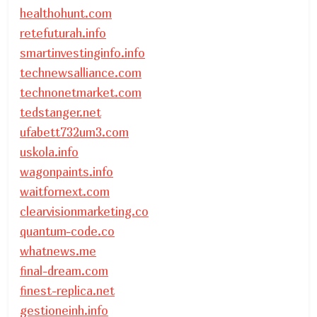
healthohunt.com
retefuturah.info
smartinvestinginfo.info
technewsalliance.com
technonetmarket.com
tedstanger.net
ufabett732um3.com
uskola.info
wagonpaints.info
waitfornext.com
clearvisionmarketing.co
quantum-code.co
whatnews.me
final-dream.com
finest-replica.net
gestioneinh.info