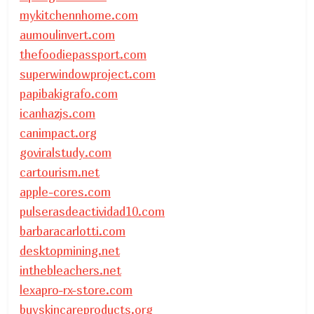
mykitchennhome.com
aumoulinvert.com
thefoodiepassport.com
superwindowproject.com
papibakigrafo.com
icanhazjs.com
canimpact.org
goviralstudy.com
cartourism.net
apple-cores.com
pulserasdeactividad10.com
barbaracarlotti.com
desktopmining.net
inthebleachers.net
lexapro-rx-store.com
buyskincareproducts.org