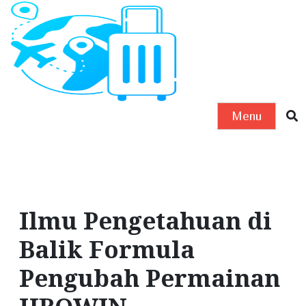
S
k
i
p
t
o
Menu
c
o
n
t
e
Ilmu Pengetahuan di
n
t
Balik Formula
Pengubah Permainan