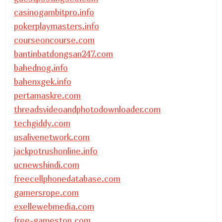
casinogambitpro.info
pokerplaymasters.info
courseoncourse.com
bantinbatdongsan247.com
bahednog.info
bahenxgek.info
pertamaskre.com
threadsvideoandphotodownloader.com
techgiddy.com
usalivenetwork.com
jackpotrushonline.info
ucnewshindi.com
freecellphonedatabase.com
gamersrope.com
exellewebmedia.com
free-gamestop.com