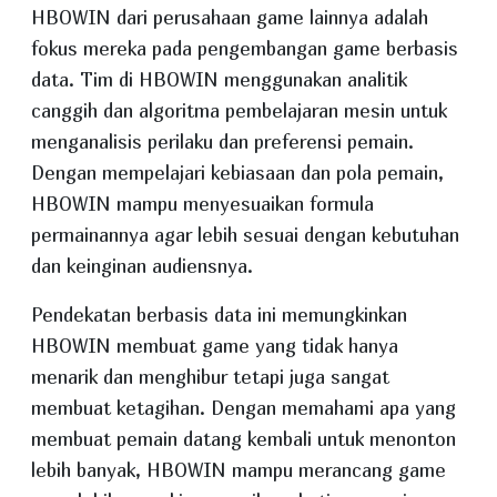
HBOWIN dari perusahaan game lainnya adalah
fokus mereka pada pengembangan game berbasis
data. Tim di HBOWIN menggunakan analitik
canggih dan algoritma pembelajaran mesin untuk
menganalisis perilaku dan preferensi pemain.
Dengan mempelajari kebiasaan dan pola pemain,
HBOWIN mampu menyesuaikan formula
permainannya agar lebih sesuai dengan kebutuhan
dan keinginan audiensnya.
Pendekatan berbasis data ini memungkinkan
HBOWIN membuat game yang tidak hanya
menarik dan menghibur tetapi juga sangat
membuat ketagihan. Dengan memahami apa yang
membuat pemain datang kembali untuk menonton
lebih banyak, HBOWIN mampu merancang game