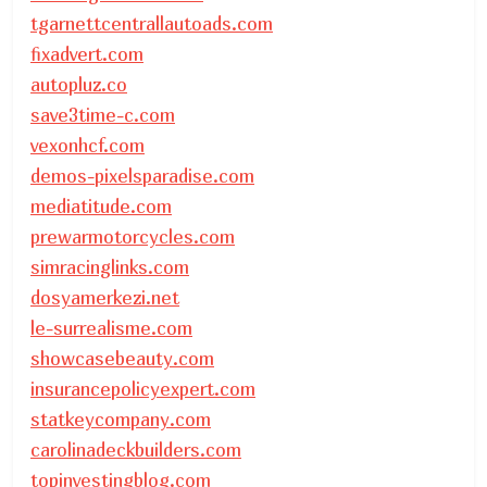
tgarnettcentrallautoads.com
fixadvert.com
autopluz.co
save3time-c.com
vexonhcf.com
demos-pixelsparadise.com
mediatitude.com
prewarmotorcycles.com
simracinglinks.com
dosyamerkezi.net
le-surrealisme.com
showcasebeauty.com
insurancepolicyexpert.com
statkeycompany.com
carolinadeckbuilders.com
topinvestingblog.com