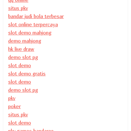
situs pkv
bandar judi bola terbesar
slot online terpercaya
slot demo mahjong
demo mahjong
hk live draw
demo slot pg
slot demo
slot demo gratis
slot demo
demo slot pg
pkv
poker
situs pkv
slot demo
pkv games bandarqq