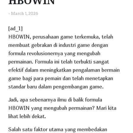
HBOWIN
-
March 1, 2026
[ad_1]
HBOWIN, perusahaan game terkemuka, telah
membuat gebrakan di industri game dengan
formula revolusionernya yang mengubah
permainan. Formula ini telah terbukti sangat
efektif dalam meningkatkan pengalaman bermain
game bagi para pemain dan telah menetapkan
standar baru dalam pengembangan game.
Jadi, apa sebenarnya ilmu di balik formula
HBOWIN yang mengubah permainan? Mari kita
lihat lebih dekat.
Salah satu faktor utama yang membedakan