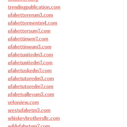
trendingpublication.com
ufabettererum3.com
ufabettermentm4.com
ufabettersum7.com
ufabettinwm7.com
ufabettinwum3.com
ufabetunitedm3.com
ufabetunitedm7.com
ufabetuskedm7.com
ufabetutoredm3.com
ufabetutoredm7.com
ufabetvalleyum3.com
veloxview.com
westufabetm3.com
whiskeybrothersllc.com
wildufabetum7.com