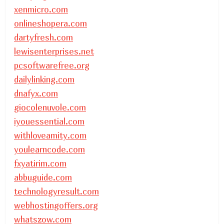
xenmicro.com
onlineshopera.com
dartyfresh.com
lewisenterprises.net
pcsoftwarefree.org
dailylinking.com
dnafyx.com
giocolenuvole.com
iyouessential.com
withloveamity.com
youlearncode.com
fxyatirim.com
abbuguide.com
technologyresult.com
webhostingoffers.org
whatszow.com