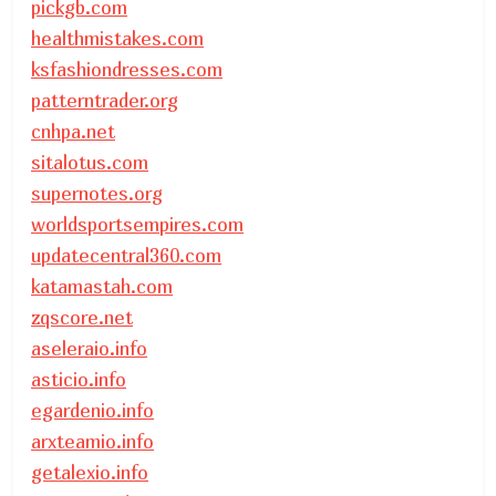
pickgb.com
healthmistakes.com
ksfashiondresses.com
patterntrader.org
cnhpa.net
sitalotus.com
supernotes.org
worldsportsempires.com
updatecentral360.com
katamastah.com
zqscore.net
aseleraio.info
asticio.info
egardenio.info
arxteamio.info
getalexio.info