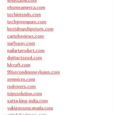
whatszow.com
ehomeamerca.com
techintendo.com
techgreenpure.com
bestdropshipstore.com
cartelreviews.com
surfsway.com
nailartproduct.com
digitactseed.com
lvlcraft.com
90secondmoneyloans.com
xenmicro.com
rodrovers.com
tripssolution.com
satta-king-india.com
yukigassencanada.com