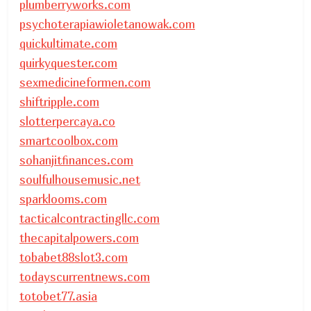
plumberryworks.com
psychoterapiawioletanowak.com
quickultimate.com
quirkyquester.com
sexmedicineformen.com
shiftripple.com
slotterpercaya.co
smartcoolbox.com
sohanjitfinances.com
soulfulhousemusic.net
sparklooms.com
tacticalcontractingllc.com
thecapitalpowers.com
tobabet88slot3.com
todayscurrentnews.com
totobet77.asia