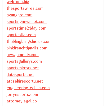
webtoon.biz
thesportswires.com
hyungpro.com
sportingnewsnet.com
sportstime24day.com
sporteslive.com
theblingblingshields.com
pinkfrenchtipnails.com
newgamestv.com
sportsgallerys.com
sportsmirrors.net
datasports.net
atasehirescortu.net
engineeringtechub.com
jerryescorts.com
attorneylegal.co