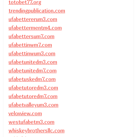
totobet77.org
trendingpublication.com
ufabettererum3.com
ufabettermentm4.com
ufabettersum7.com
ufabettinwm7.com
ufabettinwum3.com
ufabetunitedm3.com
ufabetunitedm7.com
ufabetuskedm7.com
ufabetutoredm3.com
ufabetutoredm7.com
ufabetvalleyum3.com
veloxview.com
westufabetm3.com
whiskeybrothersllc.com