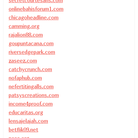
secretcourtesans.com
onlinebahisforum1.com
chicagoheadline.com
camming.org
rajalion88.com
goupuntacana.com
riversedgepark.com
zaseez.com
catchycrunch.com
nofaphub.com
nefertitingalls.com
patsyscreations.com
income4proof.com
educaritas.org
lensajelajah.com
betflik09.net