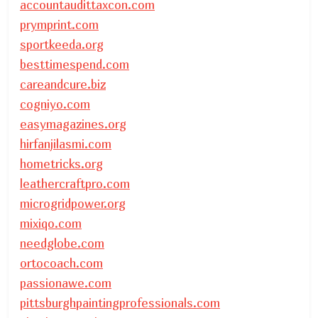
accountaudittaxcon.com
prymprint.com
sportkeeda.org
besttimespend.com
careandcure.biz
cogniyo.com
easymagazines.org
hirfanjilasmi.com
hometricks.org
leathercraftpro.com
microgridpower.org
mixiqo.com
needglobe.com
ortocoach.com
passionawe.com
pittsburghpaintingprofessionals.com