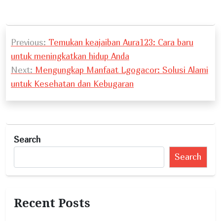
P
Previous:
Temukan keajaiban Aura123: Cara baru
o
untuk meningkatkan hidup Anda
s
Next:
Mengungkap Manfaat Lgogacor: Solusi Alami
t
untuk Kesehatan dan Kebugaran
n
a
v
Search
i
Search
g
a
t
Recent Posts
i