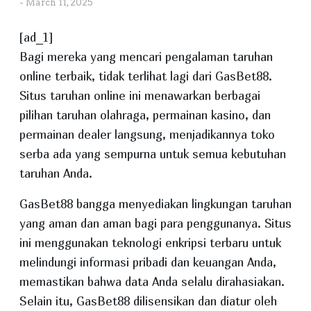
-
March 11, 2025
[ad_1]
Bagi mereka yang mencari pengalaman taruhan
online terbaik, tidak terlihat lagi dari GasBet88.
Situs taruhan online ini menawarkan berbagai
pilihan taruhan olahraga, permainan kasino, dan
permainan dealer langsung, menjadikannya toko
serba ada yang sempurna untuk semua kebutuhan
taruhan Anda.
GasBet88 bangga menyediakan lingkungan taruhan
yang aman dan aman bagi para penggunanya. Situs
ini menggunakan teknologi enkripsi terbaru untuk
melindungi informasi pribadi dan keuangan Anda,
memastikan bahwa data Anda selalu dirahasiakan.
Selain itu, GasBet88 dilisensikan dan diatur oleh