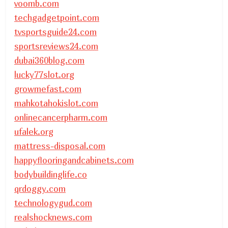
voomb.com
techgadgetpoint.com
tvsportsguide24.com
sportsreviews24.com
dubai360blog.com
lucky77slot.org
growmefast.com
mahkotahokislot.com
onlinecancerpharm.com
ufalek.org
mattress-disposal.com
happyflooringandcabinets.com
bodybuildinglife.co
qrdoggy.com
technologygud.com
realshocknews.com