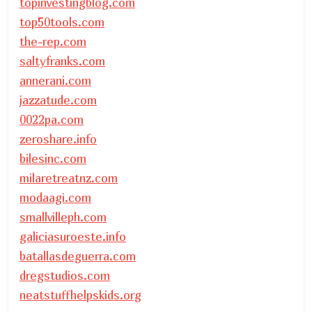
topinvestingblog.com
top50tools.com
the-rep.com
saltyfranks.com
annerani.com
jazzatude.com
0022pa.com
zeroshare.info
bilesinc.com
milaretreatnz.com
modaagi.com
smallvilleph.com
galiciasuroeste.info
batallasdeguerra.com
dregstudios.com
neatstuffhelpskids.org