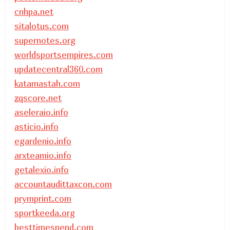
cnhpa.net
sitalotus.com
supernotes.org
worldsportsempires.com
updatecentral360.com
katamastah.com
zqscore.net
aseleraio.info
asticio.info
egardenio.info
arxteamio.info
getalexio.info
accountaudittaxcon.com
prymprint.com
sportkeeda.org
besttimespend.com