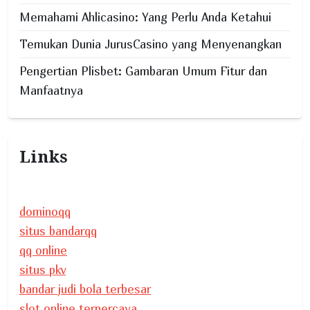
Memahami Ahlicasino: Yang Perlu Anda Ketahui
Temukan Dunia JurusCasino yang Menyenangkan
Pengertian Plisbet: Gambaran Umum Fitur dan
Manfaatnya
Links
dominoqq
situs bandarqq
qq online
situs pkv
bandar judi bola terbesar
slot online terpercaya