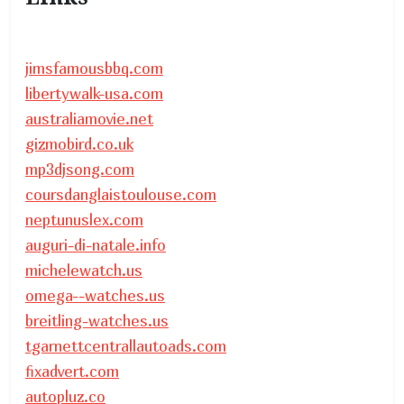
jimsfamousbbq.com
libertywalk-usa.com
australiamovie.net
gizmobird.co.uk
mp3djsong.com
coursdanglaistoulouse.com
neptunuslex.com
auguri-di-natale.info
michelewatch.us
omega--watches.us
breitling-watches.us
tgarnettcentrallautoads.com
fixadvert.com
autopluz.co