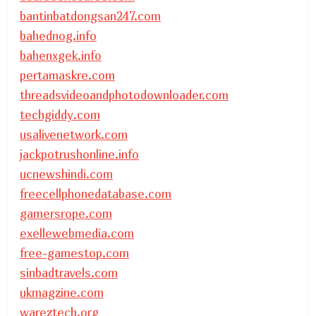
bantinbatdongsan247.com
bahednog.info
bahenxgek.info
pertamaskre.com
threadsvideoandphotodownloader.com
techgiddy.com
usalivenetwork.com
jackpotrushonline.info
ucnewshindi.com
freecellphonedatabase.com
gamersrope.com
exellewebmedia.com
free-gamestop.com
sinbadtravels.com
ukmagzine.com
wareztech.org