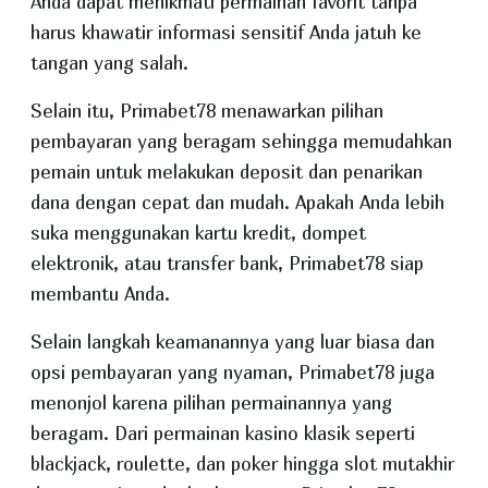
Anda dapat menikmati permainan favorit tanpa
harus khawatir informasi sensitif Anda jatuh ke
tangan yang salah.
Selain itu, Primabet78 menawarkan pilihan
pembayaran yang beragam sehingga memudahkan
pemain untuk melakukan deposit dan penarikan
dana dengan cepat dan mudah. Apakah Anda lebih
suka menggunakan kartu kredit, dompet
elektronik, atau transfer bank, Primabet78 siap
membantu Anda.
Selain langkah keamanannya yang luar biasa dan
opsi pembayaran yang nyaman, Primabet78 juga
menonjol karena pilihan permainannya yang
beragam. Dari permainan kasino klasik seperti
blackjack, roulette, dan poker hingga slot mutakhir