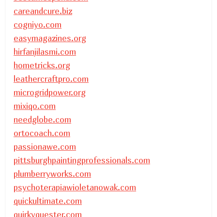
careandcure.biz
cogniyo.com
easymagazines.org
hirfanjilasmi.com
hometricks.org
leathercraftpro.com
microgridpower.org
mixiqo.com
needglobe.com
ortocoach.com
passionawe.com
pittsburghpaintingprofessionals.com
plumberryworks.com
psychoterapiawioletanowak.com
quickultimate.com
quirkyquester.com