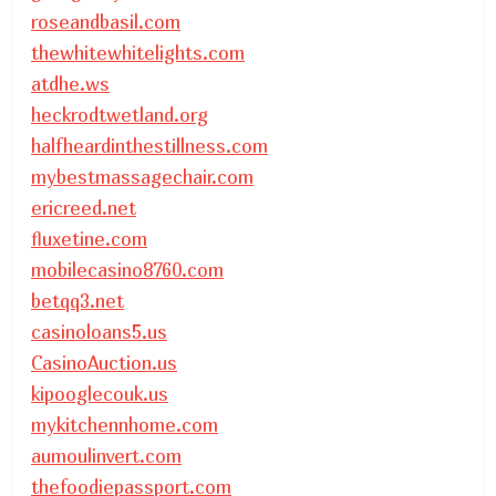
roseandbasil.com
thewhitewhitelights.com
atdhe.ws
heckrodtwetland.org
halfheardinthestillness.com
mybestmassagechair.com
ericreed.net
fluxetine.com
mobilecasino8760.com
betqq3.net
casinoloans5.us
CasinoAuction.us
kipooglecouk.us
mykitchennhome.com
aumoulinvert.com
thefoodiepassport.com