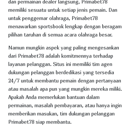
dan permainan dealer langsung, Primabet78
memiliki sesuatu untuk setiap jenis pemain. Dan
untuk penggemar olahraga, Primabet78
menawarkan sportsbook lengkap dengan beragam
pilihan taruhan di semua acara olahraga besar.
Namun mungkin aspek yang paling mengesankan
dari Primabet78 adalah komitmennya terhadap
layanan pelanggan. Situs ini memiliki tim agen
dukungan pelanggan berdedikasi yang tersedia
24/7 untuk membantu pemain dengan pertanyaan
atau masalah apa pun yang mungkin mereka miliki.
Apakah Anda memerlukan bantuan dalam
permainan, masalah pembayaran, atau hanya ingin
memberikan masukan, tim dukungan pelanggan
Primabet78 siap membantu.