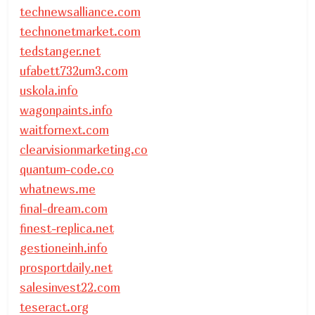
technewsalliance.com
technonetmarket.com
tedstanger.net
ufabett732um3.com
uskola.info
wagonpaints.info
waitfornext.com
clearvisionmarketing.co
quantum-code.co
whatnews.me
final-dream.com
finest-replica.net
gestioneinh.info
prosportdaily.net
salesinvest22.com
teseract.org