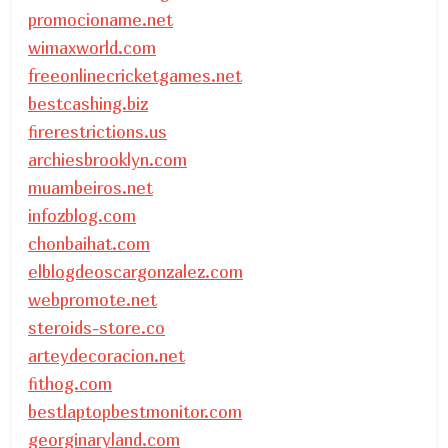
promocioname.net
wimaxworld.com
freeonlinecricketgames.net
bestcashing.biz
firerestrictions.us
archiesbrooklyn.com
muambeiros.net
infozblog.com
chonbaihat.com
elblogdeoscargonzalez.com
webpromote.net
steroids-store.co
arteydecoracion.net
fithog.com
bestlaptopbestmonitor.com
georginaryland.com