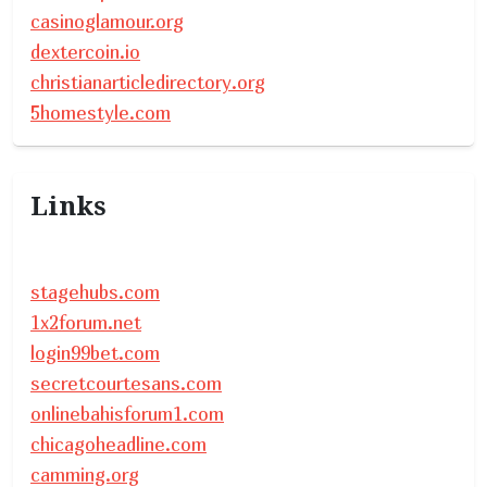
casinoglamour.org
dextercoin.io
christianarticledirectory.org
5homestyle.com
Links
stagehubs.com
1x2forum.net
login99bet.com
secretcourtesans.com
onlinebahisforum1.com
chicagoheadline.com
camming.org