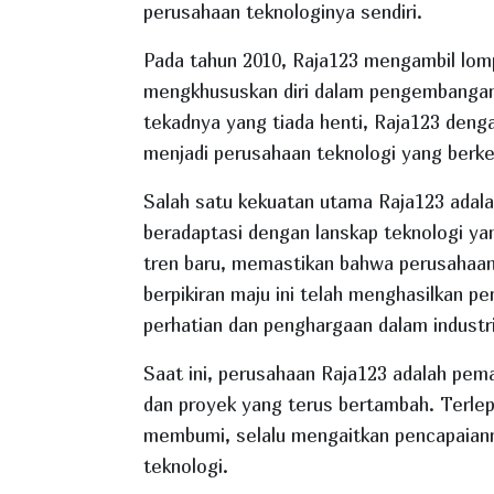
perusahaan teknologinya sendiri.
Pada tahun 2010, Raja123 mengambil lomp
mengkhususkan diri dalam pengembangan w
tekadnya yang tiada henti, Raja123 den
menjadi perusahaan teknologi yang ber
Salah satu kekuatan utama Raja123 adal
beradaptasi dengan lanskap teknologi yan
tren baru, memastikan bahwa perusahaan
berpikiran maju ini telah menghasilkan 
perhatian dan penghargaan dalam industri 
Saat ini, perusahaan Raja123 adalah pemai
dan proyek yang terus bertambah. Terlep
membumi, selalu mengaitkan pencapaianny
teknologi.