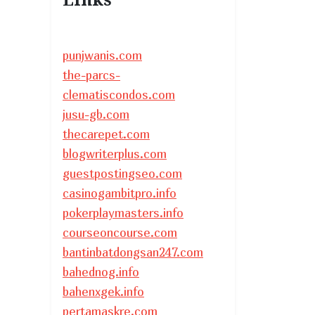
punjwanis.com
the-parcs-
clematiscondos.com
jusu-gb.com
thecarepet.com
blogwriterplus.com
guestpostingseo.com
casinogambitpro.info
pokerplaymasters.info
courseoncourse.com
bantinbatdongsan247.com
bahednog.info
bahenxgek.info
pertamaskre.com