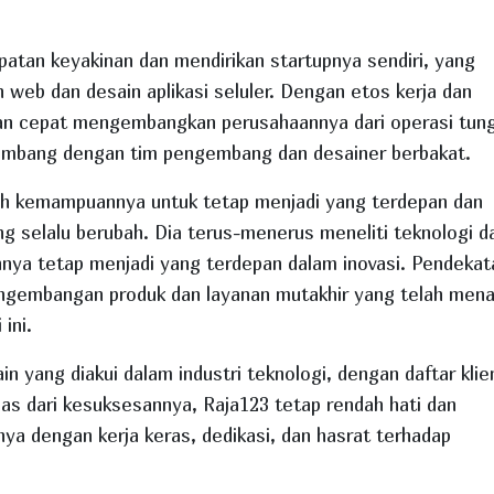
atan keyakinan dan mendirikan startupnya sendiri, yang
eb dan desain aplikasi seluler. Dengan etos kerja dan
gan cepat mengembangkan perusahaannya dari operasi tun
kembang dengan tim pengembang dan desainer berbakat.
ah kemampuannya untuk tetap menjadi yang terdepan dan
g selalu berubah. Dia terus-menerus meneliti teknologi d
nya tetap menjadi yang terdepan dalam inovasi. Pendekat
pengembangan produk dan layanan mutakhir yang telah mena
ini.
n yang diakui dalam industri teknologi, dengan daftar klie
as dari kesuksesannya, Raja123 tetap rendah hati dan
a dengan kerja keras, dedikasi, dan hasrat terhadap