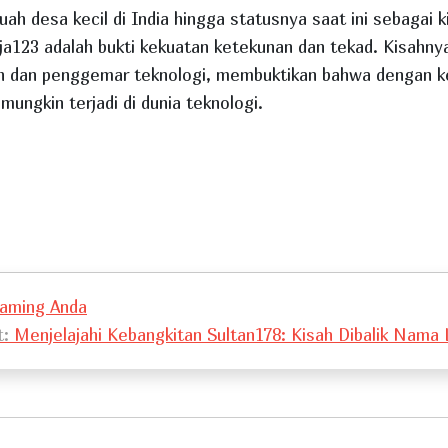
ah desa kecil di India hingga statusnya saat ini sebagai k
aja123 adalah bukti kekuatan ketekunan dan tekad. Kisahny
wan dan penggemar teknologi, membuktikan bahwa dengan k
mungkin terjadi di dunia teknologi.
Gaming Anda
t:
Menjelajahi Kebangkitan Sultan178: Kisah Dibalik Nama 