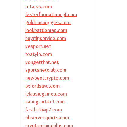
retarys.com
fasterformationcpf.com
goldensnuggles.com
lookbattlemap.com
buyrdpservice.com
yesport.net
tostylo.com
yougetthat.net
sportsnetclub.com
newbestcrypto.com
oxfordsave.com
iclassicgames.com
saung-artikel.com
fasthokivip2.com
observersports.com
cryptominingplus.com