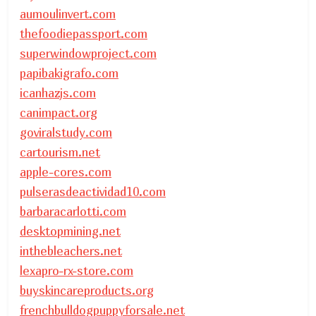
aumoulinvert.com
thefoodiepassport.com
superwindowproject.com
papibakigrafo.com
icanhazjs.com
canimpact.org
goviralstudy.com
cartourism.net
apple-cores.com
pulserasdeactividad10.com
barbaracarlotti.com
desktopmining.net
inthebleachers.net
lexapro-rx-store.com
buyskincareproducts.org
frenchbulldogpuppyforsale.net