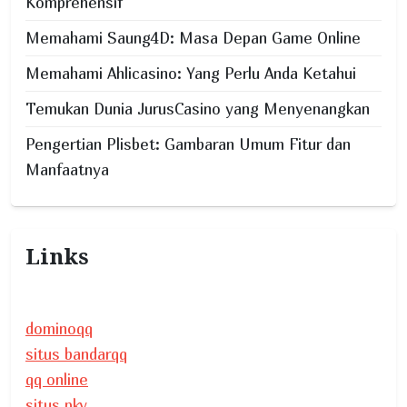
n
Komprehensif
Memahami Saung4D: Masa Depan Game Online
Memahami Ahlicasino: Yang Perlu Anda Ketahui
Temukan Dunia JurusCasino yang Menyenangkan
Pengertian Plisbet: Gambaran Umum Fitur dan
Manfaatnya
Links
dominoqq
situs bandarqq
qq online
situs pkv