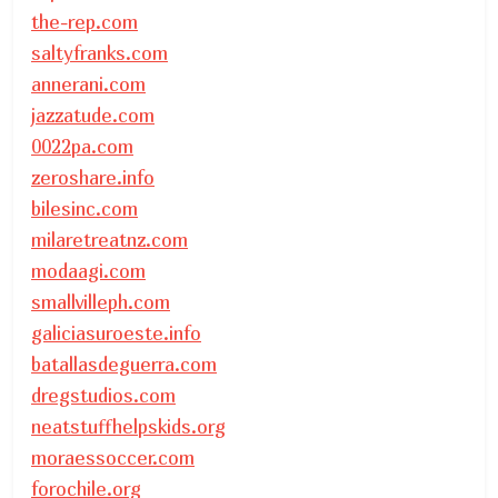
the-rep.com
saltyfranks.com
annerani.com
jazzatude.com
0022pa.com
zeroshare.info
bilesinc.com
milaretreatnz.com
modaagi.com
smallvilleph.com
galiciasuroeste.info
batallasdeguerra.com
dregstudios.com
neatstuffhelpskids.org
moraessoccer.com
forochile.org