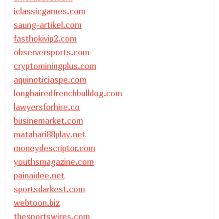
iclassicgames.com
saung-artikel.com
fasthokivip2.com
observersports.com
cryptominingplus.com
aquinoticiaspe.com
longhairedfrenchbulldog.com
lawyersforhire.co
businemarket.com
matahari88play.net
moneydescriptor.com
youthsmagazine.com
painaidee.net
sportsdarkest.com
webtoon.biz
thesportswires.com