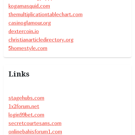
kogamasquid.com
themultiplicationtablechart.com
casinoglamour.org
dextercoin.io
christianarticledirectory.org
5homestyle.com
Links
stagehubs.com
1x2forum.net
login99bet.com
secretcourtesans.com
onlinebahisforum1.com