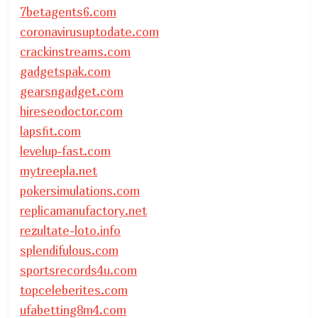
7betagents6.com
coronavirusuptodate.com
crackinstreams.com
gadgetspak.com
gearsngadget.com
hireseodoctor.com
lapsfit.com
levelup-fast.com
mytreepla.net
pokersimulations.com
replicamanufactory.net
rezultate-loto.info
splendifulous.com
sportsrecords4u.com
topceleberites.com
ufabetting8m4.com