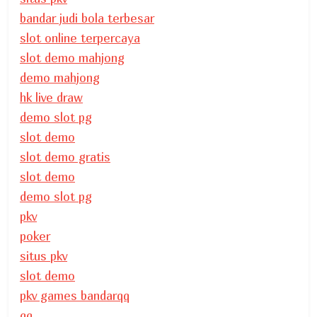
bandar judi bola terbesar
slot online terpercaya
slot demo mahjong
demo mahjong
hk live draw
demo slot pg
slot demo
slot demo gratis
slot demo
demo slot pg
pkv
poker
situs pkv
slot demo
pkv games bandarqq
qq