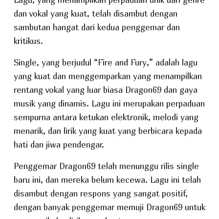
dan vokal yang kuat, telah disambut dengan
sambutan hangat dari kedua penggemar dan
kritikus.
Single, yang berjudul “Fire and Fury,” adalah lagu
yang kuat dan menggemparkan yang menampilkan
rentang vokal yang luar biasa Dragon69 dan gaya
musik yang dinamis. Lagu ini merupakan perpaduan
sempurna antara ketukan elektronik, melodi yang
menarik, dan lirik yang kuat yang berbicara kepada
hati dan jiwa pendengar.
Penggemar Dragon69 telah menunggu rilis single
baru ini, dan mereka belum kecewa. Lagu ini telah
disambut dengan respons yang sangat positif,
dengan banyak penggemar memuji Dragon69 untuk