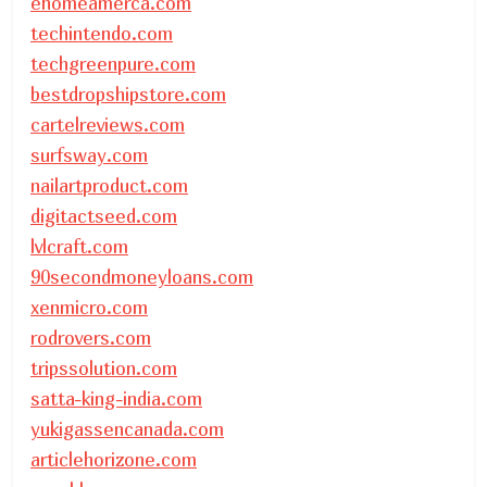
ehomeamerca.com
techintendo.com
techgreenpure.com
bestdropshipstore.com
cartelreviews.com
surfsway.com
nailartproduct.com
digitactseed.com
lvlcraft.com
90secondmoneyloans.com
xenmicro.com
rodrovers.com
tripssolution.com
satta-king-india.com
yukigassencanada.com
articlehorizone.com