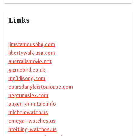
Links
jimsfamousbbq.com
libertywalk-usa.com
australiamovie.net
gizmobird.co.uk
mp3djsong.com
coursdanglaistoulouse.com
neptunuslex.com
auguri-di-natale.info
michelewatch.us
omega--watches.us
breitling-watches.us