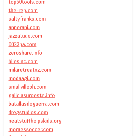
top50tools.com
the-rep.com
saltyfranks.com
annerani.com
jazzatude.com
0022pa.com
zeroshare.info
bilesinc.com
milaretreatnz.com
modaagi.com
smallvilleph.com
galiciasuroeste.info
batallasdeguerra.com
dregstudios.com
neatstuffhelpskids.org
moraessoccer.com