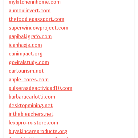
mykitchennhome.com
aumoulinvert.com
thefoodiepassport.com
superwindowproject.com
papibakigrafo.com
icanhazjs.com
canimpact.org
goviralstudy.com
cartourism.net
apple-cores.com
pulserasdeactividad10.com
barbaracarlotti.com
desktopmining.net
inthebleachers.net
lexapro-rx-store.com
buyskincareproducts.org