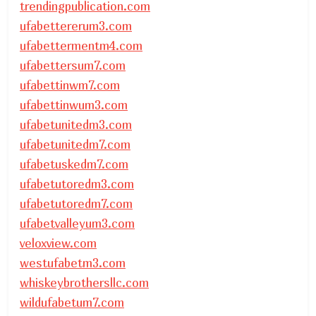
trendingpublication.com
ufabettererum3.com
ufabettermentm4.com
ufabettersum7.com
ufabettinwm7.com
ufabettinwum3.com
ufabetunitedm3.com
ufabetunitedm7.com
ufabetuskedm7.com
ufabetutoredm3.com
ufabetutoredm7.com
ufabetvalleyum3.com
veloxview.com
westufabetm3.com
whiskeybrothersllc.com
wildufabetum7.com