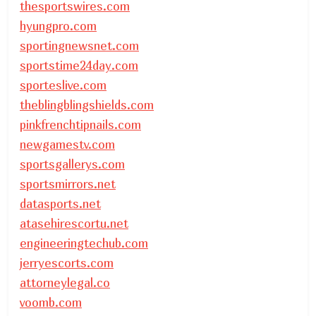
thesportswires.com
hyungpro.com
sportingnewsnet.com
sportstime24day.com
sporteslive.com
theblingblingshields.com
pinkfrenchtipnails.com
newgamestv.com
sportsgallerys.com
sportsmirrors.net
datasports.net
atasehirescortu.net
engineeringtechub.com
jerryescorts.com
attorneylegal.co
voomb.com