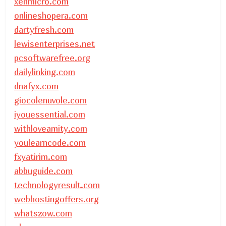
xenmicro.com
onlineshopera.com
dartyfresh.com
lewisenterprises.net
pcsoftwarefree.org
dailylinking.com
dnafyx.com
giocolenuvole.com
iyouessential.com
withloveamity.com
youlearncode.com
fxyatirim.com
abbuguide.com
technologyresult.com
webhostingoffers.org
whatszow.com