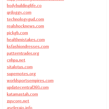
bodybuildinglife.co
qrdoggy.com
technologygud.com
realshocknews.com
pickgb.com
healthmistakes.com
ksfashiondresses.com
patterntrader.org
cnhpa.net
sitalotus.com
supernotes.org
worldsportsempires.com
updatecentral360.com
katamastah.com
zqscore.net
aseleraio.info