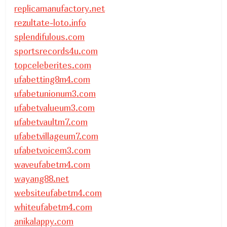
replicamanufactory.net
rezultate-loto.info
splendifulous.com
sportsrecords4u.com
topceleberites.com
ufabetting8m4.com
ufabetunionum3.com
ufabetvalueum3.com
ufabetvaultm7.com
ufabetvillageum7.com
ufabetvoicem3.com
waveufabetm4.com
wayang88.net
websiteufabetm4.com
whiteufabetm4.com
anikalappy.com