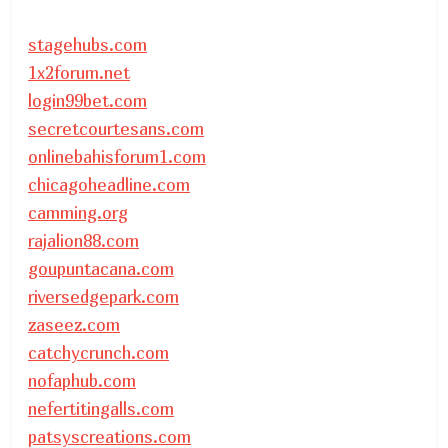
stagehubs.com
1x2forum.net
login99bet.com
secretcourtesans.com
onlinebahisforum1.com
chicagoheadline.com
camming.org
rajalion88.com
goupuntacana.com
riversedgepark.com
zaseez.com
catchycrunch.com
nofaphub.com
nefertitingalls.com
patsyscreations.com