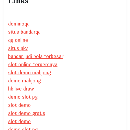
Links
dominoqq
situs bandarqq
qq online
situs pkv
bandar judi bola terbesar
slot online terpercaya
slot demo mahjong
demo mahjong
hk live draw
demo slot pg
slot demo
slot demo gratis
slot demo
demo slot pg