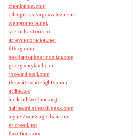
chonbaihat.com
elblogdeoscargonzalez.com
webpromote.net
steroids-store.co
arteydecoracion.net
fithog.com
bestlaptopbestmonitor.com
georginaryland.com
roseandbasil.com
thewhitewhitelights.com
atdhe.ws
heckrodtwetland.org
halfheardinthestillness.com
mybestmassagechair.com
ericreed.net
fluxetine.com