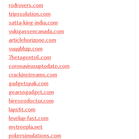
rodrovers.com
tripssolution.com
satta-king-india.com
yukigassencanada.com
articlehorizone.com
yuqqbbzp.com
7betagents6.com
coronavirusuptodate.com
crackinstreams.com
gadgetspak.com
gearsngadget.com
hireseodoctor.com
lapsfit.com
levelup-fast.com
mytreepla.net
pokersimulations.com