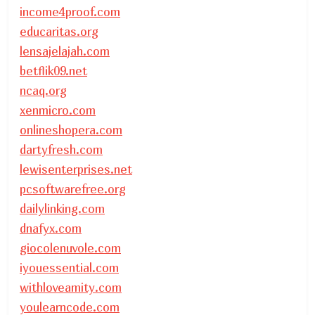
income4proof.com
educaritas.org
lensajelajah.com
betflik09.net
ncaq.org
xenmicro.com
onlineshopera.com
dartyfresh.com
lewisenterprises.net
pcsoftwarefree.org
dailylinking.com
dnafyx.com
giocolenuvole.com
iyouessential.com
withloveamity.com
youlearncode.com