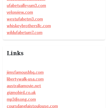
ufabetvalleyum3.com
veloxview.com
westufabetm3.com
whiskeybrothersllc.com
wildufabetum7.com
Links
jimsfamousbbq.com
libertywalk-usa.com
australiamovie.net
gizmobird.co.uk
mp3djsong.com
coursdanglaistoulouse.com