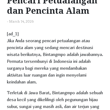
Pencari Petualangan
dan Pencinta Alam
-
March 14, 2026
[ad_1]
Jika Anda seorang pencari petualangan atau
pencinta alam yang sedang mencari destinasi
wisata berikutnya, Bintangmpo adalah jawabannya.
Permata tersembunyi di Indonesia ini adalah
surganya bagi mereka yang mendambakan
aktivitas luar ruangan dan ingin menyelami
keindahan alam.
Terletak di Jawa Barat, Bintangmpo adalah sebuah
desa kecil yang dikelilingi oleh pegunungan hijau
subur, sungai yang masih asli, dan air terjun yang