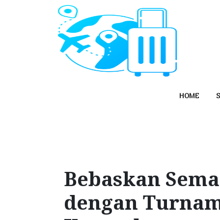
S
k
i
p
t
o
c
HOME
o
n
t
e
n
t
Bebaskan Sema
dengan Turnam