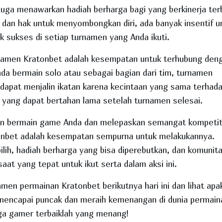
juga menawarkan hadiah berharga bagi yang berkinerja terb
al dan hak untuk menyombongkan diri, ada banyak insentif u
 sukses di setiap turnamen yang Anda ikuti.
urnamen Kratonbet adalah kesempatan untuk terhubung den
nda bermain solo atau sebagai bagian dari tim, turnamen
dapat menjalin ikatan karena kecintaan yang sama terhad
ang dapat bertahan lama setelah turnamen selesai.
lan bermain game Anda dan melepaskan semangat kompetit
onbet adalah kesempatan sempurna untuk melakukannya.
lih, hadiah berharga yang bisa diperebutkan, dan komunit
saat yang tepat untuk ikut serta dalam aksi ini.
en permainan Kratonbet berikutnya hari ini dan lihat apa
 mencapai puncak dan meraih kemenangan di dunia permain
a gamer terbaiklah yang menang!