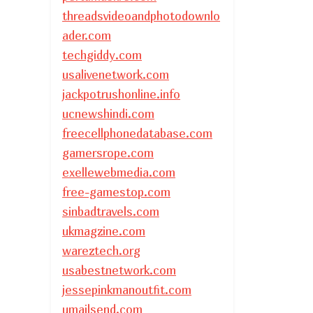
threadsvideoandphotodownlo
ader.com
techgiddy.com
usalivenetwork.com
jackpotrushonline.info
ucnewshindi.com
freecellphonedatabase.com
gamersrope.com
exellewebmedia.com
free-gamestop.com
sinbadtravels.com
ukmagzine.com
wareztech.org
usabestnetwork.com
jessepinkmanoutfit.com
umailsend.com