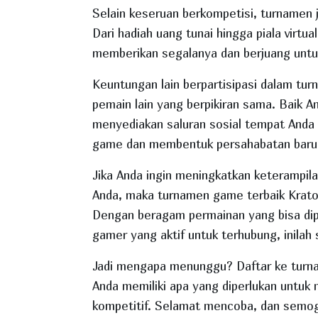
Selain keseruan berkompetisi, turnamen 
Dari hadiah uang tunai hingga piala virtu
memberikan segalanya dan berjuang untuk
Keuntungan lain berpartisipasi dalam t
pemain lain yang berpikiran sama. Baik A
menyediakan saluran sosial tempat Anda 
game dan membentuk persahabatan baru y
Jika Anda ingin meningkatkan keterampi
Anda, maka turnamen game terbaik Krat
Dengan beragam permainan yang bisa dipi
gamer yang aktif untuk terhubung, inilah 
Jadi mengapa menunggu? Daftar ke turnam
Anda memiliki apa yang diperlukan untuk
kompetitif. Selamat mencoba, dan semog