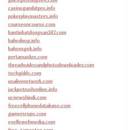
casinogambitpro.info
pokerplaymasters.info
courseoncourse.com
bantinbatdongsan247.com
bahednog.info
bahenxgek.info
pertamaskre.com
threadsvideoandphotodownloader.com
techgiddy.com
usalivenetwork.com
jackpotrushonline.info
ucnewshindi.com
freecellphonedatabase.com
gamersrope.com
exellewebmedia.com
free-gamestop.com