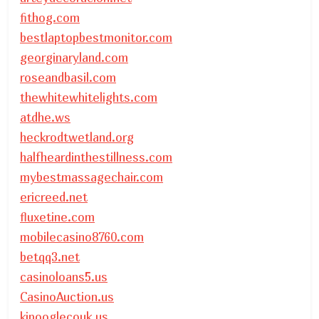
fithog.com
bestlaptopbestmonitor.com
georginaryland.com
roseandbasil.com
thewhitewhitelights.com
atdhe.ws
heckrodtwetland.org
halfheardinthestillness.com
mybestmassagechair.com
ericreed.net
fluxetine.com
mobilecasino8760.com
betqq3.net
casinoloans5.us
CasinoAuction.us
kipooglecouk.us