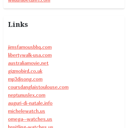
Links
jimsfamousbbq.com
libertywalk-usa.com
australiamovie.net
gizmobird.co.uk
mp3djsong.com
coursdanglaistoulouse.com
neptunuslex.com
auguri-di-natale.info
michelewatch.us
omega--watches.us
breitling-watches.us