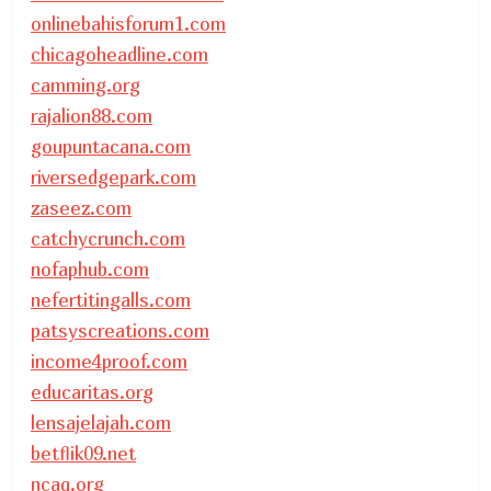
onlinebahisforum1.com
chicagoheadline.com
camming.org
rajalion88.com
goupuntacana.com
riversedgepark.com
zaseez.com
catchycrunch.com
nofaphub.com
nefertitingalls.com
patsyscreations.com
income4proof.com
educaritas.org
lensajelajah.com
betflik09.net
ncaq.org