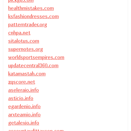
healthmistakes.com
ksfashiondresses.com
patterntrader.org
cnhpa.net
sitalotus.com
supernotes.org
worldsportsempires.com
updatecentral360.com
katamastah.com
zqscore.net
aseleraio.info
asticio.info
egardenio.info
arxteamio.info
getalexio.info
accountaudittaxcon.com