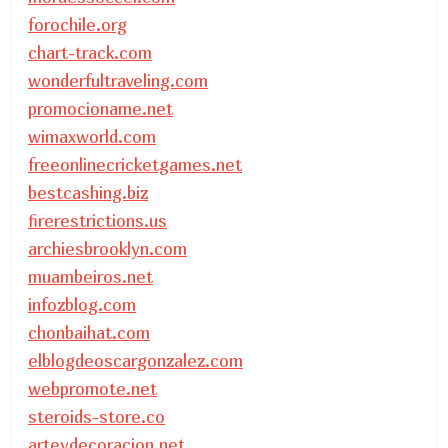
forochile.org
chart-track.com
wonderfultraveling.com
promocioname.net
wimaxworld.com
freeonlinecricketgames.net
bestcashing.biz
firerestrictions.us
archiesbrooklyn.com
muambeiros.net
infozblog.com
chonbaihat.com
elblogdeoscargonzalez.com
webpromote.net
steroids-store.co
arteydecoracion.net