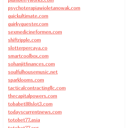
psychoterapiawioletanowak.com
quickultimate.com
quirkyquester.com
sexmedicineformen.com
shiftripple.com
slotterpercaya.co
smartcoolbox.com
sohanjitfinances.com
soulfulhousemusic.net
sparklooms.com
tacticalcontractingllc.com
thecapitalpowers.com
tobabet88slot3.com
todayscurrentnews.com
totobet77.asia
totobet77.org