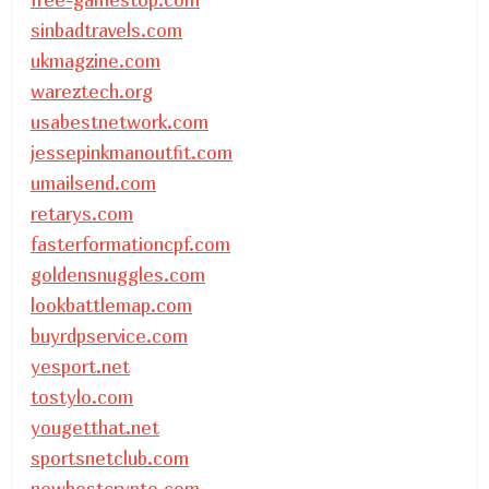
sinbadtravels.com
ukmagzine.com
wareztech.org
usabestnetwork.com
jessepinkmanoutfit.com
umailsend.com
retarys.com
fasterformationcpf.com
goldensnuggles.com
lookbattlemap.com
buyrdpservice.com
yesport.net
tostylo.com
yougetthat.net
sportsnetclub.com
newbestcrypto.com