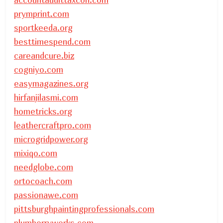
prymprint.com
sportkeeda.org
besttimespend.com
careandcure.biz
cogniyo.com
easymagazines.org
hirfanjilasmi.com
hometricks.org
leathercraftpro.com
microgridpower.org
mixiqo.com
needglobe.com
ortocoach.com
passionawe.com
pittsburghpaintingprofessionals.com
plumberryworks.com