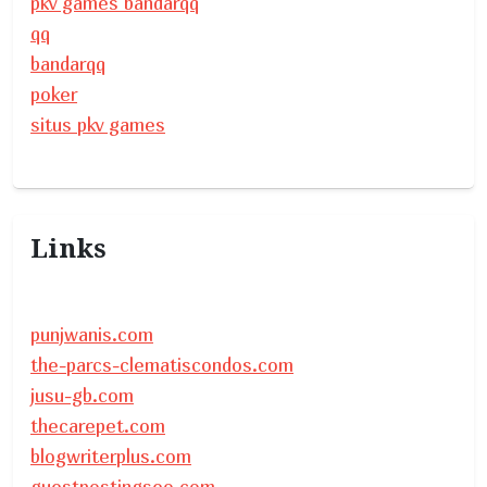
pkv games bandarqq
qq
bandarqq
poker
situs pkv games
Links
punjwanis.com
the-parcs-clematiscondos.com
jusu-gb.com
thecarepet.com
blogwriterplus.com
guestpostingseo.com