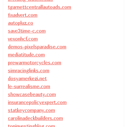
tgarnettcentrallautoads.com
fixadvert.com
autopluz.co
save3time-c.com
vexonhcf.com
demos-pixelsparadise.com
mediatitude.com
prewarmotorcycles.com
simracinglinks.com
dosyamerkezi.net
le-surrealisme.com
showcasebeauty.com
insurancepolicyexpert.com
statkeycompany.com
carolinadeckbuilders.com
topinvestingblog.com