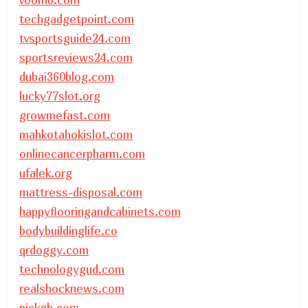
techgadgetpoint.com
tvsportsguide24.com
sportsreviews24.com
dubai360blog.com
lucky77slot.org
growmefast.com
mahkotahokislot.com
onlinecancerpharm.com
ufalek.org
mattress-disposal.com
happyflooringandcabinets.com
bodybuildinglife.co
qrdoggy.com
technologygud.com
realshocknews.com
pickgb.com