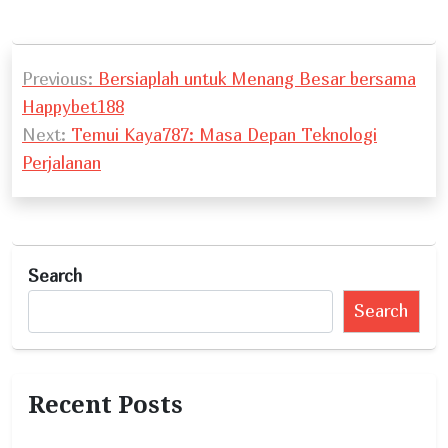
P
Previous:
Bersiaplah untuk Menang Besar bersama
o
Happybet188
s
Next:
Temui Kaya787: Masa Depan Teknologi
t
Perjalanan
n
a
v
Search
i
Search
g
a
t
Recent Posts
i