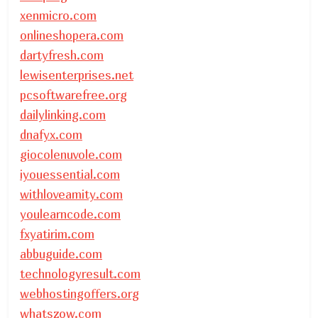
xenmicro.com
onlineshopera.com
dartyfresh.com
lewisenterprises.net
pcsoftwarefree.org
dailylinking.com
dnafyx.com
giocolenuvole.com
iyouessential.com
withloveamity.com
youlearncode.com
fxyatirim.com
abbuguide.com
technologyresult.com
webhostingoffers.org
whatszow.com