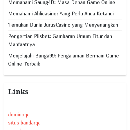
o
Memahami Saung4D: Masa Depan Game Online
n
Memahami Ahlicasino: Yang Perlu Anda Ketahui
Temukan Dunia JurusCasino yang Menyenangkan
Pengertian Plisbet: Gambaran Umum Fitur dan
Manfaatnya
Menjelajahi Bunga99: Pengalaman Bermain Game
Online Terbaik
Links
dominoqq
situs bandarqq