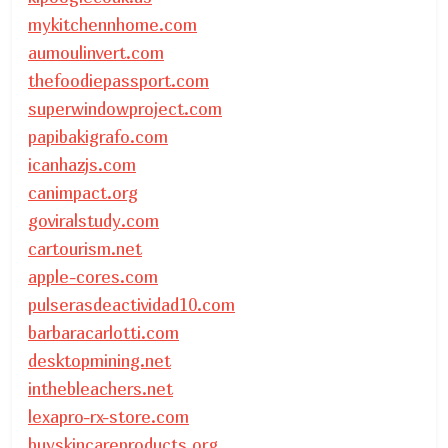
mykitchennhome.com
aumoulinvert.com
thefoodiepassport.com
superwindowproject.com
papibakigrafo.com
icanhazjs.com
canimpact.org
goviralstudy.com
cartourism.net
apple-cores.com
pulserasdeactividad10.com
barbaracarlotti.com
desktopmining.net
inthebleachers.net
lexapro-rx-store.com
buyskincareproducts.org