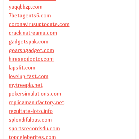
yuqqbbzp.com
7betagents6.com
coronavirusuptodate.com
crackinstreams.com
gadgetspak.com
gearsngadget.com
hireseodoctor.com
lapsfit.com
levelup-fast.com
mytreepla.net
pokersimulations.com
replicamanufactory.net
rezultate-loto.info
splendifulous.com
sportsrecords4u.com
topceleberites.com