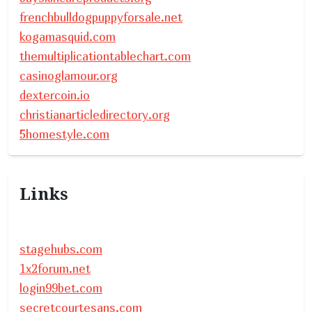
frenchbulldogpuppyforsale.net
kogamasquid.com
themultiplicationtablechart.com
casinoglamour.org
dextercoin.io
christianarticledirectory.org
5homestyle.com
Links
stagehubs.com
1x2forum.net
login99bet.com
secretcourtesans.com