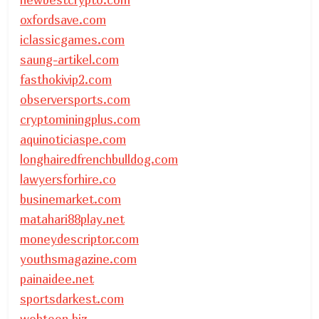
oxfordsave.com
iclassicgames.com
saung-artikel.com
fasthokivip2.com
observersports.com
cryptominingplus.com
aquinoticiaspe.com
longhairedfrenchbulldog.com
lawyersforhire.co
businemarket.com
matahari88play.net
moneydescriptor.com
youthsmagazine.com
painaidee.net
sportsdarkest.com
webtoon.biz