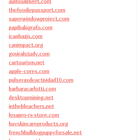
aumoulinvert.com
thefoodiepassport.com
superwindowproject.com
papibakigrafo.com
icanhazjs.com
canimpact.org
goviralstudy.com
cartourism.net
apple-cores.com
pulserasdeactividad10.com
barbaracarlotti.com
desktopmining.net
inthebleachers.net
lexapro-rx-store.com
buyskincareproducts.org
frenchbulldogpuppyforsale.net