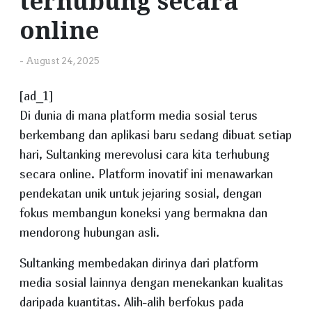
terhubung secara
online
-
August 24, 2025
[ad_1]
Di dunia di mana platform media sosial terus
berkembang dan aplikasi baru sedang dibuat setiap
hari, Sultanking merevolusi cara kita terhubung
secara online. Platform inovatif ini menawarkan
pendekatan unik untuk jejaring sosial, dengan
fokus membangun koneksi yang bermakna dan
mendorong hubungan asli.
Sultanking membedakan dirinya dari platform
media sosial lainnya dengan menekankan kualitas
daripada kuantitas. Alih-alih berfokus pada