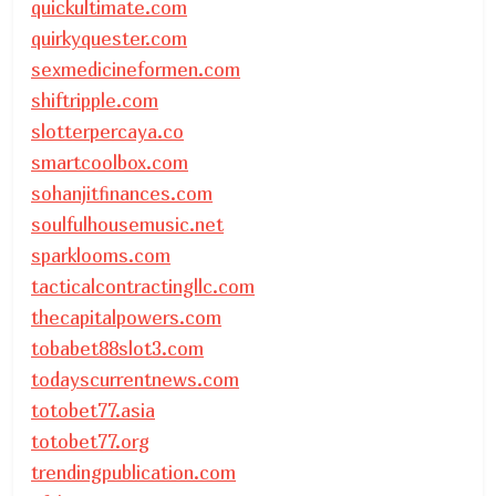
quickultimate.com
quirkyquester.com
sexmedicineformen.com
shiftripple.com
slotterpercaya.co
smartcoolbox.com
sohanjitfinances.com
soulfulhousemusic.net
sparklooms.com
tacticalcontractingllc.com
thecapitalpowers.com
tobabet88slot3.com
todayscurrentnews.com
totobet77.asia
totobet77.org
trendingpublication.com