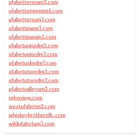
ufabettererum3.com
ufabettermentm4.com
ufabettersum7.com
ufabettinwm7.com
ufabettinwum3.com
ufabetunitedm3.com
ufabetunitedm7.com
ufabetuskedm7.com
ufabetutoredm3.com
ufabetutoredm7.com
ufabetvalleyum3.com
veloxview.com
westufabetm3.com
whiskeybrothersllc.com
wildufabetum7.com