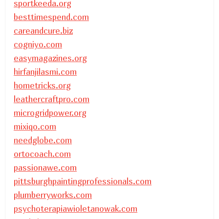
sportkeeda.org
besttimespend.com
careandcure.biz
cogniyo.com
easymagazines.org
hirfanjilasmi.com
hometricks.org
leathercraftpro.com
microgridpower.org
mixiqo.com
needglobe.com
ortocoach.com
passionawe.com
pittsburghpaintingprofessionals.com
plumberryworks.com
psychoterapiawioletanowak.com