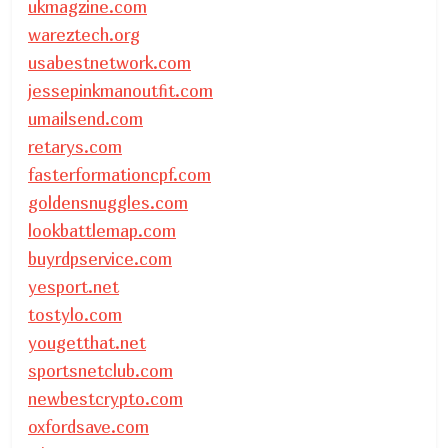
ukmagzine.com
wareztech.org
usabestnetwork.com
jessepinkmanoutfit.com
umailsend.com
retarys.com
fasterformationcpf.com
goldensnuggles.com
lookbattlemap.com
buyrdpservice.com
yesport.net
tostylo.com
yougetthat.net
sportsnetclub.com
newbestcrypto.com
oxfordsave.com