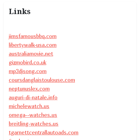
Links
jimsfamousbbq.com
libertywalk-usa.com
australiamovie.net
gizmobird.co.uk
mp3djsong.com
coursdanglaistoulouse.com
neptunuslex.com
auguri-di-natale.info
michelewatch.us
omega--watches.us
breitling-watches.us
tgarnettcentrallautoads.com