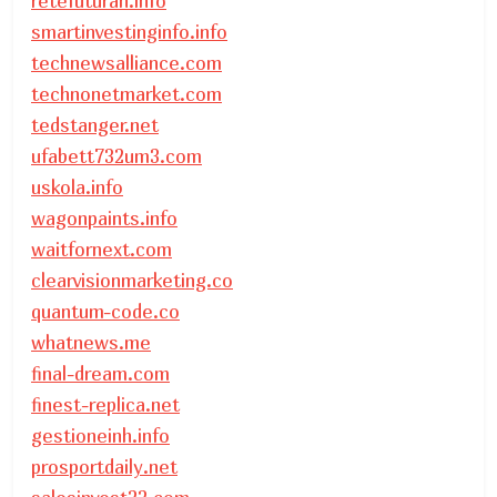
retefuturah.info
smartinvestinginfo.info
technewsalliance.com
technonetmarket.com
tedstanger.net
ufabett732um3.com
uskola.info
wagonpaints.info
waitfornext.com
clearvisionmarketing.co
quantum-code.co
whatnews.me
final-dream.com
finest-replica.net
gestioneinh.info
prosportdaily.net