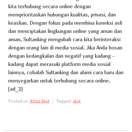
kita terhubung secara online dengan
memprioritaskan hubungan kualitas, privasi, dan
keaslian. Dengan fokus pada membina koneksi asli
dan menciptakan lingkungan online yang aman dan
aman, Sultanking mengubah cara kita berinteraksi
dengan orang lain di media sosial. Jika Anda bosan
dengan kedangkalan dan negatif yang kadang -
kadang dapat merasuki platform media sosial
lainnya, cobalah Sultanking dan alami cara baru dan
menyegarkan untuk terhubung secara online.
[ad_2]
Posted in:
Situs Slot
Tagged:
slot