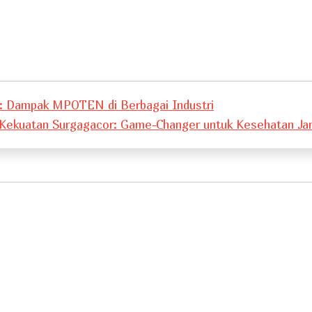
: Dampak MPOTEN di Berbagai Industri
ekuatan Surgagacor: Game-Changer untuk Kesehatan Ja