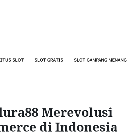
SITUS SLOT
SLOT GRATIS
SLOT GAMPANG MENANG
ura88 Merevolusi
merce di Indonesia