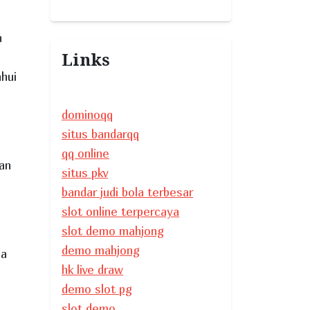
n
Links
hui
dominoqq
situs bandarqq
qq online
an
situs pkv
bandar judi bola terbesar
slot online terpercaya
slot demo mahjong
demo mahjong
ja
hk live draw
demo slot pg
slot demo