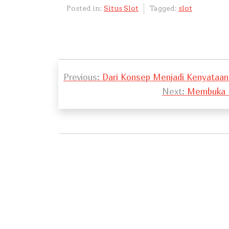
Posted in:
Situs Slot
Tagged:
slot
P
Previous:
Dari Konsep Menjadi Kenyataan
o
Next:
Membuka K
s
t
n
a
v
i
g