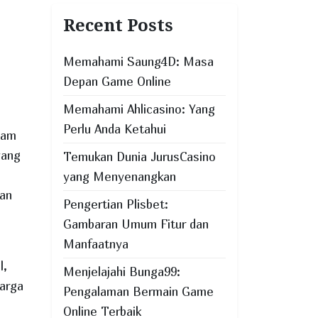
Recent Posts
Memahami Saung4D: Masa
Depan Game Online
Memahami Ahlicasino: Yang
Perlu Anda Ketahui
lam
yang
Temukan Dunia JurusCasino
yang Menyenangkan
kan
Pengertian Plisbet:
Gambaran Umum Fitur dan
Manfaatnya
l,
Menjelajahi Bunga99:
harga
Pengalaman Bermain Game
Online Terbaik