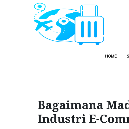
S
k
i
p
t
o
c
HOME
o
n
t
e
n
t
Bagaimana Mad
Industri E-Com