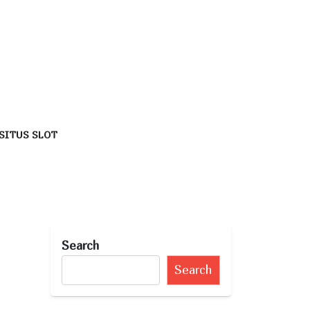
SITUS SLOT
Search
Search