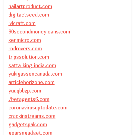
nailartproduct.com
digitactseed.com
lvlcraft.com
90secondmoneyloans.com
xenmicro.com
rodrovers.com
tripssolution.com
satta-king-india.com
yukigassencanada.com
articlehorizone.com
yuqqbbzp.com
7betagents6.com
coronavirusuptodate.com
crackinstreams.com
gadgetspak.com
gearsngadget.com