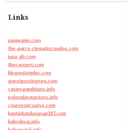
Links
punjwanis.com
the-parcs-clematiscondos.com
jusu-gb.com
thecarepet.com
blogwriterplus.com
guestpostingseo.com
casinogambitpro.info
pokerplaymasters.info
courseoncourse.com
bantinbatdongsan247.com
bahednog.info
bahenxgek.info