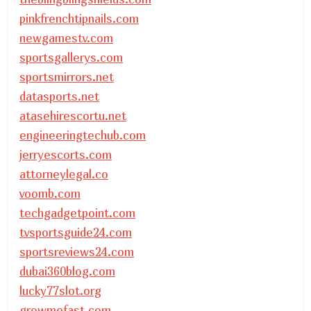
pinkfrenchtipnails.com
newgamestv.com
sportsgallerys.com
sportsmirrors.net
datasports.net
atasehirescortu.net
engineeringtechub.com
jerryescorts.com
attorneylegal.co
voomb.com
techgadgetpoint.com
tvsportsguide24.com
sportsreviews24.com
dubai360blog.com
lucky77slot.org
growmefast.com