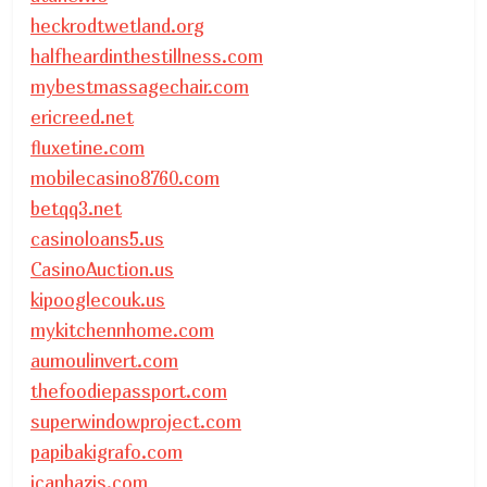
heckrodtwetland.org
halfheardinthestillness.com
mybestmassagechair.com
ericreed.net
fluxetine.com
mobilecasino8760.com
betqq3.net
casinoloans5.us
CasinoAuction.us
kipooglecouk.us
mykitchennhome.com
aumoulinvert.com
thefoodiepassport.com
superwindowproject.com
papibakigrafo.com
icanhazjs.com