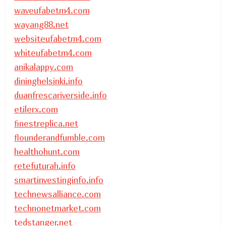
waveufabetm4.com
wayang88.net
websiteufabetm4.com
whiteufabetm4.com
anikalappy.com
dininghelsinki.info
duanfrescariverside.info
etilerx.com
finestreplica.net
flounderandfumble.com
healthohunt.com
retefuturah.info
smartinvestinginfo.info
technewsalliance.com
technonetmarket.com
tedstanger.net