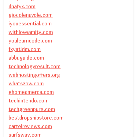
dnafyx.com
giocolenuvole.com
iyouessential.com
withloveamity.com
youlearncode.com
fxyatirim.com
abbuguide.com
technologyresult.com
webhostingoffers.org
whatszow.com
ehomeamerca.com
techintendo.com
techgreenpure.com
bestdropshipstore.com
cartelreviews.com
surfsway.com