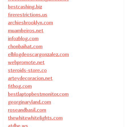
bestcashing.biz
firerestrictions.us
archiesbrooklyn.com
muambeiros.net
infozblog.com
chonbaihat.com
elblogdeoscargonzalez.com
webpromote.net
steroids-store.co
arteydecoracion.net
fithog.com
bestlaptopbestmonitor.com
georginaryland.com
roseandbasil.com
thewhitewhitelights.com
atdhe.ws