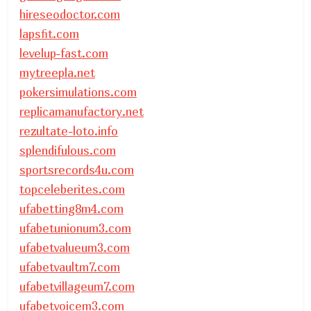
hireseodoctor.com
lapsfit.com
levelup-fast.com
mytreepla.net
pokersimulations.com
replicamanufactory.net
rezultate-loto.info
splendifulous.com
sportsrecords4u.com
topceleberites.com
ufabetting8m4.com
ufabetunionum3.com
ufabetvalueum3.com
ufabetvaultm7.com
ufabetvillageum7.com
ufabetvoicem3.com