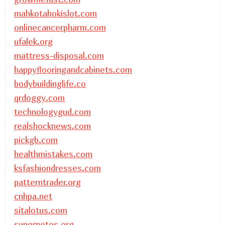
mahkotahokislot.com
onlinecancerpharm.com
ufalek.org
mattress-disposal.com
happyflooringandcabinets.com
bodybuildinglife.co
qrdoggy.com
technologygud.com
realshocknews.com
pickgb.com
healthmistakes.com
ksfashiondresses.com
patterntrader.org
cnhpa.net
sitalotus.com
supernotes.org