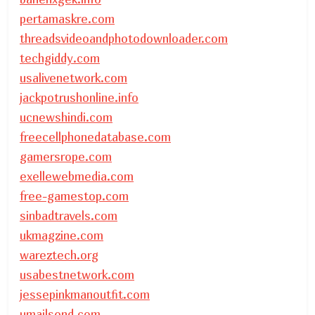
pertamaskre.com
threadsvideoandphotodownloader.com
techgiddy.com
usalivenetwork.com
jackpotrushonline.info
ucnewshindi.com
freecellphonedatabase.com
gamersrope.com
exellewebmedia.com
free-gamestop.com
sinbadtravels.com
ukmagzine.com
wareztech.org
usabestnetwork.com
jessepinkmanoutfit.com
umailsend.com