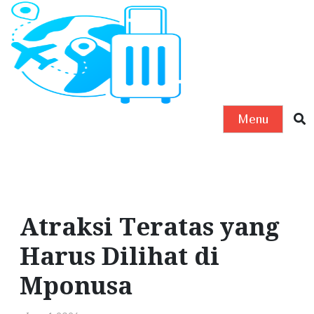
S
k
i
p
t
o
Menu
c
o
n
t
e
Atraksi Teratas yang
n
t
Harus Dilihat di
Mponusa