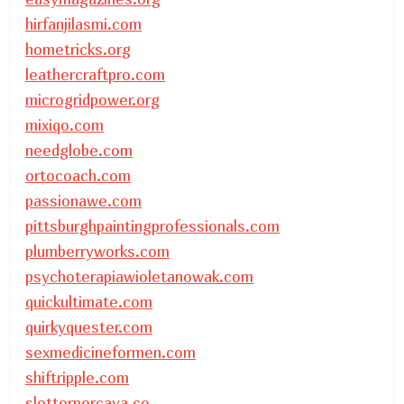
hirfanjilasmi.com
hometricks.org
leathercraftpro.com
microgridpower.org
mixiqo.com
needglobe.com
ortocoach.com
passionawe.com
pittsburghpaintingprofessionals.com
plumberryworks.com
psychoterapiawioletanowak.com
quickultimate.com
quirkyquester.com
sexmedicineformen.com
shiftripple.com
slotterpercaya.co