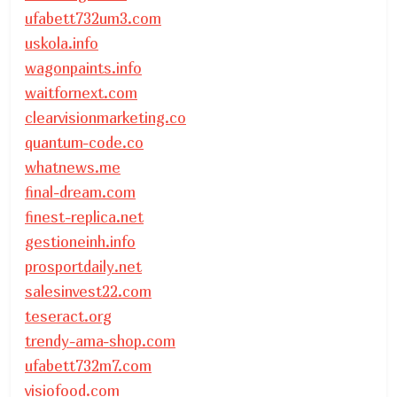
ufabett732um3.com
uskola.info
wagonpaints.info
waitfornext.com
clearvisionmarketing.co
quantum-code.co
whatnews.me
final-dream.com
finest-replica.net
gestioneinh.info
prosportdaily.net
salesinvest22.com
teseract.org
trendy-ama-shop.com
ufabett732m7.com
visiofood.com