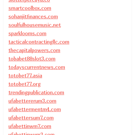
smartcoolbox.com
sohanjitfinances.com
soulfulhousemusic.net
sparklooms.com
tacticalcontractingllc.com
thecapitalpowers.com
tobabet88slot3.com
todayscurrentnews.com
totobet77.asia
totobet77.org
trendingpublication.com
ufabettererum3.com
ufabettermentm4.com
ufabettersum7.com
ufabettinwm7.com
ufabettinwum3.com