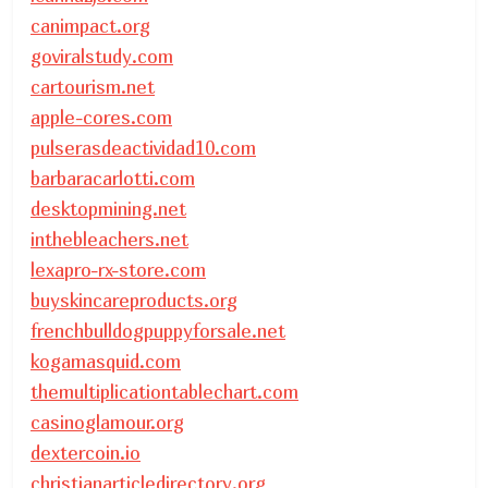
canimpact.org
goviralstudy.com
cartourism.net
apple-cores.com
pulserasdeactividad10.com
barbaracarlotti.com
desktopmining.net
inthebleachers.net
lexapro-rx-store.com
buyskincareproducts.org
frenchbulldogpuppyforsale.net
kogamasquid.com
themultiplicationtablechart.com
casinoglamour.org
dextercoin.io
christianarticledirectory.org