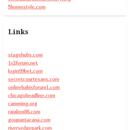
5homestyle.com
Links
stagehubs.com
1x2forum.net
login99bet.com
secretcourtesans.com
onlinebahisforum1.com
chicagoheadline.com
camming.org
rajalion88.com
goupuntacana.com
riversedgepark.com