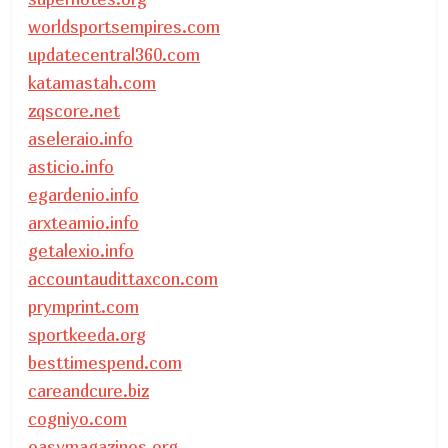
worldsportsempires.com
updatecentral360.com
katamastah.com
zqscore.net
aseleraio.info
asticio.info
egardenio.info
arxteamio.info
getalexio.info
accountaudittaxcon.com
prymprint.com
sportkeeda.org
besttimespend.com
careandcure.biz
cogniyo.com
easymagazines.org