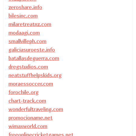
zeroshare.info
bilesinc.com
milaretreatnz.com
modaagi.com
smallvilleph.com
galiciasuroeste.info
batallasdeguerra.com
dregstudios.com
neatstuffhelpskids.org
moraessoccer.com
forochile.org
chart-track.com
wonderfultraveling.com
promocioname.net
wimaxworld.com
freeonlinecricketgames.net