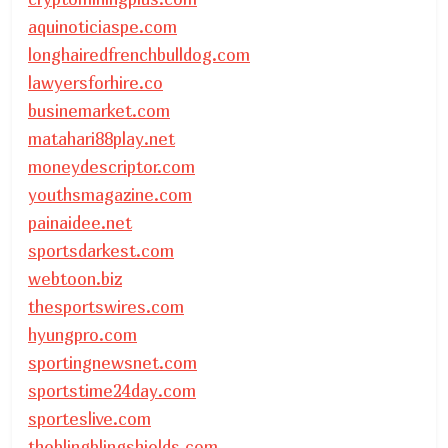
aquinoticiaspe.com
longhairedfrenchbulldog.com
lawyersforhire.co
businemarket.com
matahari88play.net
moneydescriptor.com
youthsmagazine.com
painaidee.net
sportsdarkest.com
webtoon.biz
thesportswires.com
hyungpro.com
sportingnewsnet.com
sportstime24day.com
sporteslive.com
theblingblingshields.com