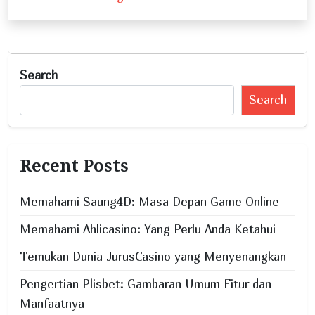
n
a
v
Search
i
Search
g
a
t
Recent Posts
i
o
Memahami Saung4D: Masa Depan Game Online
n
Memahami Ahlicasino: Yang Perlu Anda Ketahui
Temukan Dunia JurusCasino yang Menyenangkan
Pengertian Plisbet: Gambaran Umum Fitur dan
Manfaatnya