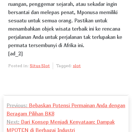
ruangan, penggemar sejarah, atau sekadar ingin
bersantai dan melepas penat, Mponusa memiliki
sesuatu untuk semua orang. Pastikan untuk
menambahkan objek wisata terbaik ini ke rencana
perjalanan Anda untuk perjalanan tak terlupakan ke
permata tersembunyi di Afrika ini.
[ad_2]
Posted in:
Situs Slot
Tagged:
slot
P
Previous:
Bebaskan Potensi Permainan Anda dengan
o
Beragam Pilihan BK8
s
Next:
Dari Konsep Menjadi Kenyataan: Dampak
t
MPOTEN di Berbagai Industri