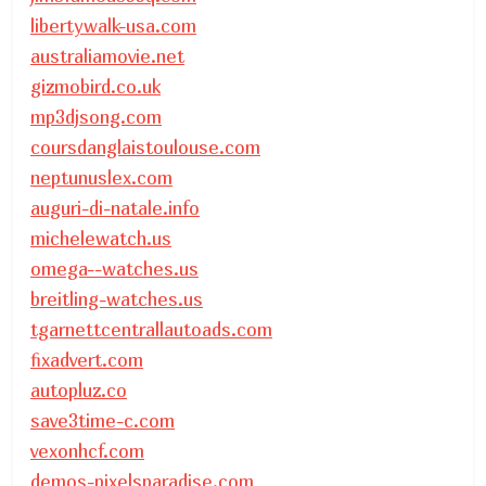
libertywalk-usa.com
australiamovie.net
gizmobird.co.uk
mp3djsong.com
coursdanglaistoulouse.com
neptunuslex.com
auguri-di-natale.info
michelewatch.us
omega--watches.us
breitling-watches.us
tgarnettcentrallautoads.com
fixadvert.com
autopluz.co
save3time-c.com
vexonhcf.com
demos-pixelsparadise.com