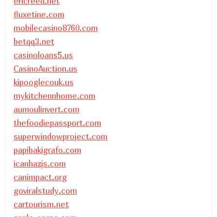
ericreed.net
fluxetine.com
mobilecasino8760.com
betqq3.net
casinoloans5.us
CasinoAuction.us
kipooglecouk.us
mykitchennhome.com
aumoulinvert.com
thefoodiepassport.com
superwindowproject.com
papibakigrafo.com
icanhazjs.com
canimpact.org
goviralstudy.com
cartourism.net