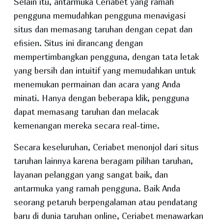
Selain itu, antarmuka Ceriabet yang ramah
pengguna memudahkan pengguna menavigasi
situs dan memasang taruhan dengan cepat dan
efisien. Situs ini dirancang dengan
mempertimbangkan pengguna, dengan tata letak
yang bersih dan intuitif yang memudahkan untuk
menemukan permainan dan acara yang Anda
minati. Hanya dengan beberapa klik, pengguna
dapat memasang taruhan dan melacak
kemenangan mereka secara real-time.
Secara keseluruhan, Ceriabet menonjol dari situs
taruhan lainnya karena beragam pilihan taruhan,
layanan pelanggan yang sangat baik, dan
antarmuka yang ramah pengguna. Baik Anda
seorang petaruh berpengalaman atau pendatang
baru di dunia taruhan online, Ceriabet menawarkan