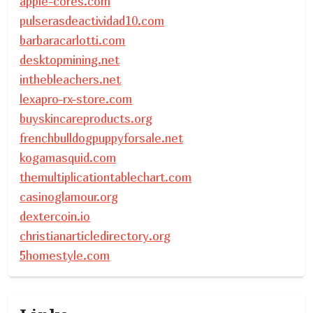
apple-cores.com
pulserasdeactividad10.com
barbaracarlotti.com
desktopmining.net
inthebleachers.net
lexapro-rx-store.com
buyskincareproducts.org
frenchbulldogpuppyforsale.net
kogamasquid.com
themultiplicationtablechart.com
casinoglamour.org
dextercoin.io
christianarticledirectory.org
5homestyle.com