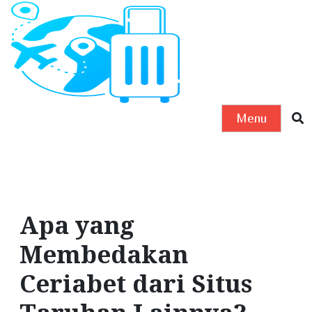
S
k
i
p
t
o
Menu
c
o
n
t
e
Apa yang
n
t
Membedakan
Ceriabet dari Situs