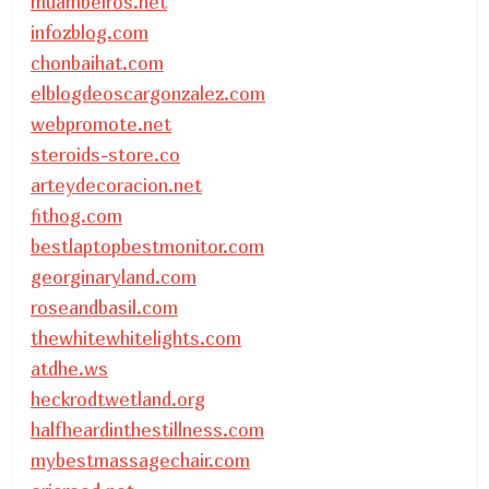
muambeiros.net
infozblog.com
chonbaihat.com
elblogdeoscargonzalez.com
webpromote.net
steroids-store.co
arteydecoracion.net
fithog.com
bestlaptopbestmonitor.com
georginaryland.com
roseandbasil.com
thewhitewhitelights.com
atdhe.ws
heckrodtwetland.org
halfheardinthestillness.com
mybestmassagechair.com