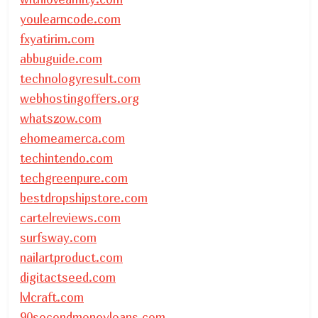
youlearncode.com
fxyatirim.com
abbuguide.com
technologyresult.com
webhostingoffers.org
whatszow.com
ehomeamerca.com
techintendo.com
techgreenpure.com
bestdropshipstore.com
cartelreviews.com
surfsway.com
nailartproduct.com
digitactseed.com
lvlcraft.com
90secondmoneyloans.com