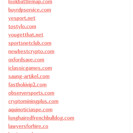
lookbattlemap.com
buyrdpservice.com
yesport.net
tostylo.com
yougetthat.net
sportsnetclub.com
newbestcrypto.com
oxfordsave.com
iclassicgames.com
saung-artikel.com
fasthokivip2.com
observersports.com
cryptominingplus.com
aquinoticiaspe.com
longhairedfrenchbulldog.com
lawyersforhire.co